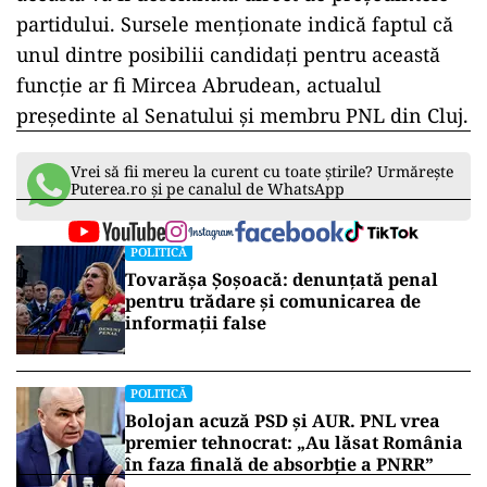
partidului. Sursele menționate indică faptul că
unul dintre posibilii candidați pentru
această
funcție ar fi Mircea Abrudean, actualul
președinte
al
Senatului și membru PNL din Cluj.
Vrei să fii mereu la curent cu toate știrile? Urmărește
Puterea.ro și pe canalul de WhatsApp
POLITICĂ
Tovarășa Șoșoacă: denunțată penal
pentru trădare și comunicarea de
informații false
POLITICĂ
Bolojan acuză PSD și AUR. PNL vrea
premier tehnocrat: „Au lăsat România
în faza finală de absorbţie a PNRR”