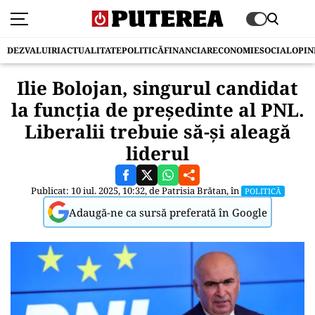
DEZVALUIRI
ACTUALITATE
POLITICĂ
FINANCIAR
ECONOMIE
SOCIAL
OPIN
Ilie Bolojan, singurul candidat
la funcția de președinte al PNL.
Liberalii trebuie să-și aleagă
liderul
Publicat: 10 iul. 2025, 10:32, de
Patrisia Brătan
, în
POLITICĂ
Adaugă-ne ca sursă preferată în Google