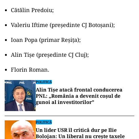
Cătălin Predoiu;
Valeriu Iftime (președinte CJ Botoșani);
Ioan Popa (primar Reșița);
Alin Tișe (președinte CJ Cluj);
Florin Roman.
POLITICĂ
Alin Tișe atacă frontal conducerea
PNL: „România a devenit coșul de
gunoi al investitorilor”
POLITICĂ
Un lider USR îl critică dur pe Ilie
Bolojan: Un liberal nu crește taxele