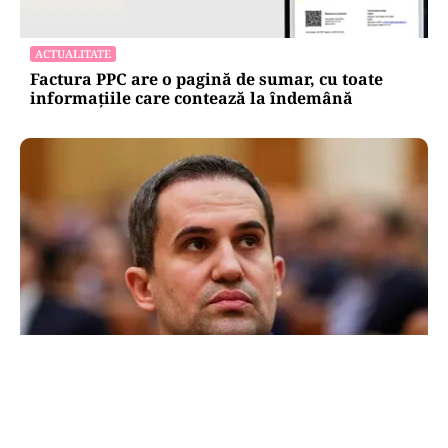
ACTUALITATE
Factura PPC are o pagină de sumar, cu toate
informațiile care contează la îndemână
POLITICĂ
Ciprian Șerban îl acuză pe Ilie Bolojan de
dezinformare în scandalul proiectului Bala II:
„A fost blocat de Comisia Europeană, nu