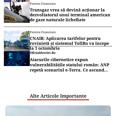
Puterea Financiara
Transgaz vrea să devină acționar la
dezvoltatorul unui terminal american
de gaze naturale lichefiate
Puterea Financiara
CNAIR: Aplicarea tarifelor pentru
rovinietă și sistemul TollRo va începe
la 1 octombrie
Oficiuldestiri.ro
Atacurile cibernetice expun
vulnerabilitățile statului român: ANP
repetă scenariul e‑Terra. Ce ascund
comunicările oficiale și cine răspunde
pentru mentenanța IT a instituțiilor
publice
Alte Articole Importante