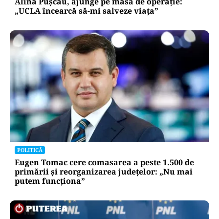
Alina Pușcău, ajunge pe masa de operație:
„UCLA încearcă să-mi salveze viața”
POLITICĂ
Eugen Tomac cere comasarea a peste 1.500 de
primării și reorganizarea județelor: „Nu mai
putem funcționa”