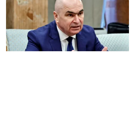
POLITICĂ
Bolojan acuză PSD și AUR. PNL vrea premier
tehnocrat: „Au lăsat România în faza finală de
absorbţie a PNRR”
TOS
Politica Cookies
Protecția Datelor Personale
Despre Noi
Publicitate
Echipa
© 2026, toate drepturile rezervate puterea.ro