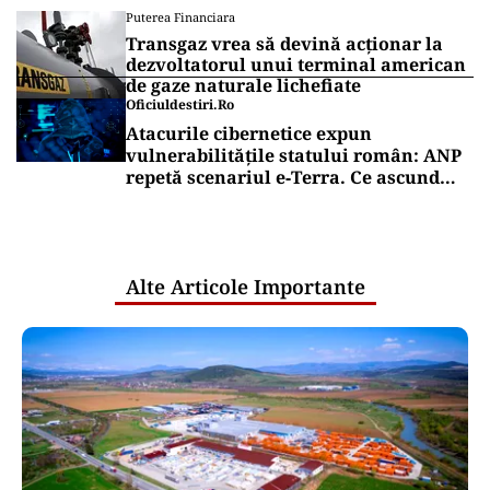
Puterea Financiara
Transgaz vrea să devină acționar la
dezvoltatorul unui terminal american
de gaze naturale lichefiate
Oficiuldestiri.ro
Atacurile cibernetice expun
vulnerabilitățile statului român: ANP
repetă scenariul e‑Terra. Ce ascund
comunicările oficiale și cine răspunde
pentru mentenanța IT a instituțiilor
publice
Alte Articole Importante