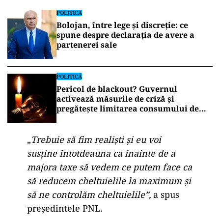
POLITICĂ
Bolojan, între lege și discreție: ce
spune despre declarația de avere a
partenerei sale
POLITICĂ
Pericol de blackout? Guvernul
activează măsurile de criză și
pregătește limitarea consumului de
energie
„
Trebuie să fim realiști și eu voi
susține întotdeauna ca înainte de a
majora taxe să vedem ce putem face ca
să reducem cheltuielile la maximum și
să ne controlăm cheltuielile”,
a spus
președintele PNL.