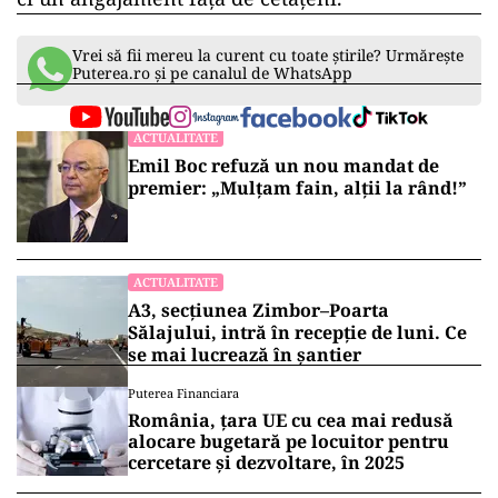
Vrei să fii mereu la curent cu toate știrile? Urmărește
Puterea.ro și pe canalul de WhatsApp
ACTUALITATE
Emil Boc refuză un nou mandat de
premier: „Mulțam fain, alții la rând!”
ACTUALITATE
A3, secțiunea Zimbor–Poarta
Sălajului, intră în recepție de luni. Ce
se mai lucrează în șantier
Puterea Financiara
România, țara UE cu cea mai redusă
alocare bugetară pe locuitor pentru
cercetare și dezvoltare, în 2025