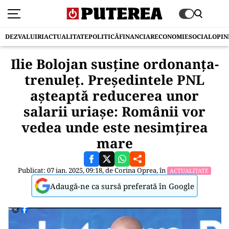
DEZVALUIRI
ACTUALITATE
POLITICĂ
FINANCIAR
ECONOMIE
SOCIAL
OPIN
Ilie Bolojan susține ordonanța-
trenuleț. Președintele PNL
așteaptă reducerea unor
salarii uriașe: Românii vor
vedea unde este nesimțirea
mare
Publicat: 07 ian. 2025, 09:18, de
Corina Oprea
, în
ACTUALITATE
Adaugă-ne ca sursă preferată în Google