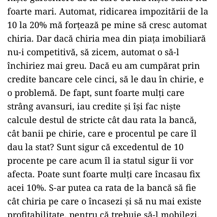
foarte mari. Automat, ridicarea impozitării de la
10 la 20% mă forțează pe mine să cresc automat
chiria. Dar dacă chiria mea din piața imobiliară
nu-i competitivă, să zicem, automat o să-l
închiriez mai greu. Dacă eu am cumpărat prin
credite bancare cele cinci, să le dau în chirie, e
o problemă. De fapt, sunt foarte mulți care
strâng avansuri, iau credite și își fac niște
calcule destul de stricte cât dau rata la bancă,
cât banii pe chirie, care e procentul pe care îl
dau la stat? Sunt sigur că excedentul de 10
procente pe care acum îl ia statul sigur îi vor
afecta. Poate sunt foarte mulți care încasau fix
acei 10%. S-ar putea ca rata de la bancă să fie
cât chiria pe care o încasezi și să nu mai existe
profitabilitate, pentru că trebuie să-l mobilezi,