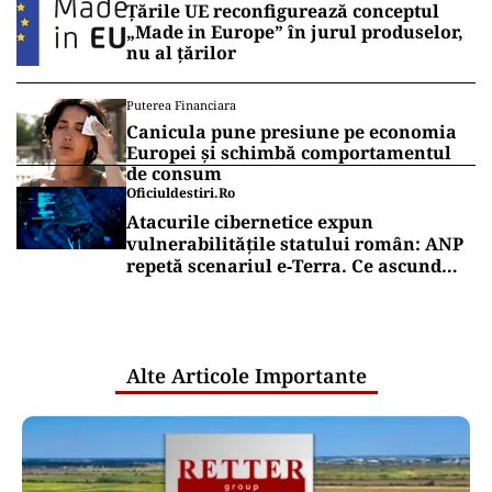
Țările UE reconfigurează conceptul
„Made in Europe” în jurul produselor,
nu al țărilor
Puterea Financiara
Canicula pune presiune pe economia
Europei și schimbă comportamentul
de consum
Oficiuldestiri.ro
Atacurile cibernetice expun
vulnerabilitățile statului român: ANP
repetă scenariul e‑Terra. Ce ascund
comunicările oficiale și cine răspunde
pentru mentenanța IT a instituțiilor
publice
Alte Articole Importante