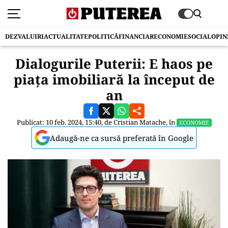
DEZVALUIRI
ACTUALITATE
POLITICĂ
FINANCIAR
ECONOMIE
SOCIAL
OPIN
Dialogurile Puterii: E haos pe
piața imobiliară la început de
an
Publicat: 10 feb. 2024, 15:40, de
Cristian Matache
, în
ECONOMIE
Adaugă-ne ca sursă preferată în Google