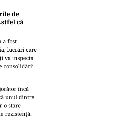
rile de
stfel că
 a fost
a, lucrări care
ți va inspecta
e consolidării
jorător încă
că unul dintre
r-o stare
e rezistență.