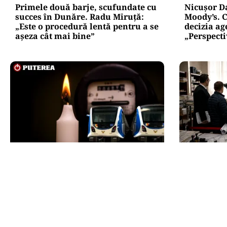
Primele două barje, scufundate cu
Nicușor D
succes în Dunăre. Radu Miruță:
Moody’s. C
„Este o procedură lentă pentru a se
decizia ag
așeza cât mai bine”
„Perspect
ENERGIE
ACTUALITATE
Dunărea seacă, Cernavodă se
e-Terra r
apropie de oprirea totală.
viitoare, 
Guvernul a trimis o alertă
blocaj. Cu
Comisiei Europene
operațiun