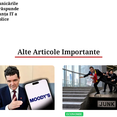
nicările
e răspunde
nța IT a
blice
Alte Articole Importante
ECONOMIE