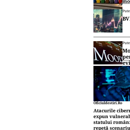
mo
Pute
BV
Pute
Mo
pe
ev
Oficiuldestiri.ro
Atacurile ciber
expun vulnerabi
statului român
repetă scenariu