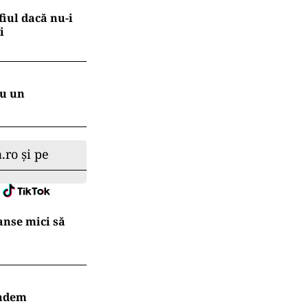
fiul dacă nu-i
i
ru un
.ro și pe
Șanse mici să
indem