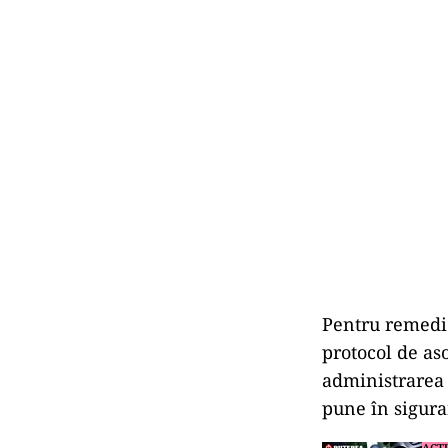
Pentru remedie
protocol de as
administrarea 
pune în sigura
ACT