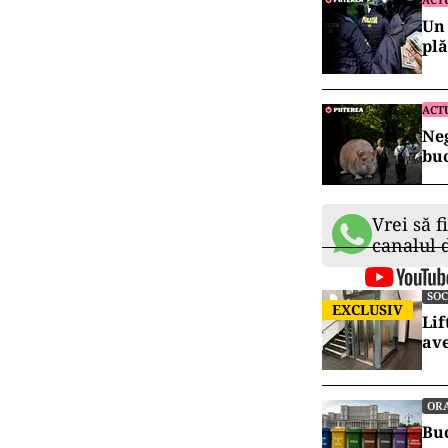
Un 
plă
ACT
Neg
buc
Vrei să f
canalul
SOC
EXCLUSIV
Lif
ave
OR
Buc