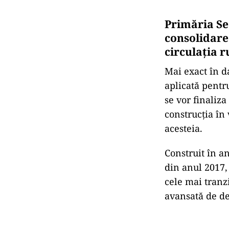
Primăria Sec
consolidare 
circulația r
Mai exact în da
aplicată pentru
se vor finaliza
construcția în 
acesteia.
Construit în an
din anul 2017,
cele mai tranzi
avansată de de