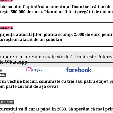
bărbat din Capitală și-a amenințat fostul șef că-i ucide 
tește 600.000 de euro. Planul ar fi fost pregătit de doi an
UALITATE
lijența autorităților, plătită scump: 2.000 de euro pent
ureștean atacat de un șobolan
ii mereu la curent cu toate știrile? Urmărește Puterea
 de WhatsApp
IAL
t în vechile blocuri comuniste cu trei sau patru etaje? 
m parte curând de așa ceva!
AȘUL MEU
ureștiul va fi curat până în 2033. Să sperăm că mai pr