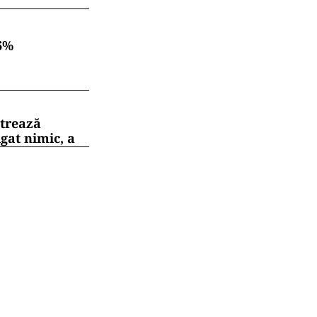
6%
strează
gat nimic, a