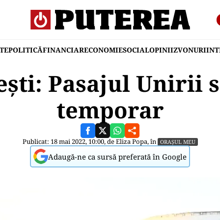
TE
POLITICĂ
FINANCIAR
ECONOMIE
SOCIAL
OPINII
ZVONURI
IN
ști: Pasajul Unirii 
temporar
Publicat: 18 mai 2022, 10:00, de
Eliza Popa
, în
ORAȘUL MEU
Adaugă-ne ca sursă preferată în Google