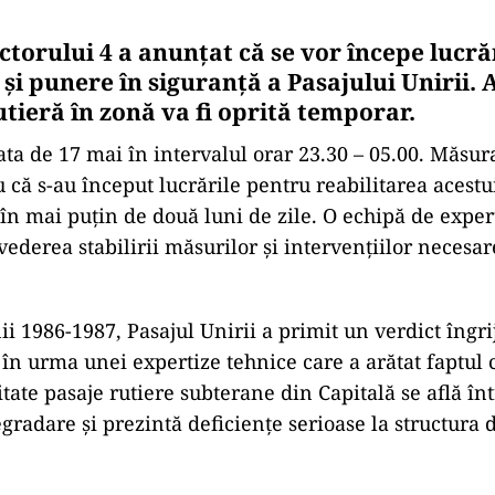
torului 4 a anunțat că se vor începe lucră
și punere în siguranță a Pasajului Unirii. A
utieră în zonă va fi oprită temporar.
ta de 17 mai în intervalul orar 23.30 – 05.00. Măsura
 că s-au început lucrările pentru reabilitarea acestui
 în mai puțin de două luni de zile. O echipă de exper
vederea stabilirii măsurilor și intervențiilor necesar
ii 1986-1987, Pasajul Unirii a primit un verdict îngri
 în urma unei expertize tehnice care a arătat faptul 
tate pasaje rutiere subterane din Capitală se află înt
gradare și prezintă deficiențe serioase la structura d