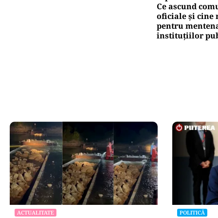
Ce ascund comu
oficiale și cin
pentru mentena
instituțiilor pu
ACTUALITATE
POLITICĂ