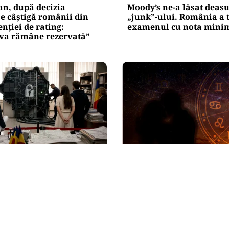
an, după decizia
Moody’s ne-a lăsat deas
e câștigă românii din
„junk”-ului. România a 
enției de rating:
examenul cu nota mini
iva rămâne rezervată”
HOROSCOP
evine săptămâna
Horoscop 8 august 2026. 
după aproape o lună de
trec prin momente de c
m vor fi reluate
despărțire sau o veste n
ile
le schimbă planurile