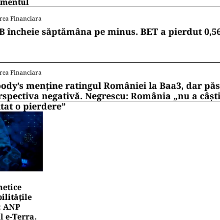
mentul
rea Financiara
B încheie săptămâna pe minus. BET a pierdut 0,5
rea Financiara
ody’s menține ratingul României la Baa3, dar pă
rspectiva negativă. Negrescu: România „nu a câști
itat o pierdere”
netice
litățile
: ANP
l e‑Terra.