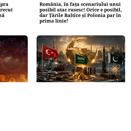
upra
România, în fața scenariului unui
trecut
posibil atac rusesc! Orice e posibil,
mă
dar Țările Baltice și Polonia par în
prima linie!
INTERNAȚIONAL
Trei zodii
Se naște un „NATO sunnit”: Arabia
umpănă: o
Saudită, Turcia și Pakistan își
eașteptată
unesc forțele militare