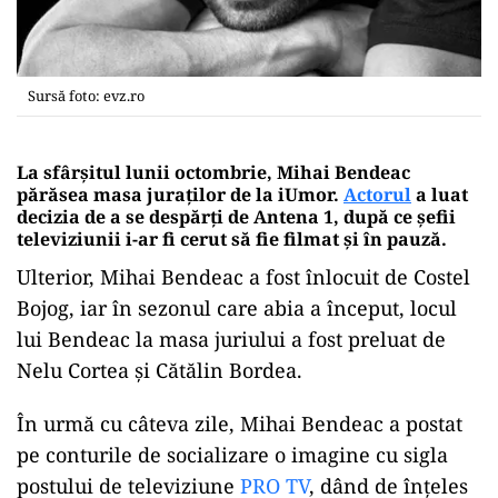
Sursă foto: evz.ro
La sfârșitul lunii octombrie, Mihai Bendeac
părăsea masa juraților de la iUmor.
Actorul
a luat
decizia de a se despărți de Antena 1
,
după ce șefii
televiziunii i-ar fi cerut să fie filmat și în pauză.
Ulterior, Mihai Bendeac a fost înlocuit de Costel
Bojog, iar în sezonul care abia a început, locul
lui Bendeac la masa juriului a fost preluat de
Nelu Cortea şi Cătălin Bordea.
În urmă cu câteva zile, Mihai Bendeac a postat
pe conturile de socializare o imagine cu sigla
postului de televiziune
PRO TV
, dând de înțeles