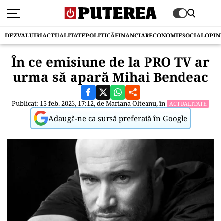
DEZVALUIRI
ACTUALITATE
POLITICĂ
FINANCIAR
ECONOMIE
SOCIAL
OPIN
În ce emisiune de la PRO TV ar
urma să apară Mihai Bendeac
Publicat: 15 feb. 2023, 17:12, de
Mariana Olteanu
, în
ACTUALITATE
Adaugă-ne ca sursă preferată în Google