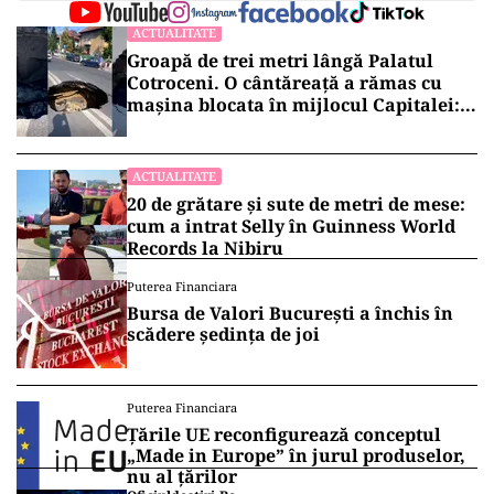
ACTUALITATE
Groapă de trei metri lângă Palatul
Cotroceni. O cântăreață a rămas cu
mașina blocata în mijlocul Capitalei:
„Am căzut în groapa asta”
ACTUALITATE
20 de grătare și sute de metri de mese:
cum a intrat Selly în Guinness World
Records la Nibiru
Puterea Financiara
Bursa de Valori București a închis în
scădere ședința de joi
Puterea Financiara
Țările UE reconfigurează conceptul
„Made in Europe” în jurul produselor,
nu al țărilor