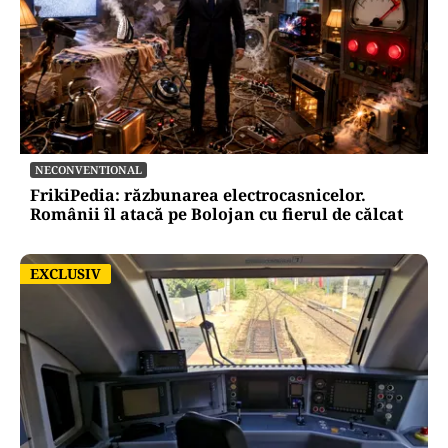
NECONVENTIONAL
FrikiPedia: răzbunarea electrocasnicelor.
Românii îl atacă pe Bolojan cu fierul de călcat
EXCLUSIV
EXCLUSIV