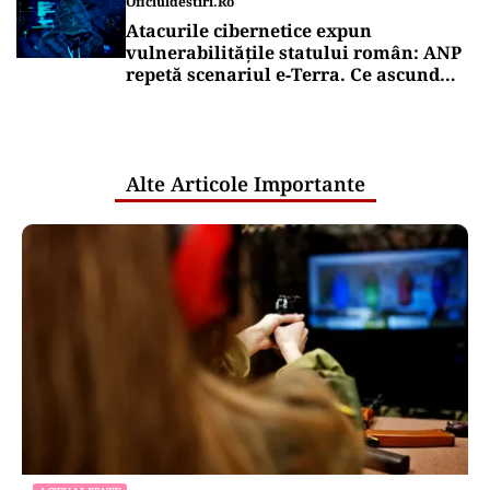
Oficiuldestiri.ro
Atacurile cibernetice expun
vulnerabilitățile statului român: ANP
repetă scenariul e‑Terra. Ce ascund
comunicările oficiale și cine răspunde
pentru mentenanța IT a instituțiilor
publice
Alte Articole Importante