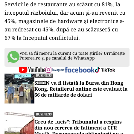
Serviciile de restaurante au scăzut cu 81%, la
începutul războiului, dar acum și-au revenit cu
45%, magazinele de hardware și electronice s-
au redresat cu 45%, după ce au scăzuseră cu
67% la începutul conflictului.
Vrei să fii mereu la curent cu toate știrile? Urmărește
Puterea.ro și pe canalul de WhatsApp
BUSINESS
SHEIN va fi listată la Bursa din Hong
Kong. Retailerul online este evaluat la
66 de miliarde de dolari
BUSINESS
Greu de „ucis”: Tribunalul a respins
din nou cererea de faliment a CFR
Marfă. Documentele obligatorii nu au