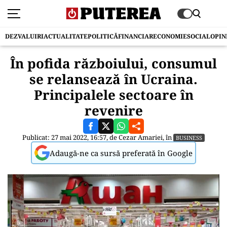
DEZVALUIRI
ACTUALITATE
POLITICĂ
FINANCIAR
ECONOMIE
SOCIAL
OPIN
În pofida războiului, consumul
se relansează în Ucraina.
Principalele sectoare în
revenire
Publicat: 27 mai 2022, 16:57, de
Cezar Amariei
, în
BUSINESS
Adaugă-ne ca sursă preferată în Google