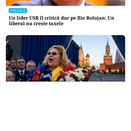
POLITICĂ
Un lider USR îl critică dur pe Ilie Bolojan: Un
liberal nu crește taxele
POLITICĂ
Tovarășa Șoșoacă: denunțată penal pentru
trădare și comunicarea de informații false