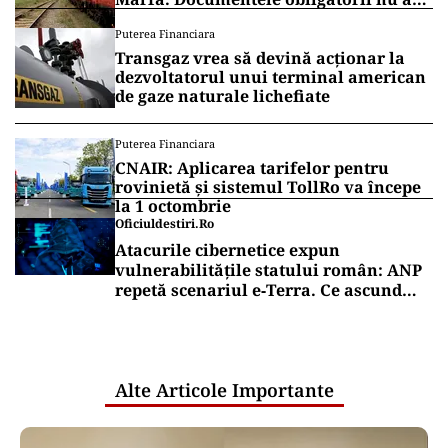
fost depuse
Puterea Financiara
Transgaz vrea să devină acționar la
dezvoltatorul unui terminal american
de gaze naturale lichefiate
Puterea Financiara
CNAIR: Aplicarea tarifelor pentru
rovinietă și sistemul TollRo va începe
la 1 octombrie
Oficiuldestiri.ro
Atacurile cibernetice expun
vulnerabilitățile statului român: ANP
repetă scenariul e‑Terra. Ce ascund
comunicările oficiale și cine răspunde
pentru mentenanța IT a instituțiilor
publice
Alte Articole Importante