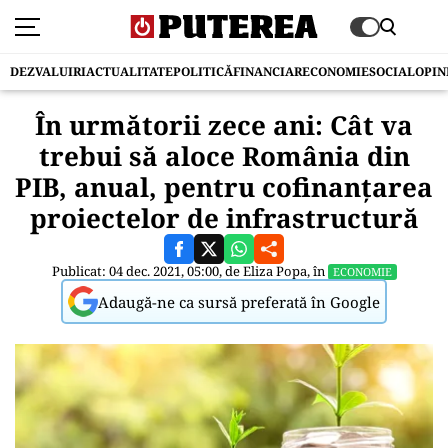
DEZVALUIRI
ACTUALITATE
POLITICĂ
FINANCIAR
ECONOMIE
SOCIAL
OPIN
În următorii zece ani: Cât va
trebui să aloce România din
PIB, anual, pentru cofinanţarea
proiectelor de infrastructură
Publicat: 04 dec. 2021, 05:00, de
Eliza Popa
, în
ECONOMIE
Adaugă-ne ca sursă preferată în Google