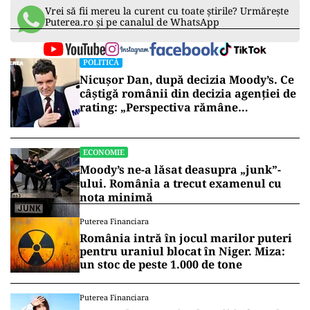
Vrei să fii mereu la curent cu toate știrile? Urmărește
Puterea.ro și pe canalul de WhatsApp
POLITICĂ
Nicușor Dan, după decizia Moody’s. Ce
câștigă românii din decizia agenției de
rating: „Perspectiva rămâne
rezervată”
ECONOMIE
Moody’s ne-a lăsat deasupra „junk”-
ului. România a trecut examenul cu
nota minimă
Puterea Financiara
România intră în jocul marilor puteri
pentru uraniul blocat în Niger. Miza:
un stoc de peste 1.000 de tone
Puterea Financiara