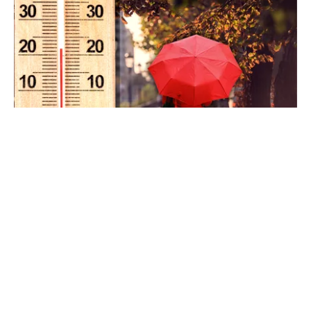
METEO
Când scad temperaturile în București sub 25 de
grade. Ce arată prognoza pentru septembrie
2026
TOS
Politica Cookies
Protecția Datelor Personale
Despre Noi
Publicitate
Echipa
© 2026, toate drepturile rezervate puterea.ro