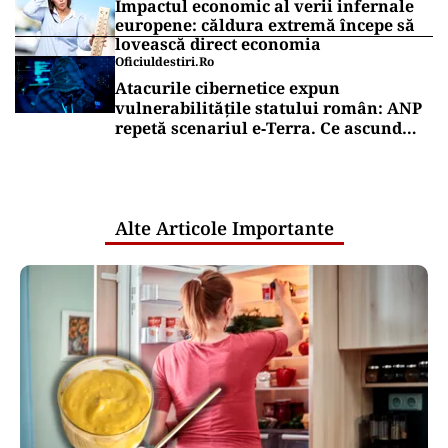
Impactul economic al verii infernale
europene: căldura extremă începe să
lovească direct economia
Oficiuldestiri.ro
Atacurile cibernetice expun
vulnerabilitățile statului român: ANP
repetă scenariul e‑Terra. Ce ascund
comunicările oficiale și cine răspunde
pentru mentenanța IT a instituțiilor
publice
Alte Articole Importante