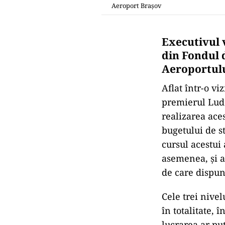
Aeroport Brașov
Executivul v
din Fondul 
Aeroportulu
Aflat într-o vi
premierul Lud
realizarea aces
bugetului de st
cursul acestui
asemenea, şi a
de care dispun
Cele trei nivel
în totalitate, 
lucrarea ar put