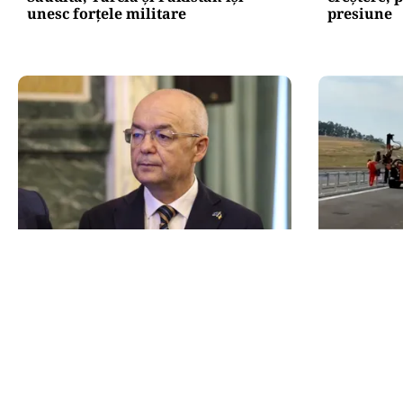
unesc forțele militare
presiune
ACTUALITATE
ACTUALITATE
Emil Boc refuză un nou mandat de
A3, secți
premier: „Mulțam fain, alții la
Sălajului, 
rând!”
Ce se mai 