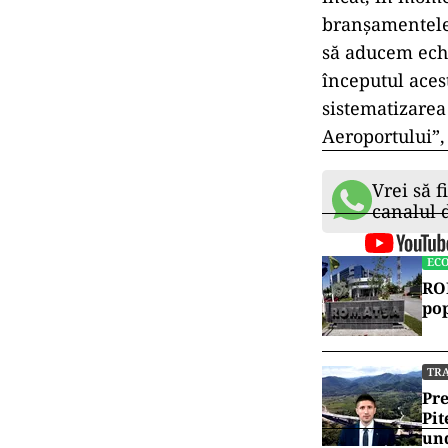
branşamentele 
să aducem echi
începutul acest
sistematizarea
Aeroportului”, 
Vrei să f
canalul
EC
ROM
pop
TR
Pre
Pit
und