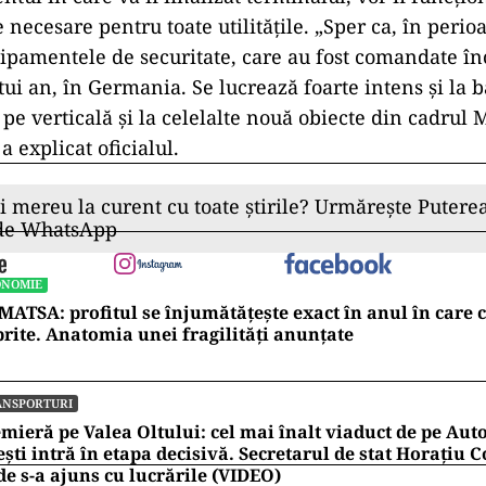
necesare pentru toate utilităţile. „Sper ca, în peri
pamentele de securitate, care au fost comandate în
ui an, în Germania. Se lucrează foarte intens şi la ba
 pe verticală şi la celelalte nouă obiecte din cadrul
a explicat oficialul.
ii mereu la curent cu toate știrile? Urmărește Puterea
 de WhatsApp
ONOMIE
ATSA: profitul se înjumătățește exact în anul în care 
rite. Anatomia unei fragilități anunțate
ANSPORTURI
mieră pe Valea Oltului: cel mai înalt viaduct de pe Auto
ești intră în etapa decisivă. Secretarul de stat Horațiu
e s-a ajuns cu lucrările (VIDEO)