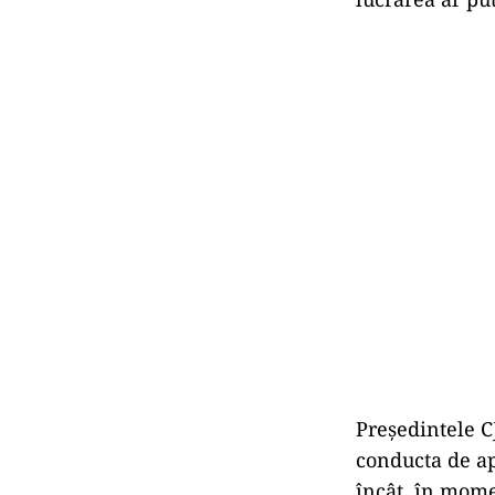
Preşedintele CJ
conducta de apă
încât, în momen