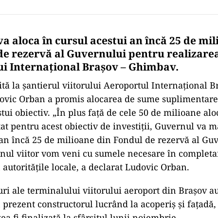
a aloca în cursul acestui an încă 25 de mil
de rezervă al Guvernului pentru realizare
i Internaţional Braşov – Ghimbav.
zită la şantierul viitorului Aeroportul Internaţional B
ovic Orban a promis alocarea de sume suplimentare
tui obiectiv. „În plus faţă de cele 50 de milioane alo
at pentru acest obiectiv de investiţii, Guvernul va m
 an încă 25 de milioane din Fondul de rezervă al Guv
nul viitor vom veni cu sumele necesare în completa
 autorităţile locale, a declarat Ludovic Orban.
uri ale terminalului viitorului aeroport din Braşov au
în prezent constructorul lucrând la acoperiş şi faţadă, 
ea fi finalizată la sfârşitul lunii noiembrie.