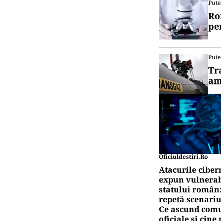
Pute
Ro
pe
Pute
Tr
am
Oficiuldestiri.ro
Atacurile ciber
expun vulnerabi
statului român
repetă scenariu
Ce ascund comu
oficiale și cin