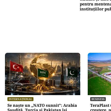
pentru mentena
instituțiilor pu
INTERNAȚIONAL
BUSINESS
Se naște un „NATO sunnit”: Arabia
TeraPlast 
Saudită, Turcia și Pakistan își
creștere, p