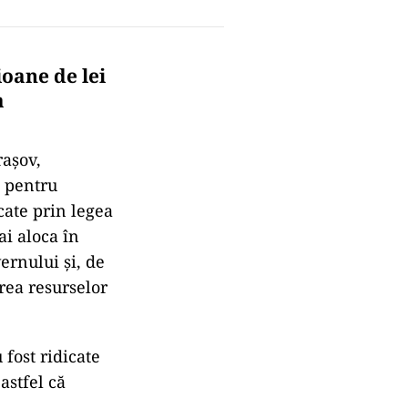
ioane de lei
a
raşov,
 pentru
cate prin legea
ai aloca în
ernului şi, de
rea resurselor
 fost ridicate
astfel că