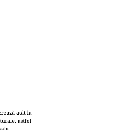
crează atât la
turale, astfel
nale