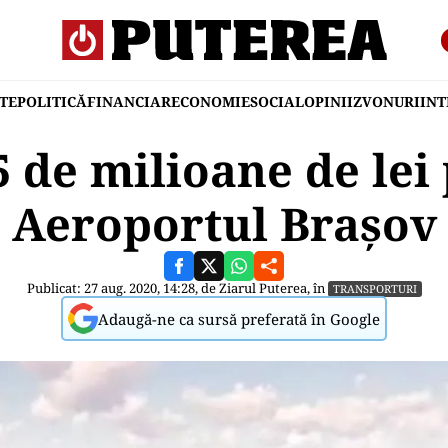
TE
POLITICĂ
FINANCIAR
ECONOMIE
SOCIAL
OPINII
ZVONURI
IN
5 de milioane de lei
Aeroportul Brașov
Publicat: 27 aug. 2020, 14:28, de
Ziarul Puterea
, în
TRANSPORTURI
Adaugă-ne ca sursă preferată în Google