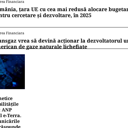
rea Financiara
mânia, țara UE cu cea mai redusă alocare bugetar
ntru cercetare și dezvoltare, în 2025
rea Financiara
ansgaz vrea să devină acționar la dezvoltatorul u
erican de gaze naturale lichefiate
netice
litățile
: ANP
l e‑Terra.
nicările
e răspunde