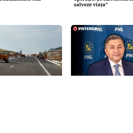
salveze viața”
POLITICĂ
unea Zimbor–Poarta
Alin Tișe atacă frontal 
intră în recepție de luni.
PNL: „România a devenit
lucrează în șantier
gunoi al investitorilor”