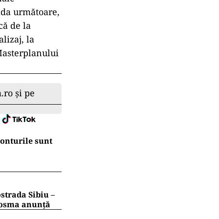
oada următoare,
că de la
lizaj, la
 Masterplanului
.ro și pe
conturile sunt
strada Sibiu –
 Cosma anunță