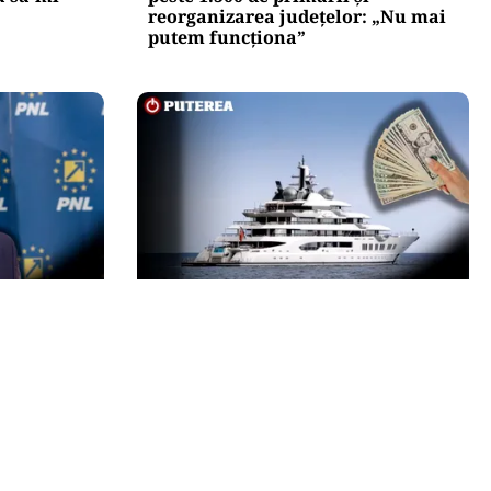
reorganizarea județelor: „Nu mai
putem funcționa”
INTERNAȚIONAL
conducerea
Megayahtul Amadea, confiscat de
 coșul de
americani de la un oligarh rus, a
fost scos la vânzare. Noul
proprietar a scos din conturi 187
de milioane de dolari