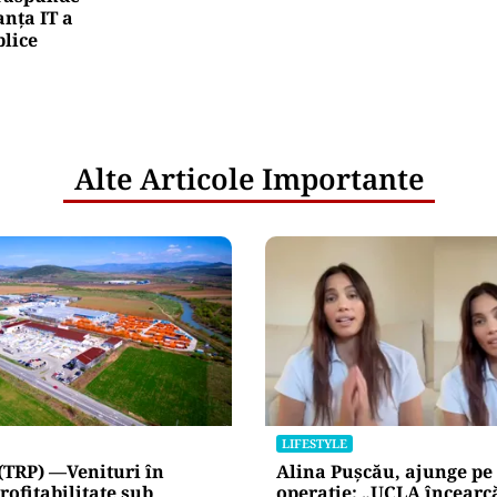
nța IT a
blice
Alte Articole Importante
LIFESTYLE
(TRP) —Venituri în
Alina Pușcău, ajunge pe
rofitabilitate sub
operație: „UCLA încearc