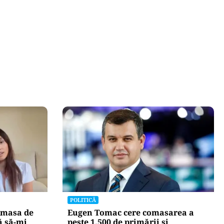
POLITICĂ
 masa de
Eugen Tomac cere comasarea a
ă să-mi
peste 1.500 de primării și