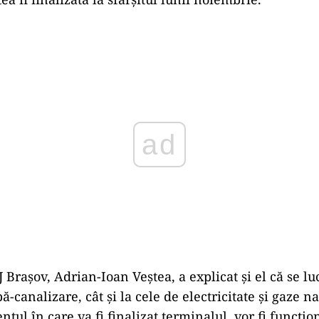
Play
 Braşov, Adrian-Ioan Veştea, a explicat și el că se lu
-canalizare, cât şi la cele de electricitate şi gaze na
tul în care va fi finalizat terminalul, vor fi funcțio