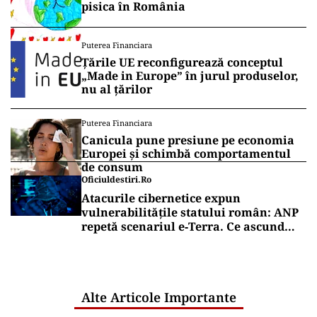
pisica în România
Puterea Financiara
Țările UE reconfigurează conceptul
„Made in Europe” în jurul produselor,
nu al țărilor
Puterea Financiara
Canicula pune presiune pe economia
Europei și schimbă comportamentul
de consum
Oficiuldestiri.ro
Atacurile cibernetice expun
vulnerabilitățile statului român: ANP
repetă scenariul e‑Terra. Ce ascund
comunicările oficiale și cine răspunde
pentru mentenanța IT a instituțiilor
publice
Alte Articole Importante