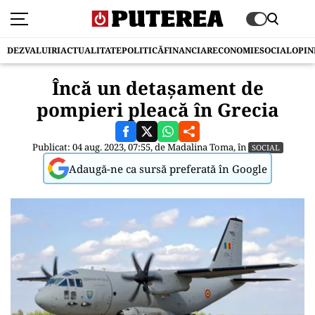
DEZVALUIRI
ACTUALITATE
POLITICĂ
FINANCIAR
ECONOMIE
SOCIAL
OPIN
Încă un detașament de
pompieri pleacă în Grecia
Publicat: 04 aug. 2023, 07:55, de
Madalina Toma
, în
SOCIAL
Adaugă-ne ca sursă preferată în Google