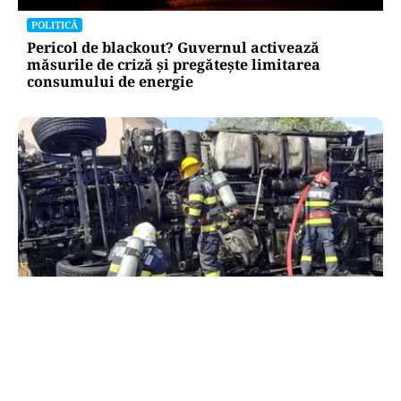
POLITICĂ
Pericol de blackout? Guvernul activează
măsurile de criză și pregătește limitarea
consumului de energie
ACTUALITATE
Alertă majoră în Timiș! Populația, evacuată
după răsturnarea unui camion cu hipoclorit pe
DN68A