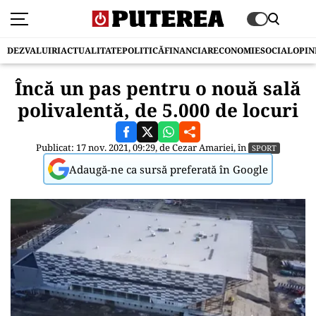
DEZVALUIRI
ACTUALITATE
POLITICĂ
FINANCIAR
ECONOMIE
SOCIAL
OPIN
Încă un pas pentru o nouă sală
polivalentă, de 5.000 de locuri
Publicat: 17 nov. 2021, 09:29, de
Cezar Amariei
, în
SPORT
Adaugă-ne ca sursă preferată în Google