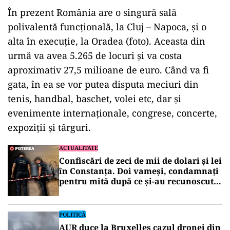
În prezent România are o singură sală
polivalentă funcțională, la Cluj – Napoca, și o
alta în execuție, la Oradea (foto). Aceasta din
urmă va avea 5.265 de locuri şi va costa
aproximativ 27,5 milioane de euro. Când va fi
gata, în ea se vor putea disputa meciuri din
tenis, handbal, baschet, volei etc, dar şi
evenimente internaţionale, congrese, concerte,
expoziţii şi târguri.
ACTUALITATE
Confiscări de zeci de mii de dolari și lei
în Constanța. Doi vameși, condamnați
pentru mită după ce și-au recunoscut
faptele în fața DNA
POLITICĂ
AUR duce la Bruxelles cazul dronei din