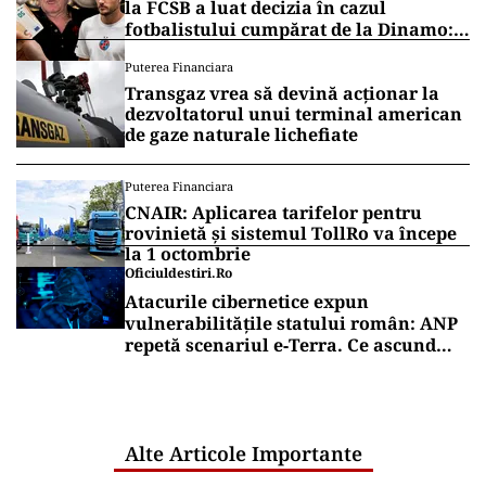
la FCSB a luat decizia în cazul
fotbalistului cumpărat de la Dinamo:
„Fac curățenie! Nu e de echipa asta”
Puterea Financiara
Transgaz vrea să devină acționar la
dezvoltatorul unui terminal american
de gaze naturale lichefiate
Puterea Financiara
CNAIR: Aplicarea tarifelor pentru
rovinietă și sistemul TollRo va începe
la 1 octombrie
Oficiuldestiri.ro
Atacurile cibernetice expun
vulnerabilitățile statului român: ANP
repetă scenariul e‑Terra. Ce ascund
comunicările oficiale și cine răspunde
pentru mentenanța IT a instituțiilor
publice
Alte Articole Importante