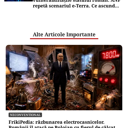
vulnerabilitățile statului român: ANP
repetă scenariul e‑Terra. Ce ascund
comunicările oficiale și cine răspunde
pentru mentenanța IT a instituțiilor
publice
Alte Articole Importante
NECONVENTIONAL
FrikiPedia: răzbunarea electrocasnicelor.
Românii îl atacă pe Bolojan cu fierul de călcat