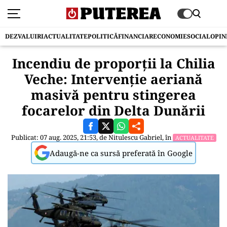
DEZVALUIRI
ACTUALITATE
POLITICĂ
FINANCIAR
ECONOMIE
SOCIAL
OPIN
Incendiu de proporții la Chilia
Veche: Intervenție aeriană
masivă pentru stingerea
focarelor din Delta Dunării
Publicat: 07 aug. 2025, 21:53, de
Nitulescu Gabriel
, în
ACTUALITATE
Adaugă-ne ca sursă preferată în Google