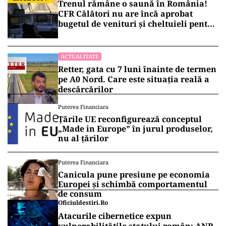
Trenul rămâne o saună în România!
CFR Călători nu are încă aprobat
bugetul de venituri și cheltuieli pentru
2026
ACTUALITATE
Retter, gata cu 7 luni înainte de termen
pe A0 Nord. Care este situația reală a
descărcărilor
Puterea Financiara
Țările UE reconfigurează conceptul
„Made in Europe” în jurul produselor,
nu al țărilor
Puterea Financiara
Canicula pune presiune pe economia
Europei și schimbă comportamentul
de consum
Oficiuldestiri.ro
Atacurile cibernetice expun