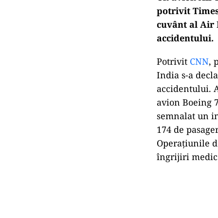
potrivit Time
cuvânt al Air 
accidentului.
Potrivit
CNN
, 
India s-a decl
accidentului. 
avion Boeing 7
semnalat un in
174 de pasageri
Operațiunile de
îngrijiri medic