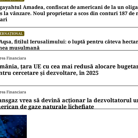
ayahtul Amadea, confiscat de americani de la un oligar
s la vânzare. Noul proprietar a scos din conturi 187 de
ari
TERNAȚIONAL
Aqsa, fitilul Ierusalimului: o luptă pentru câteva hecta
mea musulmană
rea Financiara
mânia, țara UE cu cea mai redusă alocare bugetar
ntru cercetare și dezvoltare, în 2025
rea Financiara
ansgaz vrea să devină acționar la dezvoltatorul u
erican de gaze naturale lichefiate