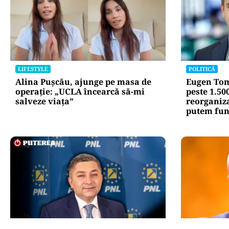
LIFESTYLE
POLITICĂ
Alina Pușcău, ajunge pe masa de
Eugen Tom
operație: „UCLA încearcă să-mi
peste 1.50
salveze viața”
reorganiz
putem fun