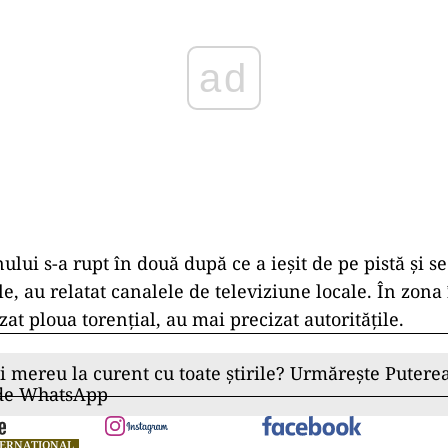
ului s-a rupt în două după ce a ieşit de pe pistă şi s
le, au relatat canalele de televiziune locale. În zona
zat ploua torenţial, au mai precizat autorităţile.
ii mereu la curent cu toate știrile? Urmărește Puterea
 de WhatsApp
TERNAȚIONAL