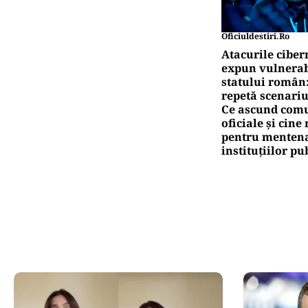
Oficiuldestiri.ro
Atacurile ciber
expun vulnerabi
statului român
repetă scenariu
Ce ascund comu
oficiale și cin
pentru mentena
instituțiilor pu