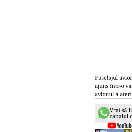
Fuselajul avion
ajuns într-o va
avionul a ateri
Vrei să f
canalul
IN