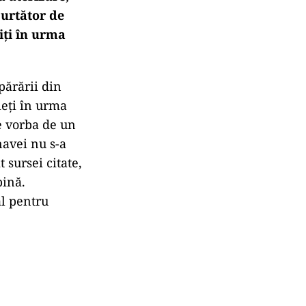
purtător de
iți în urma
Apărării din
ieți în urma
te vorba de un
navei nu s-a
 sursei citate,
bină.
al pentru