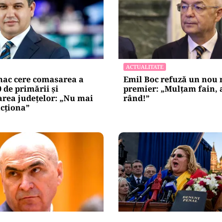
ACTUALITATE
ac cere comasarea a
Emil Boc refuză un nou
0 de primării și
premier: „Mulțam fain, a
area județelor: „Nu mai
rând!”
cționa”