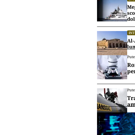
Meg
sco
dol
IN
Al-
lu
Pute
Ro
pe
Pute
Tr
am