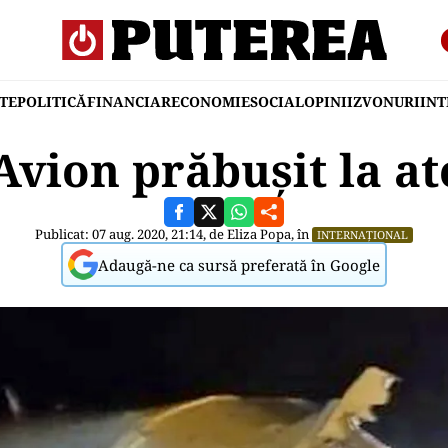
TE
POLITICĂ
FINANCIAR
ECONOMIE
SOCIAL
OPINII
ZVONURI
IN
Avion prăbușit la a
Publicat: 07 aug. 2020, 21:14, de
Eliza Popa
, în
INTERNAȚIONAL
Adaugă-ne ca sursă preferată în Google