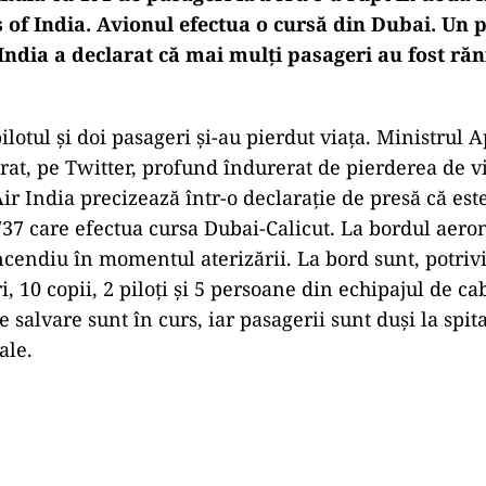
s of India. Avionul efectua o cursă din Dubai. Un 
India a declarat că mai mulți pasageri au fost răn
pilotul și doi pasageri și-au pierdut viața. Ministrul 
arat, pe Twitter, profund îndurerat de pierderea de v
Air India precizează într-o declarație de presă că es
37 care efectua cursa Dubai-Calicut. La bordul aero
cendiu în momentul aterizării. La bord sunt, potrivit
, 10 copii, 2 piloți și 5 persoane din echipajul de ca
 salvare sunt în curs, iar pasagerii sunt duși la spit
ale.
Play