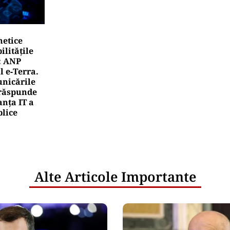
netice
litățile
: ANP
l e‑Terra.
nicările
e răspunde
nța IT a
blice
Alte Articole Importante