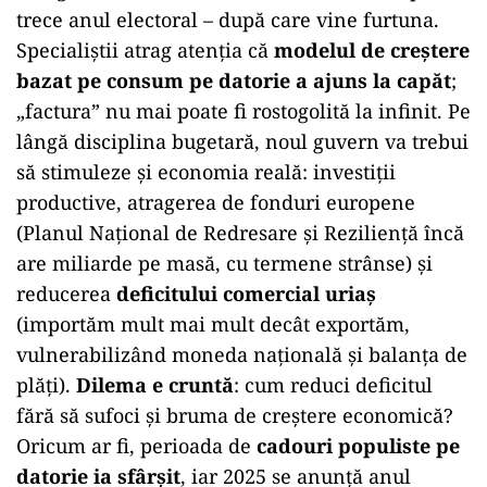
trece anul electoral – după care vine furtuna.
Specialiștii atrag atenția că
modelul de creștere
bazat pe consum pe datorie a ajuns la capăt
;
„factura” nu mai poate fi rostogolită la infinit. Pe
lângă disciplina bugetară, noul guvern va trebui
să stimuleze și economia reală: investiții
productive, atragerea de fonduri europene
(Planul Național de Redresare și Reziliență încă
are miliarde pe masă, cu termene strânse) și
reducerea
deficitului comercial uriaș
(importăm mult mai mult decât exportăm,
vulnerabilizând moneda națională și balanța de
plăți).
Dilema e cruntă
: cum reduci deficitul
fără să sufoci și bruma de creștere economică?
Oricum ar fi, perioada de
cadouri populiste pe
datorie ia sfârșit
, iar 2025 se anunță anul