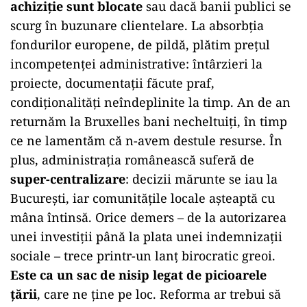
achiziție sunt blocate
sau dacă banii publici se
scurg în buzunare clientelare. La absorbția
fondurilor europene, de pildă, plătim prețul
incompetenței administrative: întârzieri la
proiecte, documentații făcute praf,
condiționalități neîndeplinite la timp. An de an
returnăm la Bruxelles bani necheltuiți, în timp
ce ne lamentăm că n-avem destule resurse. În
plus, administrația românească suferă de
super-centralizare
: decizii mărunte se iau la
București, iar comunitățile locale așteaptă cu
mâna întinsă. Orice demers – de la autorizarea
unei investiții până la plata unei indemnizații
sociale – trece printr-un lanț birocratic greoi.
Este ca un sac de nisip legat de picioarele
țării
, care ne ține pe loc. Reforma ar trebui să