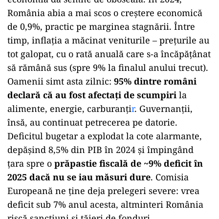
România abia a mai scos o creștere economică
de 0,9%, practic pe marginea stagnării. Între
timp, inflația a măcinat veniturile – prețurile au
tot galopat, cu o rată anuală care s-a încăpățânat
să rămână sus (spre 9% la finalul anului trecut).
Oamenii simt asta zilnic:
95% dintre români
declară că au fost afectați de scumpiri
la
alimente, energie, carburanți
r
. Guvernanții,
însă, au continuat petrecerea pe datorie.
Deficitul bugetar a explodat la cote alarmante,
depășind 8,5% din PIB în 2024 și împingând
țara spre o
prăpastie fiscală de ~9% deficit în
2025 dacă nu se iau măsuri dure
. Comisia
Europeană ne ține deja prelegeri severe: vrea
deficit sub 7% anul acesta, altminteri România
riscă sancțiuni și tăieri de fonduri.