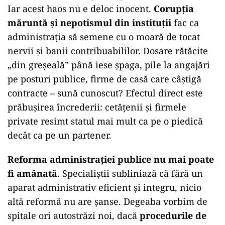
Iar acest haos nu e deloc inocent.
Corupția
măruntă și nepotismul din instituții
fac ca
administrația să semene cu o moară de tocat
nervii și banii contribuabililor. Dosare rătăcite
„din greșeală” până iese șpaga, pile la angajări
pe posturi publice, firme de casă care câștigă
contracte – sună cunoscut? Efectul direct este
prăbușirea încrederii: cetățenii și firmele
private resimt statul mai mult ca pe o piedică
decât ca pe un partener.
Reforma administrației publice nu mai poate
fi amânată
. Specialiștii subliniază că fără un
aparat administrativ eficient și integru, nicio
altă reformă nu are șanse. Degeaba vorbim de
spitale ori autostrăzi noi, dacă
procedurile de