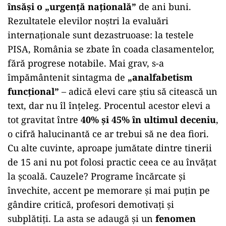
însăși o „urgență națională”
de ani buni.
Rezultatele elevilor noștri la evaluări
internaționale sunt dezastruoase: la testele
PISA, România se zbate în coada clasamentelor,
fără progrese notabile. Mai grav, s-a
împământenit sintagma de
„analfabetism
funcțional”
– adică elevi care știu să citească un
text, dar nu îl înțeleg. Procentul acestor elevi a
tot gravitat între
40% și 45% în ultimul deceniu
,
o cifră halucinantă ce ar trebui să ne dea fiori.
Cu alte cuvinte, aproape jumătate dintre tinerii
de 15 ani nu pot folosi practic ceea ce au învățat
la școală. Cauzele? Programe încărcate și
învechite, accent pe memorare și mai puțin pe
gândire critică, profesori demotivați și
subplătiți. La asta se adaugă și un
fenomen