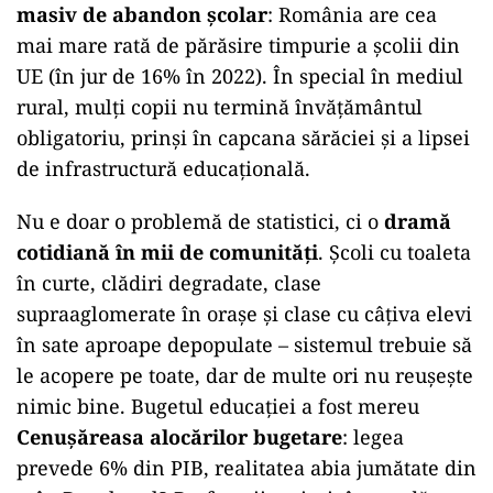
masiv de abandon școlar
: România are cea
mai mare rată de părăsire timpurie a școlii din
UE (în jur de 16% în 2022). În special în mediul
rural, mulți copii nu termină învățământul
obligatoriu, prinși în capcana sărăciei și a lipsei
de infrastructură educațională.
Nu e doar o problemă de statistici, ci o
dramă
cotidiană în mii de comunități
. Școli cu toaleta
în curte, clădiri degradate, clase
supraaglomerate în orașe și clase cu câțiva elevi
în sate aproape depopulate – sistemul trebuie să
le acopere pe toate, dar de multe ori nu reușește
nimic bine. Bugetul educației a fost mereu
Cenușăreasa alocărilor bugetare
: legea
prevede 6% din PIB, realitatea abia jumătate din