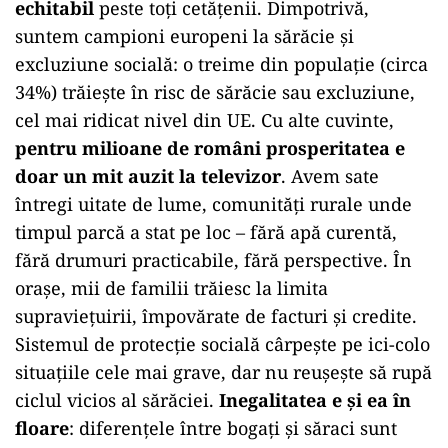
echitabil
peste toți cetățenii. Dimpotrivă,
suntem campioni europeni la sărăcie și
excluziune socială: o treime din populație (circa
34%) trăiește în risc de sărăcie sau excluziune,
cel mai ridicat nivel din UE. Cu alte cuvinte,
pentru milioane de români prosperitatea e
doar un mit auzit la televizor
. Avem sate
întregi uitate de lume, comunități rurale unde
timpul parcă a stat pe loc – fără apă curentă,
fără drumuri practicabile, fără perspective. În
orașe, mii de familii trăiesc la limita
supraviețuirii, împovărate de facturi și credite.
Sistemul de protecție socială cârpește pe ici-colo
situațiile cele mai grave, dar nu reușește să rupă
ciclul vicios al sărăciei.
Inegalitatea e și ea în
floare
: diferențele între bogați și săraci sunt