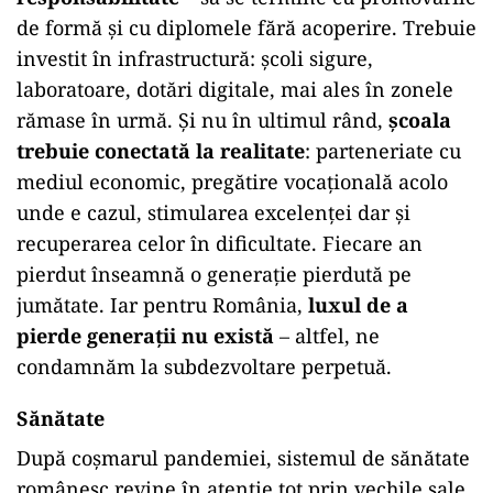
de formă și cu diplomele fără acoperire. Trebuie
investit în infrastructură: școli sigure,
laboratoare, dotări digitale, mai ales în zonele
rămase în urmă. Și nu în ultimul rând,
școala
trebuie conectată la realitate
: parteneriate cu
mediul economic, pregătire vocațională acolo
unde e cazul, stimularea excelenței dar și
recuperarea celor în dificultate. Fiecare an
pierdut înseamnă o generație pierdută pe
jumătate. Iar pentru România,
luxul de a
pierde generații nu există
– altfel, ne
condamnăm la subdezvoltare perpetuă.
Sănătate
După coșmarul pandemiei, sistemul de sănătate
românesc revine în atenție tot prin vechile sale