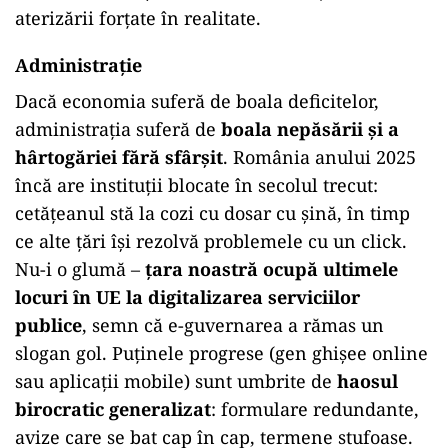
aterizării forțate în realitate.
Administrație
Dacă economia suferă de boala deficitelor,
administrația suferă de
boala nepăsării și a
hârtogăriei fără sfârșit
. România anului 2025
încă are instituții blocate în secolul trecut:
cetățeanul stă la cozi cu dosar cu șină, în timp
ce alte țări își rezolvă problemele cu un click.
Nu-i o glumă –
țara noastră ocupă ultimele
locuri în UE la digitalizarea serviciilor
publice
, semn că e-guvernarea a rămas un
slogan gol. Puținele progrese (gen ghișee online
sau aplicații mobile) sunt umbrite de
haosul
birocratic generalizat
: formulare redundante,
avize care se bat cap în cap, termene stufoase.