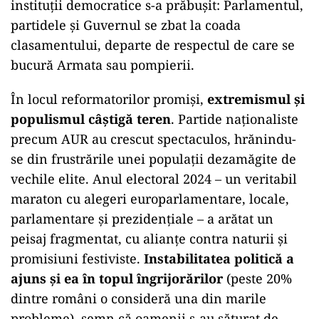
instituții democratice s-a prăbușit: Parlamentul,
partidele și Guvernul se zbat la coada
clasamentului, departe de respectul de care se
bucură Armata sau pompierii.
În locul reformatorilor promiși,
extremismul și
populismul câștigă teren
. Partide naționaliste
precum AUR au crescut spectaculos, hrănindu-
se din frustrările unei populații dezamăgite de
vechile elite. Anul electoral 2024 – un veritabil
maraton cu alegeri europarlamentare, locale,
parlamentare și prezidențiale – a arătat un
peisaj fragmentat, cu alianțe contra naturii și
promisiuni festiviste.
Instabilitatea politică a
ajuns și ea în topul îngrijorărilor
(peste 20%
dintre români o consideră una din marile
probleme), semn că oamenii s-au săturat de