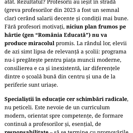
atât. Rezultatul? Profesorii au ieșit în stradă
(greva profesorilor din 2023 a fost un semnal
clar) cerând salarii decente și condiții mai bune.
Fără profesori motivați,
niciun plan frumos pe
hârtie (gen “România Educată”) nu va
produce miracolul
promis. La rândul lor, elevii
de azi simt lipsa de relevanță a școlii: programa
nu-i pregătește pentru piața muncii moderne,
consilierea e ca și inexistentă, iar diferențele
dintre o școală bună din centru și una de la
periferie sunt uriașe.
Specialiștii în educație cer schimbări radicale
,
nu peticeli. Este nevoie de un curriculum
modern, orientat spre competențe, de formare
continuă a profesorilor și, esențial, de
responsabilitate
– să se termine cu promovările