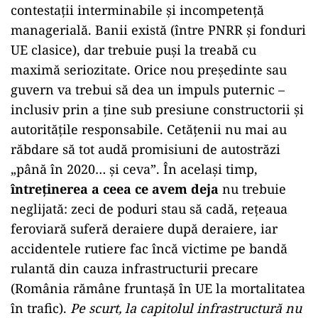
contestații interminabile și incompetență
managerială. Banii există (între PNRR și fonduri
UE clasice), dar trebuie puși la treabă cu
maximă seriozitate. Orice nou președinte sau
guvern va trebui să dea un impuls puternic –
inclusiv prin a ține sub presiune constructorii și
autoritățile responsabile. Cetățenii nu mai au
răbdare să tot audă promisiuni de autostrăzi
„până în 2020… și ceva”. În același timp,
întreținerea a ceea ce avem deja
nu trebuie
neglijată: zeci de poduri stau să cadă, rețeaua
feroviară suferă deraiere după deraiere, iar
accidentele rutiere fac încă victime pe bandă
rulantă din cauza infrastructurii precare
(România rămâne fruntașă în UE la mortalitatea
în trafic).
Pe scurt, la capitolul infrastructură nu