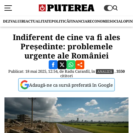
DEZVALUIRI
ACTUALITATE
POLITICĂ
FINANCIAR
ECONOMIE
SOCIAL
OPIN
Indiferent de cine va fi ales
Președinte: problemele
urgente ale României
Publicat: 18 mai 2025, 12:54, de
Radu Caranfil
, în
,
3550
ANALIZĂ
cititori
Adaugă-ne ca sursă preferată în Google