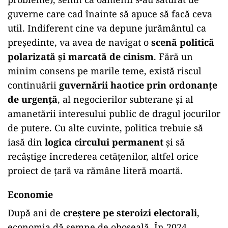
guverne care cad înainte să apuce să facă ceva
util. Indiferent cine va depune jurământul ca
președinte, va avea de navigat o
scenă politică
polarizată și marcată de cinism
. Fără un
minim consens pe marile teme, există riscul
continuării
guvernării haotice prin ordonanțe
de urgență
, al negocierilor subterane și al
amanetării interesului public de dragul jocurilor
de putere. Cu alte cuvinte, politica trebuie să
iasă din
logica circului permanent
și să
recâștige încrederea cetățenilor, altfel orice
proiect de țară va rămâne literă moartă.
Economie
După ani de
creștere pe steroizi electorali
,
economia dă semne de oboseală. În 2024,