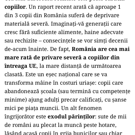
copiilor
. Un raport recent arată că aproape 1
din 3 copii din România suferă de deprivare
materială severă. Imaginați-vă generații care
cresc fără suficiente alimente, haine adecvate
sau rechizite – consecințele se vor simți decenii
de-acum înainte. De fapt,
România are cea mai
mare rată de privare severă a copiilor din
întreaga UE
, la mare distanță de următoarea
clasată. Este un eșec național care se va
transforma mâine în costuri uriașe: copii care
abandonează școala (sau termină cu competențe
minime) ajung adulți precar calificați, cu șanse
mici pe piața muncii. Un alt fenomen
îngrijorător este
exodul părinților
: sute de mii
de români au plecat la muncă peste hotare,
lăsând acasă copii în grija bunicilor sau chiar