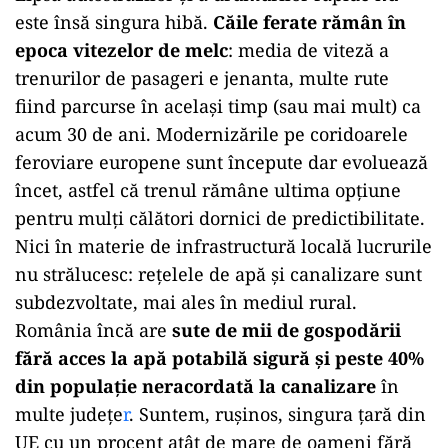
este însă singura hibă.
Căile ferate rămân în
epoca vitezelor de melc
: media de viteză a
trenurilor de pasageri e jenanta, multe rute
fiind parcurse în același timp (sau mai mult) ca
acum 30 de ani. Modernizările pe coridoarele
feroviare europene sunt începute dar evoluează
încet, astfel că trenul rămâne ultima opțiune
pentru mulți călători dornici de predictibilitate.
Nici în materie de infrastructură locală lucrurile
nu strălucesc: rețelele de apă și canalizare sunt
subdezvoltate, mai ales în mediul rural.
România încă are
sute de mii de gospodării
fără acces la apă potabilă sigură și peste 40%
din populație neracordată la canalizare
în
multe județe
r
. Suntem, rușinos, singura țară din
UE cu un procent atât de mare de oameni fără