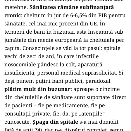
metehne.
Sănătatea rămâne subfinanțată
cronic
: cheltuim în jur de 6-6,5% din PIB pentru
sănătate, cel mai mic procent din UE. În
termeni de bani în buzunar, asta înseamnă sub
jumătate din media europeană la cheltuiala per
capita. Consecințele se văd la tot pasul: spitale
vechi de zeci de ani, în care infecțiile
nosocomiale pândesc la colț, aparatură
insuficientă, personal medical suprasolicitat. Și
deși punem puțini bani publici, paradoxal
plătim mult din buzunar
: aproape o cincime
din cheltuielile de sănătate sunt suportate direct
de pacienți – fie pe medicamente, fie pe
consultații private, fie, da, pe „atențiile”
cunoscute.
Șpaga din spitale
s-a mai domolit
față de anii ’90, dar n-a dispărut complet, semn