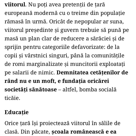
viitorul
. Nu poți avea pretenții de țară
europeană modernă cu o treime din populație
rămasă în urmă. Oricât de nepopular ar suna,
viitorul președinte și guvern trebuie să pună pe
masă un plan clar de reducere a sărăciei și de
sprijin pentru categoriile defavorizate: de la
copii și vârstnici singuri, până la comunitățile
de romi marginalizate și muncitorii exploatați
pe salarii de nimic.
Demnitatea cetățenilor de
rând nu e un moft, e fundația oricărei
societăți sănătoase
– altfel, bomba socială
ticăie.
Educație
Orice țară își proiectează viitorul în sălile de
clasă. Din păcate,
școala românească e ea