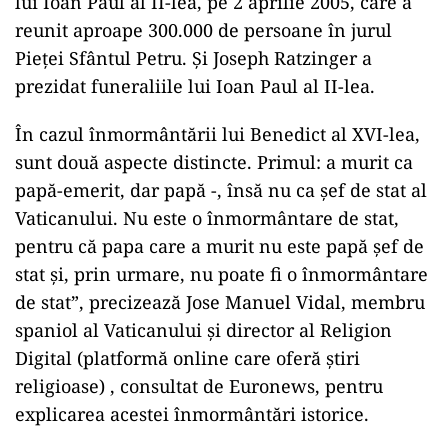
lui Ioan Paul al II-lea, pe 2 aprilie 2005, care a
reunit aproape 300.000 de persoane în jurul
Pieței Sfântul Petru. Și Joseph Ratzinger a
prezidat funeraliile lui Ioan Paul al II-lea.
În cazul înmormântării lui Benedict al XVI-lea,
sunt două aspecte distincte. Primul: a murit ca
papă-emerit, dar papă -, însă nu ca șef de stat al
Vaticanului. Nu este o înmormântare de stat,
pentru că papa care a murit nu este papă șef de
stat și, prin urmare, nu poate fi o înmormântare
de stat”, precizează Jose Manuel Vidal, membru
spaniol al Vaticanului și director al Religion
Digital (platformă online care oferă știri
religioase) , consultat de Euronews, pentru
explicarea acestei înmormântări istorice.