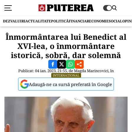
DEZVALUIRI
ACTUALITATE
POLITICĂ
FINANCIAR
ECONOMIE
SOCIAL
OPIN
Înmormântarea lui Benedict al
XVI-lea, o înmormântare
istorică, sobră, dar solemnă
Publicat: 04 ian. 2023, 21:55, de
Magda Marincovici
, în
INTERNAȚIONAL
Adaugă-ne ca sursă preferată în Google