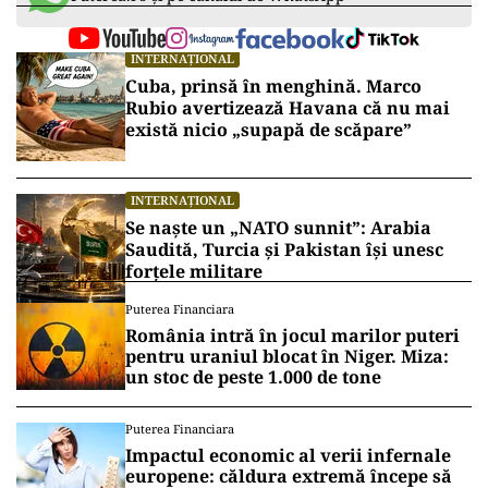
INTERNAȚIONAL
Cuba, prinsă în menghină. Marco
Rubio avertizează Havana că nu mai
există nicio „supapă de scăpare”
INTERNAȚIONAL
Se naște un „NATO sunnit”: Arabia
Saudită, Turcia și Pakistan își unesc
forțele militare
Puterea Financiara
România intră în jocul marilor puteri
pentru uraniul blocat în Niger. Miza:
un stoc de peste 1.000 de tone
Puterea Financiara
Impactul economic al verii infernale
europene: căldura extremă începe să