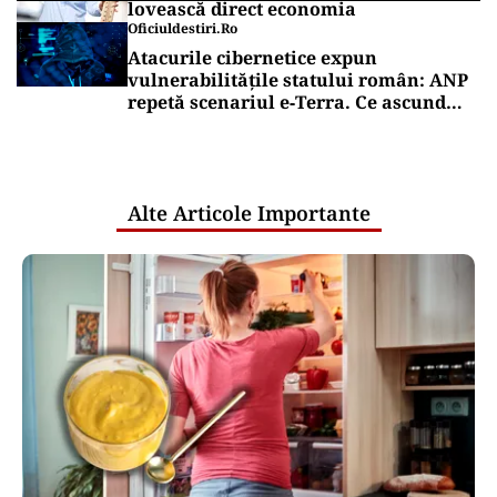
lovească direct economia
Oficiuldestiri.ro
Atacurile cibernetice expun
vulnerabilitățile statului român: ANP
repetă scenariul e‑Terra. Ce ascund
comunicările oficiale și cine răspunde
pentru mentenanța IT a instituțiilor
publice
Alte Articole Importante