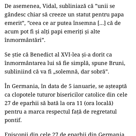
De asemenea, Vidal, subliniază că ”unii se
gândesc chiar să creeze un statut pentru papa
emerit”, ”ceea ce ar putea însemna […] că de
acum pot fi și alți papi emeriți și alte
înmormântări”.
Se știe că Benedict al XVI-lea și-a dorit ca
înmormântarea lui să fie simplă, spune Bruni,
subliniind că va fi „solemnă, dar sobră”.
În Germania, în data de 5 ianuarie, se așteaptă
ca clopotele tuturor bisericilor catolice din cele
27 de eparhii să bată la ora 11 (ora locală)
pentru a marca respectul față de regretatul
pontif.
Episcopii din cele 27 de eparhii din Germania