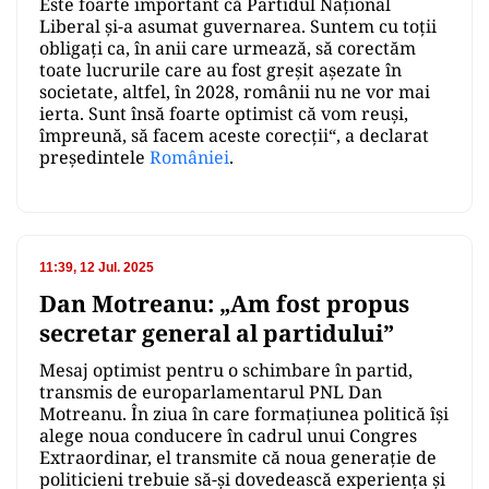
Este foarte important că Partidul Național
Liberal și-a asumat guvernarea. Suntem cu toții
obligați ca, în anii care urmează, să corectăm
toate lucrurile care au fost greșit așezate în
societate, altfel, în 2028, românii nu ne vor mai
ierta. Sunt însă foarte optimist că vom reuși,
împreună, să facem aceste corecții“, a declarat
preşedintele
României
.
11:39, 12 Jul. 2025
Dan Motreanu: „Am fost propus
secretar general al partidului”
Mesaj optimist pentru o schimbare în partid,
transmis de europarlamentarul PNL Dan
Motreanu. În ziua în care formațiunea politică își
alege noua conducere în cadrul unui Congres
Extraordinar, el transmite că noua generație de
politicieni trebuie să-și dovedească experiența și