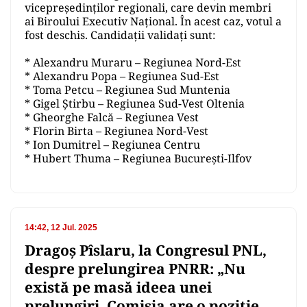
vicepreședinților regionali, care devin membri
ai Biroului Executiv Național. În acest caz, votul a
fost deschis. Candidații validați sunt:
* Alexandru Muraru – Regiunea Nord-Est
* Alexandru Popa – Regiunea Sud-Est
* Toma Petcu – Regiunea Sud Muntenia
* Gigel Știrbu – Regiunea Sud-Vest Oltenia
* Gheorghe Falcă – Regiunea Vest
* Florin Birta – Regiunea Nord-Vest
* Ion Dumitrel – Regiunea Centru
* Hubert Thuma – Regiunea București-Ilfov
14:42, 12 Jul. 2025
Dragoş Pîslaru, la Congresul PNL,
despre prelungirea PNRR: „Nu
există pe masă ideea unei
prelungiri. Comisia are o poziție