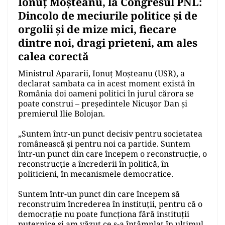
Ionuţ Moşteanu, la Congresul PNL:
Dincolo de meciurile politice și de
orgolii și de mize mici, fiecare
dintre noi, dragi prieteni, am ales
calea corectă
Ministrul Apararii, Ionuţ Moşteanu (USR), a
declarat sambata ca in acest moment există în
România doi oameni politici în jurul cărora se
poate construi – preşedintele Nicuşor Dan și
premierul Ilie Bolojan.
„Suntem într-un punct decisiv pentru societatea
românească și pentru noi ca partide. Suntem
într-un punct din care începem o reconstrucție, o
reconstrucție a încrederii în politică, în
politicieni, în mecanismele democratice.
Suntem într-un punct din care începem să
reconstruim încrederea în instituții, pentru că o
democrație nu poate funcționa fără instituţii
puternice și am văzut ce s-a întâmplat în ultimul