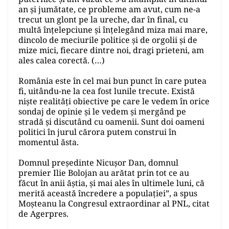
an şi jumătate, ce probleme am avut, cum ne-a
trecut un glont pe la ureche, dar în final, cu
multă înţelepciune și înțelegând miza mai mare,
dincolo de meciurile politice și de orgolii și de
mize mici, fiecare dintre noi, dragi prieteni, am
ales calea corectă. (…)
România este în cel mai bun punct în care putea
fi, uitându-ne la cea fost lunile trecute. Există
nişte realități obiective pe care le vedem în orice
sondaj de opinie și le vedem şi mergând pe
stradă și discutând cu oamenii. Sunt doi oameni
politici în jurul cărora putem construi în
momentul ăsta.
Domnul preşedinte Nicuşor Dan, domnul
premier Ilie Bolojan au arătat prin tot ce au
făcut în anii ăştia, și mai ales în ultimele luni, că
merită această încredere a populaţiei”, a spus
Moşteanu la Congresul extraordinar al PNL, citat
de Agerpres.