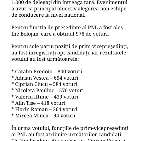
1.000 de delegați din întreaga țară. Evenimentul
a avut ca principal obiectiv alegerea noii echipe
de conducere la nivel național.
Pentru funcția de președinte al PNL a fost ales
Ilie Bolojan, care a obținut 976 de voturi.
Pentru cele patru poziții de prim-vicepreședinți,
au fost înregistrați opt candidați, iar rezultatele
votului au fost următoarele:
* Cătălin Predoiu – 800 voturi
* Adrian Veștea – 694 voturi
* Ciprian Ciucu – 584 voturi
* Nicoleta Pauliuc – 570 voturi
* Valeriu Iftime – 439 voturi
* Alin Tișe – 418 voturi
* Florin Roman – 364 voturi
* Mircea Minea – 94 voturi
În urma votului, funcțiile de prim-vicepreședinți
ai PNL au fost atribuite următorilor candidați:
Cătălin Predoiu, Adrian Veștea, Ciprian Ciucu și