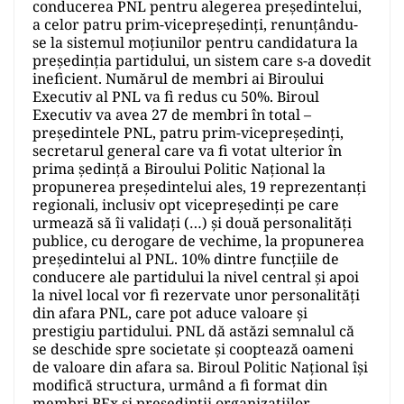
conducerea PNL pentru alegerea președintelui,
a celor patru prim-vicepreședinți, renunțându-
se la sistemul moțiunilor pentru candidatura la
președinția partidului, un sistem care s-a dovedit
ineficient. Numărul de membri ai Biroului
Executiv al PNL va fi redus cu 50%. Biroul
Executiv va avea 27 de membri în total –
președintele PNL, patru prim-vicepreședinți,
secretarul general care va fi votat ulterior în
prima ședință a Biroului Politic Național la
propunerea președintelui ales, 19 reprezentanți
regionali, inclusiv opt vicepreședinți pe care
urmează să îi validați (…) și două personalități
publice, cu derogare de vechime, la propunerea
președintelui al PNL. 10% dintre funcțiile de
conducere ale partidului la nivel central și apoi
la nivel local vor fi rezervate unor personalități
din afara PNL, care pot aduce valoare și
prestigiu partidului. PNL dă astăzi semnalul că
se deschide spre societate și cooptează oameni
de valoare din afara sa. Biroul Politic Național își
modifică structura, urmând a fi format din
membri BEx și președinții organizațiilor