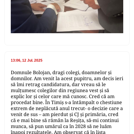
13:06, 12 Jul. 2025
Domnule Bolojan, dragi colegi, doamnelor și
domnilor. Am venit la acest pupitru, am decis ieri
să îmi retrag candidatura, dar vreau să le
mulțumesc colegilor din regiunea vest și să
explic lor și celor care mă cunosc. Cred că am
procedat bine. În Timiș s-a întâmpalt o chestiune
extrem de neplăcută anul trecut- o decizie care a
venit de sus – am pierdut și CJ și primăria, cred
că e mai bine să rămân la Reșița, să-mi continui
munca, să pun umărul ca în 2028 să ne luăm
înapoi rezultatele. Am observat că în lista