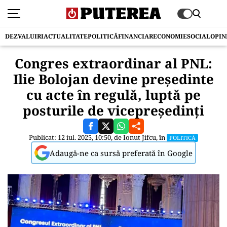
DEZVALUIRI
ACTUALITATE
POLITICĂ
FINANCIAR
ECONOMIE
SOCIAL
OPIN
Congres extraordinar al PNL:
Ilie Bolojan devine preşedinte
cu acte în regulă, luptă pe
posturile de vicepreşedinţi
Publicat: 12 iul. 2025, 10:50, de
Ionut Jifcu
, în
POLITICĂ
Adaugă-ne ca sursă preferată în Google