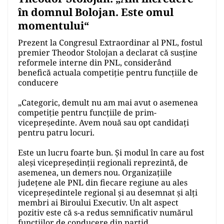
în domnul Bolojan. Este omul
momentului“
Prezent la Congresul Extraordinar al PNL, fostul
premier Theodor Stolojan a declarat că susține
reformele interne din PNL, considerând
benefică actuala competiție pentru funcțiile de
conducere
„Categoric, demult nu am mai avut o asemenea
competiție pentru funcțiile de prim-
vicepreședinte. Avem nouă sau opt candidați
pentru patru locuri.
Este un lucru foarte bun. Și modul în care au fost
aleși vicepreședinții regionali reprezintă, de
asemenea, un demers nou. Organizațiile
județene ale PNL din fiecare regiune au ales
vicepreședintele regional și au desemnat și alți
membri ai Biroului Executiv. Un alt aspect
pozitiv este că s-a redus semnificativ numărul
funcțiilor de conducere din partid.