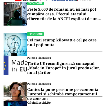
ECONOMIE
Peste 5.000 de români nu își mai pot
cumpăra casa. Efectul atacului
cibernetic de la ANCPI explicat de un
broker
ECONOMIE
Cel mai scump kilowatt e cel pe care
nu-l poți muta
Puterea Financiara
Țările UE reconfigurează conceptul
„Made in Europe” în jurul produselor,
nu al țărilor
Puterea Financiara
Canicula pune presiune pe economia
Europei și schimbă comportamentul
de consum
Oficiuldestiri.ro