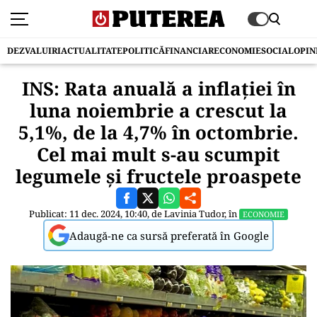
DEZVALUIRI
ACTUALITATE
POLITICĂ
FINANCIAR
ECONOMIE
SOCIAL
OPIN
INS: Rata anuală a inflaţiei în
luna noiembrie a crescut la
5,1%, de la 4,7% în octombrie.
Cel mai mult s-au scumpit
legumele și fructele proaspete
Publicat: 11 dec. 2024, 10:40, de
Lavinia Tudor
, în
ECONOMIE
Adaugă-ne ca sursă preferată în Google