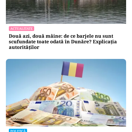
ACTUALITATE
Două azi, două mâine: de ce barjele nu sunt
scufundate toate odată în Dunăre? Explicația
autorităților
POLITICĂ