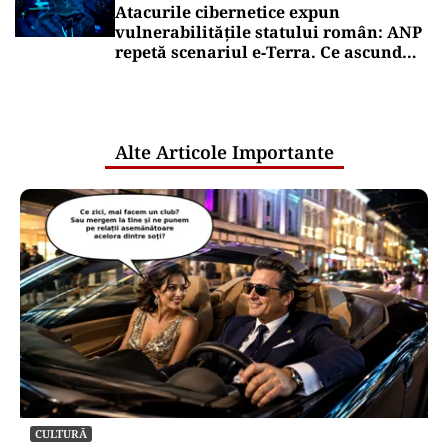
Atacurile cibernetice expun
vulnerabilitățile statului român: ANP
repetă scenariul e‑Terra. Ce ascund
comunicările oficiale și cine răspunde
pentru mentenanța IT a instituțiilor
publice
Alte Articole Importante
CULTURĂ