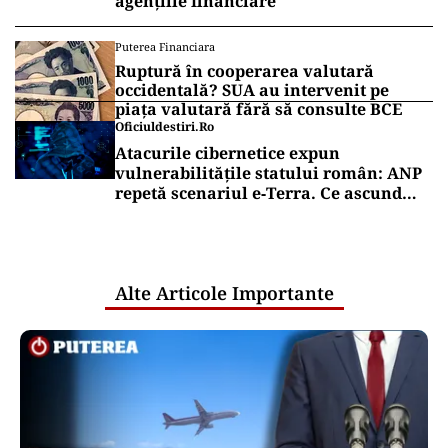
agențiile financiare
Puterea Financiara
Ruptură în cooperarea valutară
occidentală? SUA au intervenit pe
piața valutară fără să consulte BCE
Oficiuldestiri.ro
Atacurile cibernetice expun
vulnerabilitățile statului român: ANP
repetă scenariul e‑Terra. Ce ascund
comunicările oficiale și cine răspunde
pentru mentenanța IT a instituțiilor
publice
Alte Articole Importante