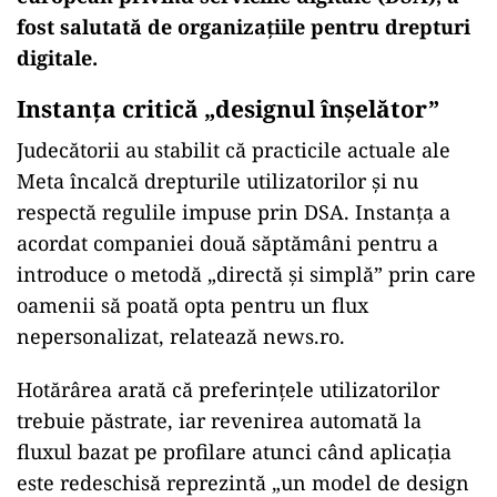
fost salutat
ă de organizațiile pentru drepturi
digitale.
Instanța critică
„designul
în
șelător”
Judecătorii au stabilit că practicile actuale ale
Meta
încalc
ă drepturile utilizatorilor și nu
respectă regulile impuse prin DSA. Instanța a
acordat companiei două săptăm
âni pentru a
introduce o metod
ă
„direct
ă și simplă” prin care
oamenii să poată opta pentru un flux
nepersonalizat, relatează news.ro.
Hotăr
ârea arat
ă că preferințele utilizatorilor
trebuie păstrate, iar revenirea automată la
fluxul bazat pe profilare atunci c
ând aplica
ția
este redeschisă reprezintă
„un model de design