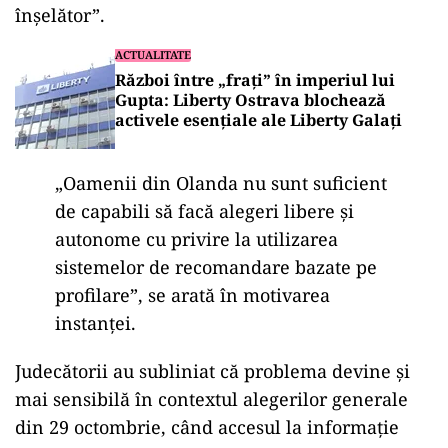
în
șelător”.
ACTUALITATE
Război între „frați” în imperiul lui
Gupta: Liberty Ostrava blochează
activele esențiale ale Liberty Galați
„Oamenii din Olanda nu sunt suficient
de capabili să facă alegeri libere și
autonome cu privire la utilizarea
sistemelor de recomandare bazate pe
profilare”, se arată
în motivarea
instan
ței.
Judecătorii au subliniat că problema devine și
mai sensibilă
în contextul alegerilor generale
din 29 octombrie, când accesul la informa
ție