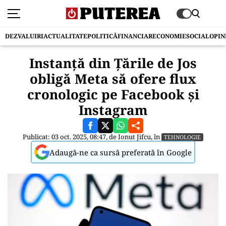
DEZVALUIRI
ACTUALITATE
POLITICĂ
FINANCIAR
ECONOMIE
SOCIAL
OPIN
Instanță din Ţările de Jos
obligă Meta să ofere flux
cronologic pe Facebook și
Instagram
Publicat: 03 oct. 2025, 08:47, de
Ionut Jifcu
, în
TEHNOLOGIE
Adaugă-ne ca sursă preferată în Google