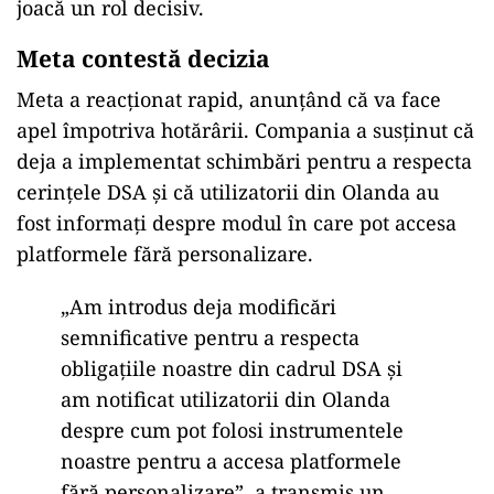
joacă un rol decisiv.
Meta contestă decizia
Meta a reacționat rapid, anunț
ând c
ă va face
apel
împotriva hot
ăr
ârii. Compania a sus
ținut că
deja a implementat schimbări pentru a respecta
cerințele DSA și că utilizatorii din Olanda au
fost informați despre modul
în care pot accesa
platformele f
ără personalizare.
„Am introdus deja modificări
semnificative pentru a respecta
obligațiile noastre din cadrul DSA și
am notificat utilizatorii din Olanda
despre cum pot folosi instrumentele
noastre pentru a accesa platformele
fără personalizare”, a transmis un