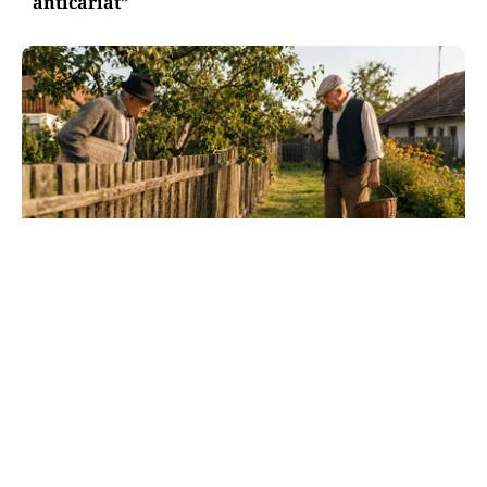
anticariat”
SOCIAL
Dileme de curte: la câți metri de gardul
vecinului poți planta pomi
TOS
Politica Cookies
Protecția Datelor Personale
Despre Noi
Publicitate
Echipa