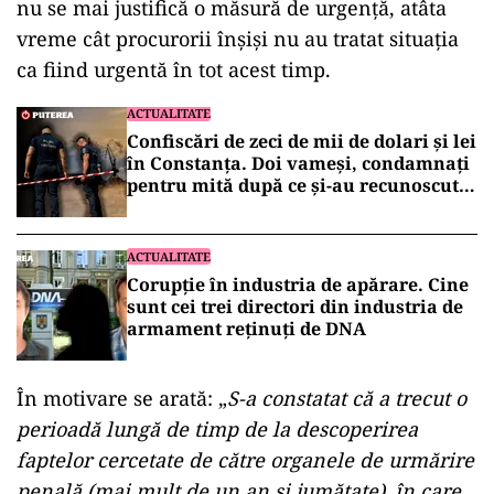
nu se mai justifică o măsură de urgență, atâta
vreme cât procurorii înșiși nu au tratat situația
ca fiind urgentă în tot acest timp.
ACTUALITATE
Confiscări de zeci de mii de dolari și lei
în Constanța. Doi vameși, condamnați
pentru mită după ce și-au recunoscut
faptele în fața DNA
ACTUALITATE
Corupție în industria de apărare. Cine
sunt cei trei directori din industria de
armament reținuți de DNA
În motivare se arată: „
S-a constatat că a trecut o
perioadă lungă de timp de la descoperirea
faptelor cercetate de către organele de urmărire
penală (mai mult de un an şi jumătate), în care