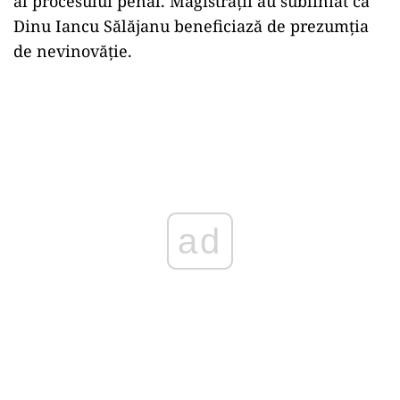
al procesului penal. Magistrații au subliniat că
Dinu Iancu Sălăjanu beneficiază de prezumția
de nevinovăție.
ad