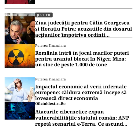
JUSTITIE
Ziua judecății pentru Călin Georgescu
și Horațiu Potra: acuzațiile din dosarul
acțiunilor împotriva ordinii
constituționale, pe masa judecătorilor
Puterea Financiara
de la Înalta Curte
România intră în jocul marilor puteri
pentru uraniul blocat în Niger. Miza:
un stoc de peste 1.000 de tone
Puterea Financiara
Impactul economic al verii infernale
europene: căldura extremă începe să
lovească direct economia
Oficiuldestiri.ro
Atacurile cibernetice expun
vulnerabilitățile statului român: ANP
repetă scenariul e‑Terra. Ce ascund
comunicările oficiale și cine răspunde
pentru mentenanța IT a instituțiilor