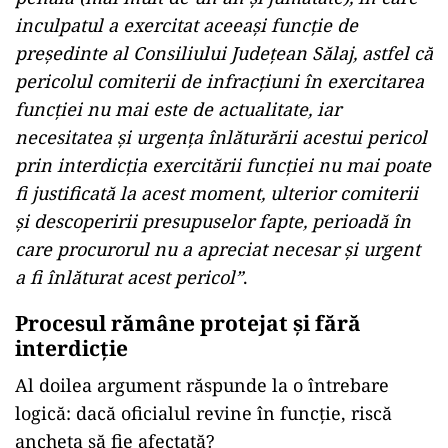
inculpatul a exercitat aceeaşi funcţie de
preşedinte al Consiliului Judeţean Sălaj, astfel că
pericolul comiterii de infracţiuni în exercitarea
funcţiei nu mai este de actualitate, iar
necesitatea şi urgenţa înlăturării acestui pericol
prin interdicţia exercitării funcţiei nu mai poate
fi justificată la acest moment, ulterior comiterii
şi descoperirii presupuselor fapte, perioadă în
care procurorul nu a apreciat necesar şi urgent
a fi înlăturat acest pericol”
.
Procesul rămâne protejat și fără
interdicție
Al doilea argument răspunde la o întrebare
logică: dacă oficialul revine în funcție, riscă
ancheta să fie afectată?