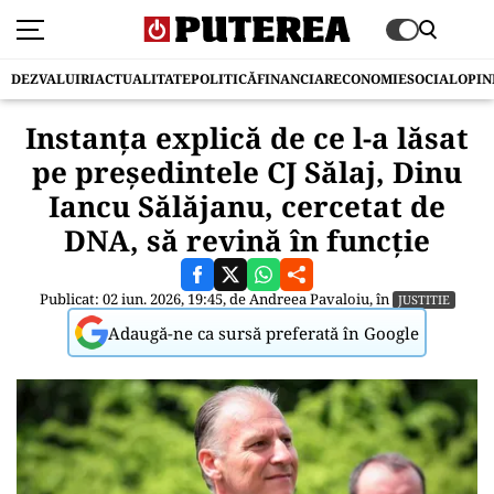
DEZVALUIRI
ACTUALITATE
POLITICĂ
FINANCIAR
ECONOMIE
SOCIAL
OPIN
Instanța explică de ce l-a lăsat
pe președintele CJ Sălaj, Dinu
Iancu Sălăjanu, cercetat de
DNA, să revină în funcție
Publicat: 02 iun. 2026, 19:45, de
Andreea Pavaloiu
, în
JUSTITIE
Adaugă-ne ca sursă preferată în Google