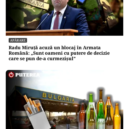
APĂRARE
Radu Miruță acuză un blocaj în Armata
Română: „Sunt oameni cu putere de decizie
care se pun de-a curmezișul”