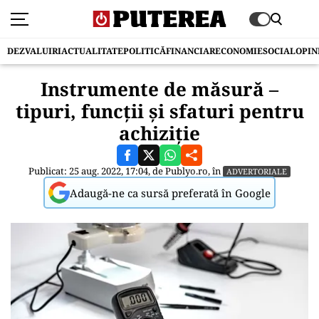
DEZVALUIRI
ACTUALITATE
POLITICĂ
FINANCIAR
ECONOMIE
SOCIAL
OPIN
Instrumente de măsură –
tipuri, funcții și sfaturi pentru
achiziție
Publicat: 25 aug. 2022, 17:04, de
Publyo.ro
, în
ADVERTORIALE
Adaugă-ne ca sursă preferată în Google