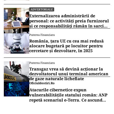
ADVERTORIALE
Externalizarea administrării de
personal: ce activități preia furnizorul
și ce responsabilități rămân în sarcina
companiei
Puterea Financiara
România, țara UE cu cea mai redusă
alocare bugetară pe locuitor pentru
cercetare și dezvoltare, în 2025
Puterea Financiara
Transgaz vrea să devină acționar la
dezvoltatorul unui terminal american
de gaze naturale lichefiate
Oficiuldestiri.ro
Atacurile cibernetice expun
vulnerabilitățile statului român: ANP
repetă scenariul e‑Terra. Ce ascund
comunicările oficiale și cine răspunde
pentru mentenanța IT a instituțiilor