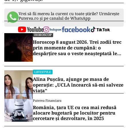
Vrei să fii mereu la curent cu toate știrile? Urmărește
Puterea.ro și pe canalul de WhatsApp
HOROSCOP
Horoscop 8 august 2026. Trei zodii trec
prin momente de cumpănă: o
despărțire sau o veste neașteptată le
schimbă planurile
LIFESTYLE
Alina Pușcău, ajunge pe masa de
operație: „UCLA încearcă să-mi salveze
viața”
Puterea Financiara
România, țara UE cu cea mai redusă
alocare bugetară pe locuitor pentru
cercetare și dezvoltare, în 2025