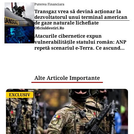
Puterea Financiara
Transgaz vrea să devină acționar la
dezvoltatorul unui terminal american
de gaze naturale lichefiate
Oficiuldestiri.ro
Atacurile cibernetice expun
vulnerabilitățile statului român: ANP
repetă scenariul e‑Terra. Ce ascund
comunicările oficiale și cine răspunde
pentru mentenanța IT a instituțiilor
publice
Alte Articole Importante
EXCLUSIV
EXCLUSIV