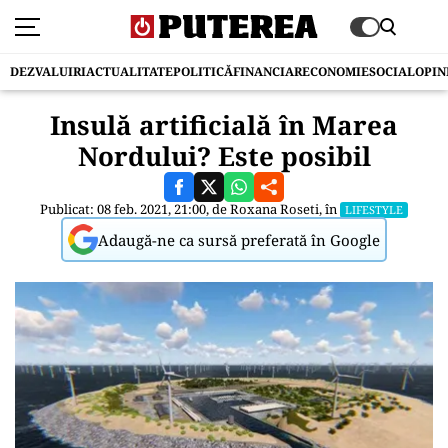
DEZVALUIRI
ACTUALITATE
POLITICĂ
FINANCIAR
ECONOMIE
SOCIAL
OPIN
Insulă artificială în Marea
Nordului? Este posibil
Publicat: 08 feb. 2021, 21:00, de
Roxana Roseti
, în
LIFESTYLE
Adaugă-ne ca sursă preferată în Google