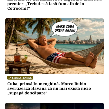
premier: „Trebuie să iasă fum alb de la
Cotroceni!”
INTERNAȚIONAL
Cuba, prinsă în menghină. Marco Rubio
avertizează Havana că nu mai există nicio
„supapă de scăpare”