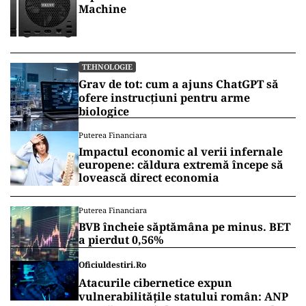
Machine
TEHNOLOGIE
Grav de tot: cum a ajuns ChatGPT să
ofere instrucțiuni pentru arme
biologice
Puterea Financiara
Impactul economic al verii infernale
europene: căldura extremă începe să
lovească direct economia
Puterea Financiara
BVB încheie săptămâna pe minus. BET
a pierdut 0,56%
Oficiuldestiri.ro
Atacurile cibernetice expun
vulnerabilitățile statului român: ANP