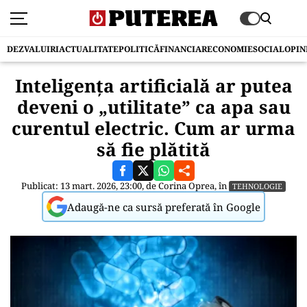
DEZVALUIRI
ACTUALITATE
POLITICĂ
FINANCIAR
ECONOMIE
SOCIAL
OPIN
Inteligența artificială ar putea
deveni o „utilitate” ca apa sau
curentul electric. Cum ar urma
să fie plătită
Publicat: 13 mart. 2026, 23:00, de
Corina Oprea
, în
TEHNOLOGIE
Adaugă-ne ca sursă preferată în Google