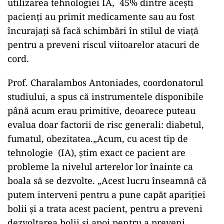
utilizarea tehnologiei IA, 45% dintre acești
pacienți au primit medicamente sau au fost
încurajați să facă schimbări în stilul de viață
pentru a preveni riscul viitoarelor atacuri de
cord.
Prof. Charalambos Antoniades, coordonatorul
studiului, a spus că instrumentele disponibile
până acum erau primitive, deoarece puteau
evalua doar factorii de risc generali: diabetul,
fumatul, obezitatea.„Acum, cu acest tip de
tehnologie (IA), știm exact ce pacient are
probleme la nivelul arterelor lor înainte ca
boala să se dezvolte. „Acest lucru înseamnă că
putem interveni pentru a pune capăt apariției
bolii și a trata acest pacient, pentru a preveni
dezvoltarea bolii și apoi pentru a preveni