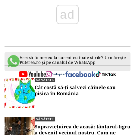
ad
Vrei să fii mereu la curent cu toate știrile? Urmărește
Puterea.ro și pe canalul de WhatsApp
SĂNĂTATE
Cât costă să-ți salvezi câinele sau
pisica în România
SĂNĂTATE
Supraviețuirea de acasă: țânțarul-tigru
a devenit vecinul nostru. Cum ne