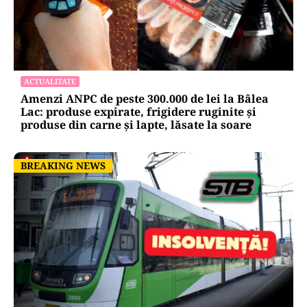
ACTUALITATE
Amenzi ANPC de peste 300.000 de lei la Bâlea
Lac: produse expirate, frigidere ruginite și
produse din carne și lapte, lăsate la soare
BREAKING NEWS
BREAKING NEWS