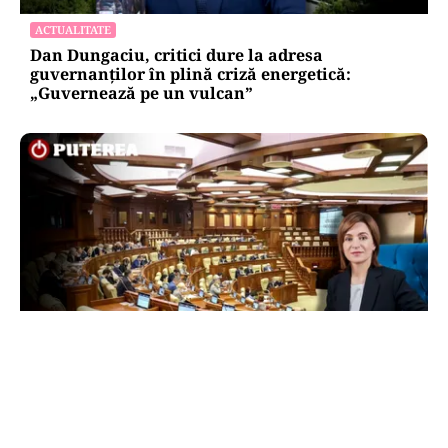
ACTUALITATE
Dan Dungaciu, critici dure la adresa
guvernanților în plină criză energetică:
„Guvernează pe un vulcan”
POLITICĂ
Maia Sandu, acuzații pentru cei care vor să o
suspende din funcție. Președinta spune că
inițiativa e coordonată de Rusia