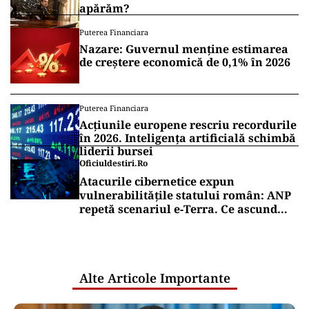
apărăm?
Puterea Financiara
Nazare: Guvernul menține estimarea
de creștere economică de 0,1% în 2026
Puterea Financiara
Acțiunile europene rescriu recordurile
în 2026. Inteligența artificială schimbă
liderii bursei
Oficiuldestiri.ro
Atacurile cibernetice expun
vulnerabilitățile statului român: ANP
repetă scenariul e‑Terra. Ce ascund
comunicările oficiale și cine răspunde
pentru mentenanța IT a instituțiilor
publice
Alte Articole Importante