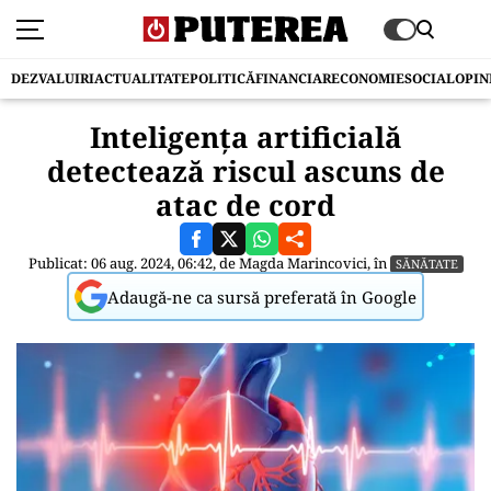
DEZVALUIRI
ACTUALITATE
POLITICĂ
FINANCIAR
ECONOMIE
SOCIAL
OPIN
Inteligența artificială
detectează riscul ascuns de
atac de cord
Publicat: 06 aug. 2024, 06:42, de
Magda Marincovici
, în
SĂNĂTATE
Adaugă-ne ca sursă preferată în Google