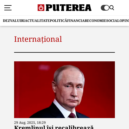
DEZVALUIRI
ACTUALITATE
POLITICĂ
FINANCIAR
ECONOMIE
SOCIAL
OPIN
Internațional
29 Aug. 2025, 18:29
Kremlinul își recalibrează