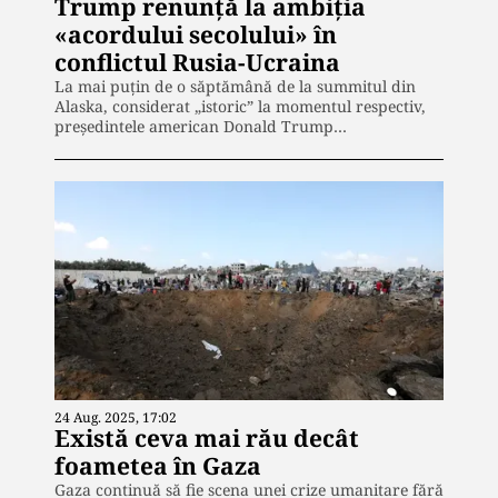
Trump renunță la ambiția
«acordului secolului» în
conflictul Rusia-Ucraina
La mai puțin de o săptămână de la summitul din
Alaska, considerat „istoric” la momentul respectiv,
președintele american Donald Trump…
24 Aug. 2025, 17:02
Există ceva mai rău decât
foametea în Gaza
Gaza continuă să fie scena unei crize umanitare fără