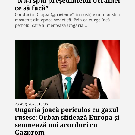
”Nu-i spui președintelui Ucrainei
ce să facă”
Conducta Drujba („prietenie”, în rusă) e un monstru
moștenit din epoca sovietică. Prin ea curge încă
petrolul care alimentează Ungaria…
25 Aug. 2025, 13:36
Ungaria joacă periculos cu gazul
rusesc: Orban sfidează Europa și
semnează noi acorduri cu
Gazprom