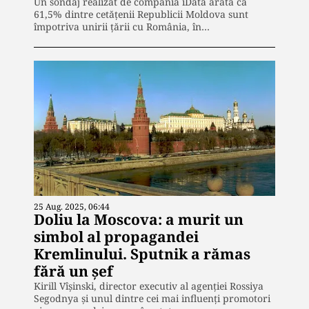
Un sondaj realizat de compania iData arată că
61,5% dintre cetățenii Republicii Moldova sunt
împotriva unirii țării cu România, în…
25 Aug. 2025, 06:44
Doliu la Moscova: a murit un
simbol al propagandei
Kremlinului. Sputnik a rămas
fără un șef
Kirill Vîșinski, director executiv al agenției Rossiya
Segodnya și unul dintre cei mai influenți promotori