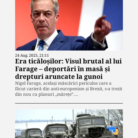
24 Aug. 2025, 21:11
Era ticăloșilor: Visul brutal al lui
Farage – deportări în masă și
drepturi aruncate la gunoi
Nigel Farage, același măscărici periculos care a
făcut carieră din anti-europenism și Brexit, s-a trezit
din nou cu planuri „mărețe”.…