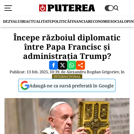
DEZVALUIRI
ACTUALITATE
POLITICĂ
FINANCIAR
ECONOMIE
SOCIAL
OPIN
Începe războiul diplomatic
între Papa Francisc și
administrația Trump?
Publicat: 13 feb. 2025, 10:39, de
Alexandru Bogdan Grigoriev
, în
INTERNAȚIONAL
Adaugă-ne ca sursă preferată în Google