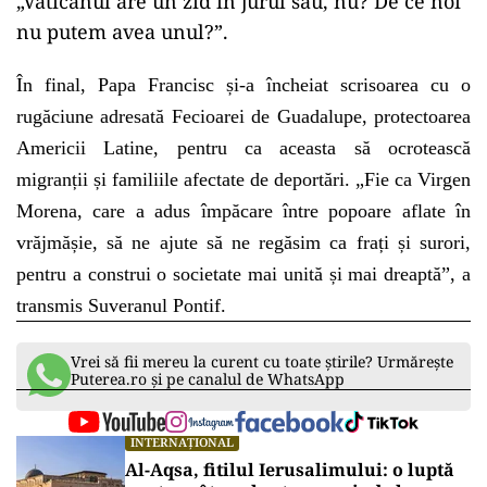
„Vaticanul are un zid în jurul său, nu? De ce noi
nu putem avea unul?”.
În final, Papa Francisc și-a încheiat scrisoarea cu o
rugăciune adresată Fecioarei de Guadalupe, protectoarea
Americii Latine, pentru ca aceasta să ocrotească
migranții și familiile afectate de deportări. „Fie ca Virgen
Morena, care a adus împăcare între popoare aflate în
vrăjmășie, să ne ajute să ne regăsim ca frați și surori,
pentru a construi o societate mai unită și mai dreaptă”, a
transmis Suveranul Pontif.
Vrei să fii mereu la curent cu toate știrile? Urmărește
Puterea.ro și pe canalul de WhatsApp
INTERNAȚIONAL
Al-Aqsa, fitilul Ierusalimului: o luptă