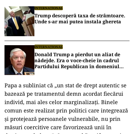
INTERNAȚIONAL
Trump descoperă taxa de strâmtoare.
Unde s-ar mai putea instala ghereta
INTERNAȚIONAL
Donald Trump a pierdut un aliat de
nădejde. Era o voce-cheie în cadrul
Partidului Republican în domeniul
apărării și al afacerilor internaționale
Papa a subliniat că „un stat de drept autentic se
bazează pe tratamentul demn acordat fiecărui
individ, mai ales celor marginalizați. Binele
comun este realizat prin politici care integrează
și protejează persoanele vulnerabile, nu prin
măsuri coercitive care favorizează unii în