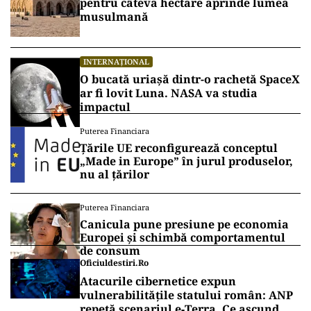
pentru câteva hectare aprinde lumea
musulmană
INTERNAȚIONAL
O bucată uriașă dintr-o rachetă SpaceX
ar fi lovit Luna. NASA va studia
impactul
Puterea Financiara
Țările UE reconfigurează conceptul
„Made in Europe” în jurul produselor,
nu al țărilor
Puterea Financiara
Canicula pune presiune pe economia
Europei și schimbă comportamentul
de consum
Oficiuldestiri.ro
Atacurile cibernetice expun
vulnerabilitățile statului român: ANP
repetă scenariul e‑Terra. Ce ascund