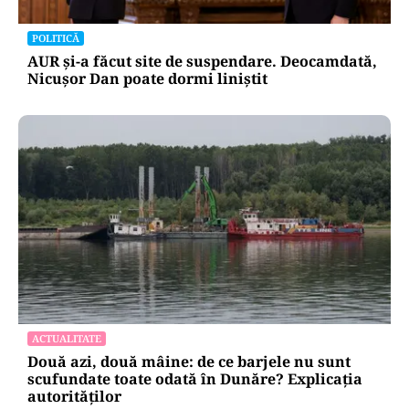
POLITICĂ
AUR și-a făcut site de suspendare. Deocamdată,
Nicușor Dan poate dormi liniștit
ACTUALITATE
Două azi, două mâine: de ce barjele nu sunt
scufundate toate odată în Dunăre? Explicația
autorităților