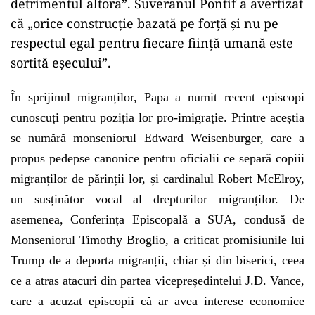
detrimentul altora”. Suveranul Pontif a avertizat
că „orice construcție bazată pe forță și nu pe
respectul egal pentru fiecare ființă umană este
sortită eșecului”.
În sprijinul migranților, Papa a numit recent episcopi
cunoscuți pentru poziția lor pro-imigrație. Printre aceștia
se numără monseniorul Edward Weisenburger, care a
propus pedepse canonice pentru oficialii ce separă copiii
migranților de părinții lor, și cardinalul Robert McElroy,
un susținător vocal al drepturilor migranților. De
asemenea, Conferința Episcopală a SUA, condusă de
Monseniorul Timothy Broglio, a criticat promisiunile lui
Trump de a deporta migranții, chiar și din biserici, ceea
ce a atras atacuri din partea vicepreședintelui J.D. Vance,
care a acuzat episcopii că ar avea interese economice