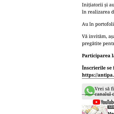
Inițiatorii și 
în realizarea 
Au în portofol
Vă invităm, așa
pregătite pent
Participarea l
Înscrierile s
https://antipa
Vrei să f
canalul
SĂ
Mes