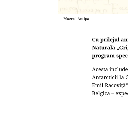
Muzeul Antipa
Cu prilejul an
Naturală „Grig
program speci
Acesta include
Antarcticii la
Emil Racoviță”
Belgica – expe