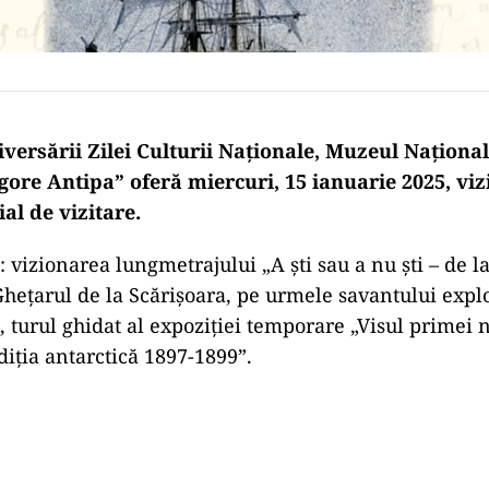
iversării Zilei Culturii Naționale, Muzeul Național
ore Antipa” oferă miercuri, 15 ianuarie 2025, viz
al de vizitare.
: vizionarea lungmetrajului „A ști sau a nu ști – de 
 Ghețarul de la Scărișoara, pe urmele savantului exp
, turul ghidat al expoziției temporare „Visul primei n
diția antarctică 1897-1899”.
Play