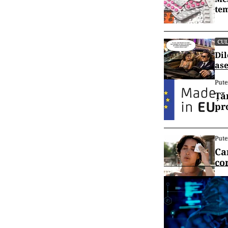
tem
CU
Dil
ase
Pute
Ță
pr
Pute
Ca
co