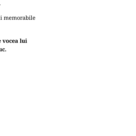
.
ini memorabile
 vocea lui
uc.