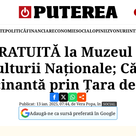
TE
POLITICĂ
FINANCIAR
ECONOMIE
SOCIAL
OPINII
ZVONURI
IN
GRATUITĂ la Muzeul 
lturii Naționale; C
cinantă prin Țara de
Publicat: 13 ian. 2025, 07:44, de
Vera Popa
, în
SOCIAL
Adaugă-ne ca sursă preferată în Google