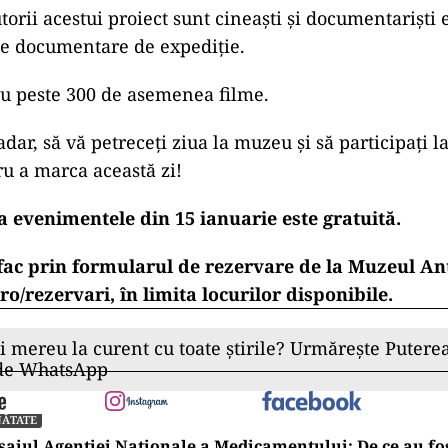
autorii acestui proiect sunt cineaști și documentarișt
de documentare de expediție.
iu peste 300 de asemenea filme.
dar, să vă petreceți ziua la muzeu și să participați la 
ru a marca această zi!
a evenimentele din 15 ianuarie este gratuită.
e fac prin formularul de rezervare de la Muzeul An
.ro/rezervari, în limita locurilor disponibile.
ii mereu la curent cu toate știrile? Urmărește Puterea
 de WhatsApp
NĂTATE
ajul Agenției Naționale a Medicamentului: De ce au fos