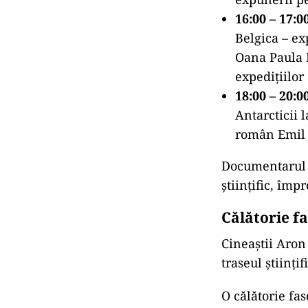
16:00 – 17:0
Belgica – ex
Oana Paula P
expedițiilor
18:00 – 20:0
Antarcticii 
român Emil 
Documentarul v
științific, împ
Călătorie f
Cineaștii Aron 
traseul științi
O călătorie fa