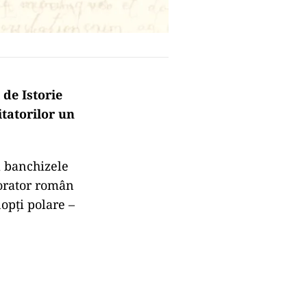
 de Istorie
itatorilor un
la banchizele
lorator român
opți polare –