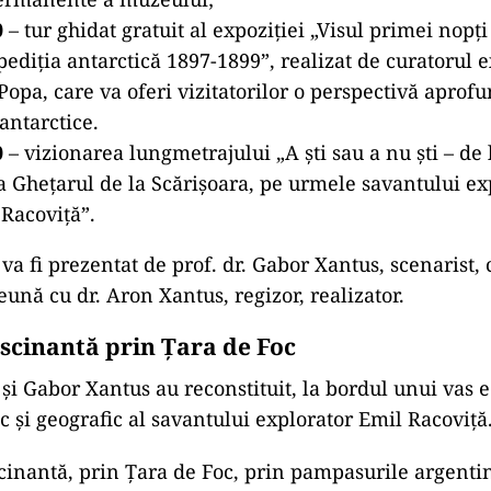
0
– tur ghidat gratuit al expoziției „Visul primei nopți
pediția antarctică 1897-1899”, realizat de curatorul ex
opa, care va oferi vizitatorilor o perspectivă aprof
 antarctice.
0
– vizionarea lungmetrajului „A ști sau a nu ști – de
la Ghețarul de la Scărișoara, pe urmele savantului ex
Racoviță”.
a fi prezentat de prof. dr. Gabor Xantus, scenarist,
reună cu dr. Aron Xantus, regizor, realizator.
ascinantă prin Țara de Foc
și Gabor Xantus au reconstituit, la bordul unui vas e
fic și geografic al savantului explorator Emil Racoviță
scinantă, prin Țara de Foc, prin pampasurile argenti