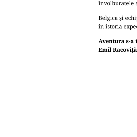
învolburatele 
Belgica și ech
în istoria expe
Aventura s-a 
Emil Racoviță