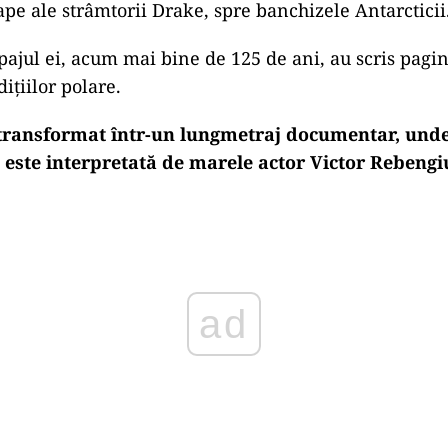
ape ale strâmtorii Drake, spre banchizele Antarcticii
ipajul ei, acum mai bine de 125 de ani, au scris pag
dițiilor polare.
transformat într-un lungmetraj documentar, unde
 este interpretată de marele actor Victor Rebengi
ad