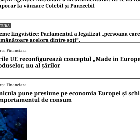
porar la vânzare Colebil și Panzcebil
LTURĂ
eme lingvistice: Parlamentul a legalizat „persoana care 
mănătoare acelora dintre soți”.
rea Financiara
rile UE reconfigurează conceptul „Made in Europe
oduselor, nu al țărilor
rea Financiara
nicula pune presiune pe economia Europei și sc
mportamentul de consum