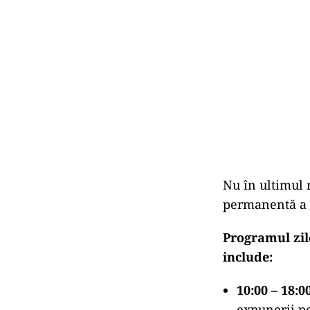
Nu în ultimul 
permanentă a mu
Programul zil
include:
10:00 – 18:0
expunerii p