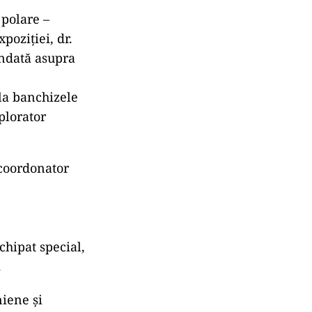
 polare –
poziției, dr.
undată asupra
 la banchizele
plorator
 coordonator
chipat special,
.
niene și