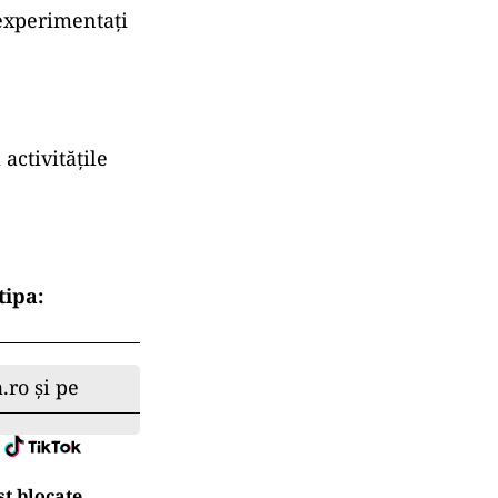
i experimentați
activitățile
tipa:
.ro și pe
t blocate