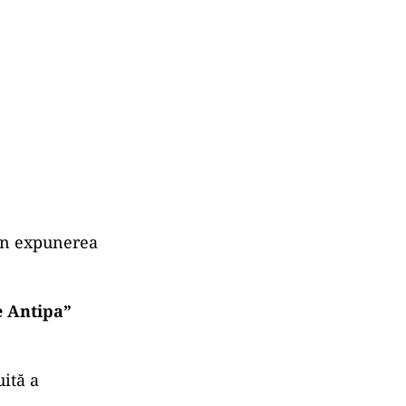
 în expunerea
e Antipa”
uită a