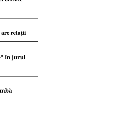
are relații
” în jurul
himbă