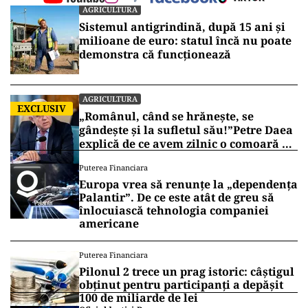
AGRICULTURA
Sistemul antigrindină, după 15 ani și
milioane de euro: statul încă nu poate
demonstra că funcționează
AGRICULTURA
EXCLUSIV
„Românul, când se hrănește, se
gândește și la sufletul său!”Petre Daea
explică de ce avem zilnic o comoară pe
mesele noastre
Puterea Financiara
Europa vrea să renunțe la „dependența
Palantir”. De ce este atât de greu să
înlocuiască tehnologia companiei
americane
Puterea Financiara
Pilonul 2 trece un prag istoric: câștigul
obținut pentru participanți a depășit
100 de miliarde de lei