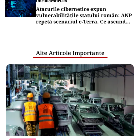
Oficiuldestiri.ro
Atacurile cibernetice expun
vulnerabilitățile statului român: ANP
repetă scenariul e‑Terra. Ce ascund
comunicările oficiale și cine răspunde
pentru mentenanța IT a instituțiilor
publice
Alte Articole Importante