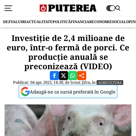
DEZVALUIRI
ACTUALITATE
POLITICĂ
FINANCIAR
ECONOMIE
SOCIAL
OPIN
Investiţie de 2,4 milioane de
euro, într-o fermă de porci. Ce
producţie anuală se
preconizează (VIDEO)
Publicat: 04 apr. 2025, 14:30, de
Ionut Jifcu
, în
AGRICULTURA
Adaugă-ne ca sursă preferată în Google