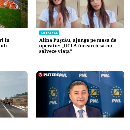
LIFESTYLE
i în
Alina Pușcău, ajunge pe masa de
 sub
operație: „UCLA încearcă să-mi
salveze viața”
POLITICĂ