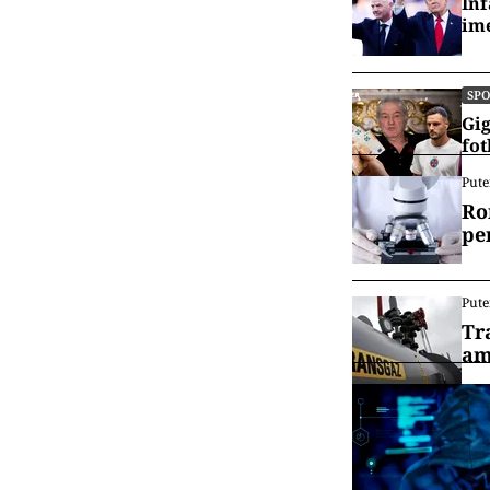
Inf
ime
SP
Gig
fot
Pute
Ro
pe
Pute
Tr
am