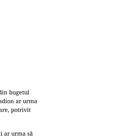
din bugetul
tadion ar urma
re, potrivit
ci ar urma să