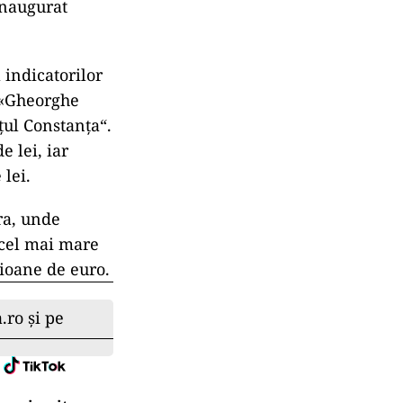
inaugurat
 indicatorilor
n «Gheorghe
țul Constanța“.
e lei, iar
 lei.
ra, unde
a cel mai mare
lioane de euro.
.ro și pe