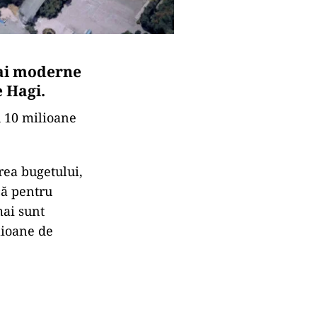
mai moderne
 Hagi.
u 10 milioane
rea bugetului,
că pentru
mai sunt
lioane de