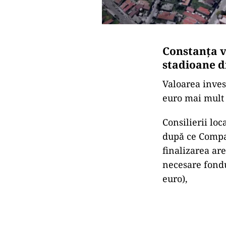
Constanța v
stadioane d
Valoarea inves
euro mai mult 
Consilierii lo
după ce Compan
finalizarea are
necesare fondu
euro),