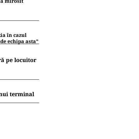
a mirosit
zia în cazul
 de echipa asta”
ă pe locuitor
nui terminal