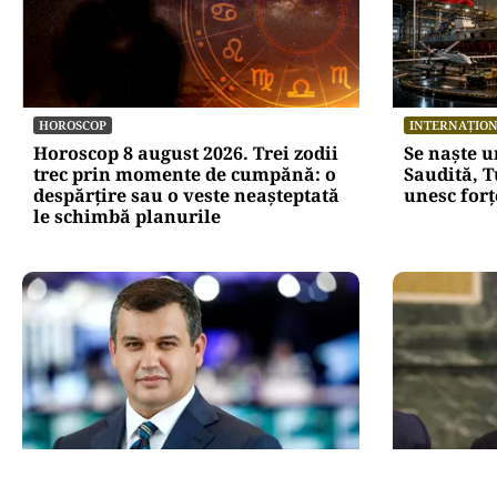
HOROSCOP
INTERNAȚIO
Horoscop 8 august 2026. Trei zodii
Se naște 
trec prin momente de cumpănă: o
Saudită, T
despărțire sau o veste neașteptată
unesc forț
le schimbă planurile
POLITICĂ
ACTUALITATE