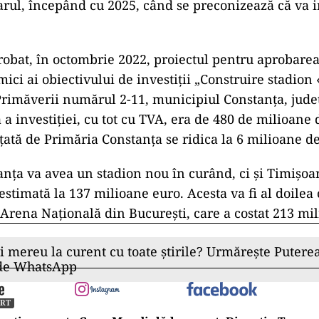
arul, începând cu 2025, când se preconizează că va 
obat, în octombrie 2022, proiectul pentru aprobarea
ici ai obiectivului de investiții „Construire stadio
Primăverii numărul 2-11, municipiul Constanța, jude
 a investiției, cu tot cu TVA, era de 480 de milioane d
țată de Primăria Constanța se ridica la 6 milioane de
nța va avea un stadion nou în curând, ci și Timișoa
 estimată la 137 milioane euro. Acesta va fi al doile
 Arena Națională din București, care a costat 213 mi
ii mereu la curent cu toate știrile? Urmărește Puterea
 de WhatsApp
ORT