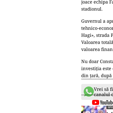
joace echipa F
stadionul.
Guvernul a apr
tehnico-econom
Hagi», strada 
Valoarea totală
valoarea finan
Nu doar Consta
investiția este
din țară, după
Vrei să f
canalul
SP