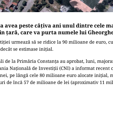
a avea peste câțiva ani unul dintre cele 
in țară, care va purta numele lui Gheorghe
tiției urmează să se ridice la 90 milioane de euro, c
decât se estimase inițial.
cali de la Primăria Constanța au aprobat, luni, majora
ia Națională de Investiții (CNI) a informat recent 
nei, pe lângă cele 80 milioane euro alocate inițial, 
ri de încă 57 de milioane de lei (aproximativ 11 mi
Play