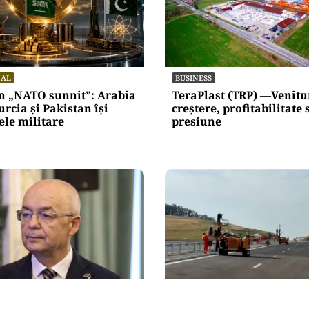
NAL
BUSINESS
un „NATO sunnit”: Arabia
TeraPlast (TRP) —Venitur
urcia și Pakistan își
creștere, profitabilitate
ele militare
presiune
ACTUALITATE