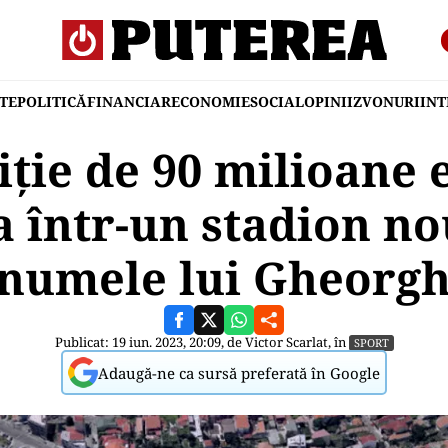
TE
POLITICĂ
FINANCIAR
ECONOMIE
SOCIAL
OPINII
ZVONURI
IN
iție de 90 milioane 
 într-un stadion no
 numele lui Gheorgh
Publicat: 19 iun. 2023, 20:09, de
Victor Scarlat
, în
SPORT
Adaugă-ne ca sursă preferată în Google