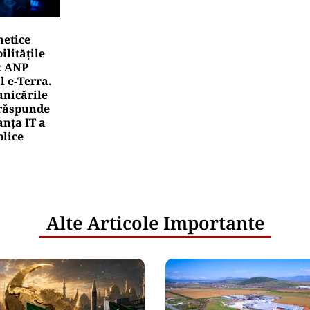
netice
litățile
: ANP
l e‑Terra.
nicările
e răspunde
nța IT a
blice
Alte Articole Importante