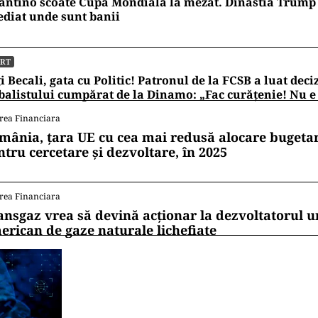
antino scoate Cupa Mondială la mezat. Dinastia Trump 
diat unde sunt banii
ORT
i Becali, gata cu Politic! Patronul de la FCSB a luat deci
balistului cumpărat de la Dinamo: „Fac curățenie! Nu e
rea Financiara
mânia, țara UE cu cea mai redusă alocare bugetar
ntru cercetare și dezvoltare, în 2025
rea Financiara
ansgaz vrea să devină acționar la dezvoltatorul u
erican de gaze naturale lichefiate