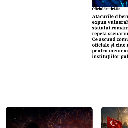
Oficiuldestiri.ro
Atacurile ciber
expun vulnerabi
statului român
repetă scenariu
Ce ascund comu
oficiale și cin
pentru mentena
instituțiilor pu