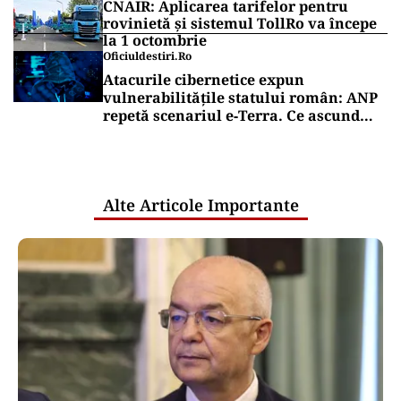
CNAIR: Aplicarea tarifelor pentru
rovinietă și sistemul TollRo va începe
la 1 octombrie
Oficiuldestiri.ro
Atacurile cibernetice expun
vulnerabilitățile statului român: ANP
repetă scenariul e‑Terra. Ce ascund
comunicările oficiale și cine răspunde
pentru mentenanța IT a instituțiilor
publice
Alte Articole Importante