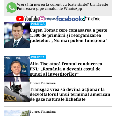
Vrei să fii mereu la curent cu toate știrile? Urmărește
Puterea.ro și pe canalul de WhatsApp
POLITICĂ
Eugen Tomac cere comasarea a peste
1.500 de primării și reorganizarea
județelor: „Nu mai putem funcționa”
POLITICĂ
Alin Tișe atacă frontal conducerea
PNL: „România a devenit coșul de
gunoi al investitorilor”
Puterea Financiara
Transgaz vrea să devină acționar la
dezvoltatorul unui terminal american
de gaze naturale lichefiate
Puterea Financiara