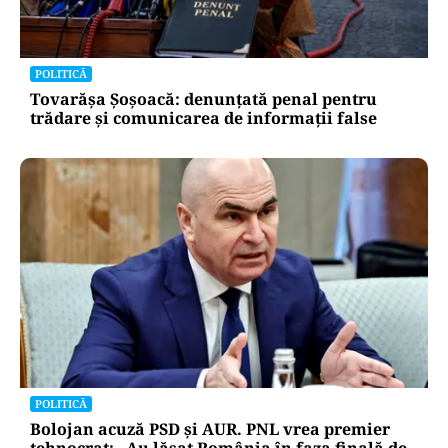
POLITICĂ
Tovarășa Șoșoacă: denunțată penal pentru
trădare și comunicarea de informații false
POLITICĂ
Bolojan acuză PSD și AUR. PNL vrea premier
tehnocrat: „Au lăsat România în faza finală de