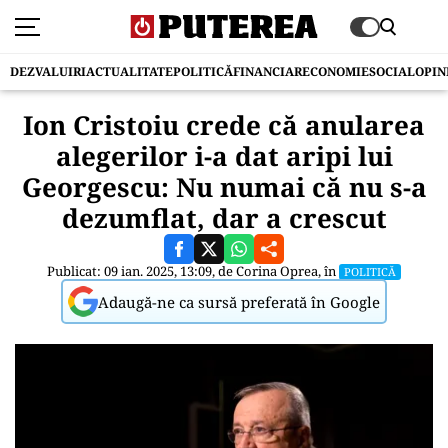
DEZVALUIRI
ACTUALITATE
POLITICĂ
FINANCIAR
ECONOMIE
SOCIAL
OPIN
Ion Cristoiu crede că anularea
alegerilor i-a dat aripi lui
Georgescu: Nu numai că nu s-a
dezumflat, dar a crescut
Publicat: 09 ian. 2025, 13:09, de
Corina Oprea
, în
POLITICĂ
Adaugă-ne ca sursă preferată în Google