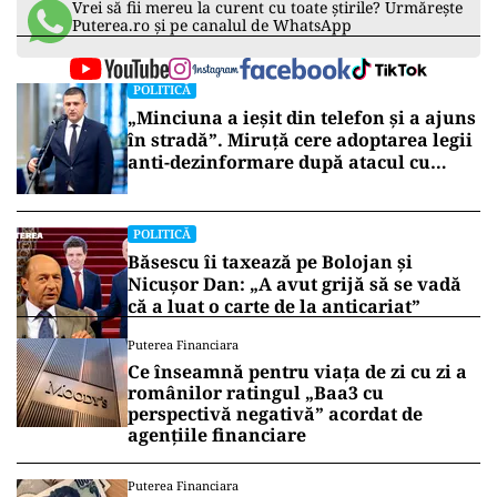
Vrei să fii mereu la curent cu toate știrile? Urmărește
Puterea.ro și pe canalul de WhatsApp
POLITICĂ
„Minciuna a ieșit din telefon și a ajuns
în stradă”. Miruță cere adoptarea legii
anti-dezinformare după atacul cu
topoare din Cluj
POLITICĂ
Băsescu îi taxează pe Bolojan și
Nicușor Dan: „A avut grijă să se vadă
că a luat o carte de la anticariat”
Puterea Financiara
Ce înseamnă pentru viața de zi cu zi a
românilor ratingul „Baa3 cu
perspectivă negativă” acordat de
agențiile financiare
Puterea Financiara