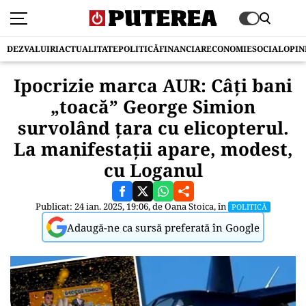
DEZVALUIRI
ACTUALITATE
POLITICĂ
FINANCIAR
ECONOMIE
SOCIAL
OPIN
Ipocrizie marca AUR: Câți bani
„toacă” George Simion
survolând țara cu elicopterul.
La manifestații apare, modest,
cu Loganul
Publicat: 24 ian. 2025, 19:06, de
Oana Stoica
, în
POLITICĂ
Adaugă-ne ca sursă preferată în Google