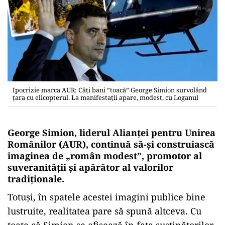
Ipocrizie marca AUR: Câți bani ”toacă” George Simion survolând
țara cu elicopterul. La manifestații apare, modest, cu Loganul
George Simion, liderul Alianței pentru Unirea
Românilor (AUR), continuă să-și construiască
imaginea de „român modest”, promotor al
suveranității și apărător al valorilor
tradiționale.
Totuși, în spatele acestei imagini publice bine
lustruite, realitatea pare să spună altceva. Cu
toate că Simion se afișează în fața susținătorilor