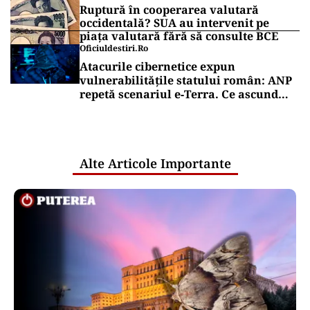
Ruptură în cooperarea valutară
occidentală? SUA au intervenit pe
piața valutară fără să consulte BCE
Oficiuldestiri.ro
Atacurile cibernetice expun
vulnerabilitățile statului român: ANP
repetă scenariul e‑Terra. Ce ascund
comunicările oficiale și cine răspunde
pentru mentenanța IT a instituțiilor
publice
Alte Articole Importante