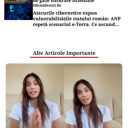
de gaze naturale lichefiate
Oficiuldestiri.ro
Atacurile cibernetice expun
vulnerabilitățile statului român: ANP
repetă scenariul e‑Terra. Ce ascund
comunicările oficiale și cine răspunde
pentru mentenanța IT a instituțiilor
publice
Alte Articole Importante