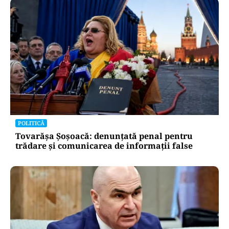
POLITICĂ
Tovarășa Șoșoacă: denunțată penal pentru
trădare și comunicarea de informații false