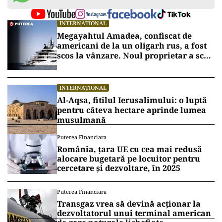
INTERNAȚIONAL
Megayahtul Amadea, confiscat de
americani de la un oligarh rus, a fost
scos la vânzare. Noul proprietar a scos
din conturi 187 de milioane de dolari
INTERNAȚIONAL
Al-Aqsa, fitilul Ierusalimului: o luptă
pentru câteva hectare aprinde lumea
musulmană
Puterea Financiara
România, țara UE cu cea mai redusă
alocare bugetară pe locuitor pentru
cercetare și dezvoltare, în 2025
Puterea Financiara
Transgaz vrea să devină acționar la
dezvoltatorul unui terminal american