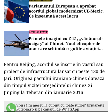
Parlamentul European a aprobat
acordul global modernizat UE-Mexic.
Ce înseamnă acest lucru
ACTUALITATE
Primele imagini cu Z-21, „vânătorul-
ucigaș” al Chinei. Noul elicopter de
atac care schimbă regulile aviației
militare (VIDEO)
Pentru Beijing, acordul se înscrie în vastul său
proiect de infrastructură lansat cu peste 130 de
ţări. Originea pactului iraniano-chinez datează
din timpul vizitei preşedintelui chinez Xi
Jinping la Teheran din ianuarie 2016
Vrei să fii mereu la curent cu toate știrile? Urmărește
Puterea.ro și pe canalul de WhatsApp