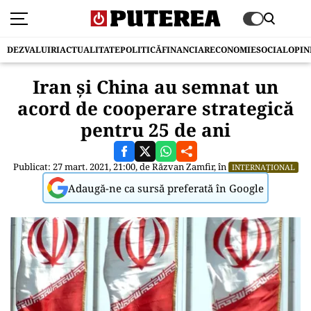
DEZVALUIRI
ACTUALITATE
POLITICĂ
FINANCIAR
ECONOMIE
SOCIAL
OPIN
Iran și China au semnat un
acord de cooperare strategică
pentru 25 de ani
Publicat: 27 mart. 2021, 21:00, de
Răzvan Zamfir
, în
INTERNAȚIONAL
Adaugă-ne ca sursă preferată în Google