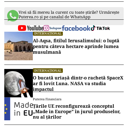
Vrei să fii mereu la curent cu toate știrile? Urmărește
Puterea.ro și pe canalul de WhatsApp
INTERNAȚIONAL
Al-Aqsa, fitilul Ierusalimului: o luptă
pentru câteva hectare aprinde lumea
musulmană
INTERNAȚIONAL
O bucată uriașă dintr-o rachetă SpaceX
ar fi lovit Luna. NASA va studia
impactul
Puterea Financiara
Țările UE reconfigurează conceptul
„Made in Europe” în jurul produselor,
nu al țărilor