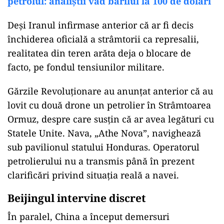
petrolul: analiștii văd barilul la 100 de dolari
Deși Iranul infirmase anterior că ar fi decis
închiderea oficială a strâmtorii ca represalii,
realitatea din teren arăta deja o blocare de
facto, pe fondul tensiunilor militare.
Gărzile Revoluționare au anunțat anterior că au
lovit cu două drone un petrolier în Strâmtoarea
Ormuz, despre care susțin că ar avea legături cu
Statele Unite. Nava, „Athe Nova”, navighează
sub pavilionul statului Honduras. Operatorul
petrolierului nu a transmis până în prezent
clarificări privind situația reală a navei.
Beijingul intervine discret
În paralel, China a început demersuri