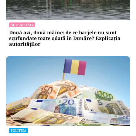
ACTUALITATE
Două azi, două mâine: de ce barjele nu sunt
scufundate toate odată în Dunăre? Explicația
autorităților
POLITICĂ