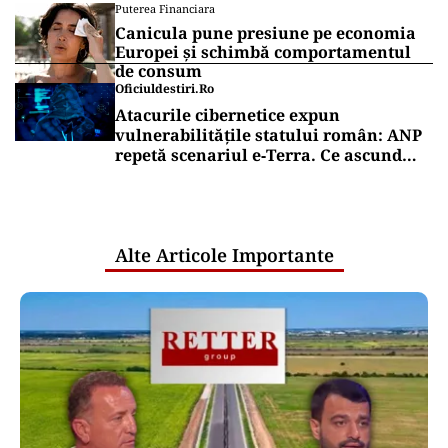
Puterea Financiara
Canicula pune presiune pe economia
Europei și schimbă comportamentul
de consum
Oficiuldestiri.ro
Atacurile cibernetice expun
vulnerabilitățile statului român: ANP
repetă scenariul e‑Terra. Ce ascund
comunicările oficiale și cine răspunde
pentru mentenanța IT a instituțiilor
publice
Alte Articole Importante