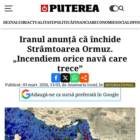
DEZVALUIRI
ACTUALITATE
POLITICĂ
FINANCIAR
ECONOMIE
SOCIAL
OPIN
Iranul anunță că închide
Strâmtoarea Ormuz.
„Incendiem orice navă care
trece”
Publicat: 03 mart. 2026, 13:03, de
Anamaria Ionel
, în
INTERNAȚIONAL
Adaugă-ne ca sursă preferată în Google