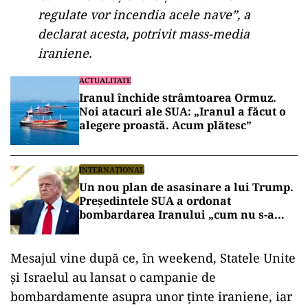
regulate vor incendia acele nave”, a
declarat acesta, potrivit mass-media
iraniene.
ACTUALITATE
Iranul închide strâmtoarea Ormuz.
Noi atacuri ale SUA: „Iranul a făcut o
alegere proastă. Acum plătesc”
INTERNAȚIONAL
Un nou plan de asasinare a lui Trump.
Președintele SUA a ordonat
bombardarea Iranului „cum nu s-a
mai văzut vreodată”, dacă va fi
asasinat
Mesajul vine după ce, în weekend, Statele Unite
și Israelul au lansat o campanie de
bombardamente asupra unor ținte iraniene, iar