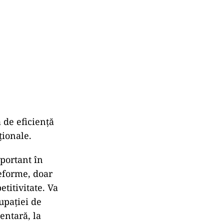
 de eficienţă
ţionale.
portant în
reforme, doar
titivitate. Va
upaţiei de
entară, la