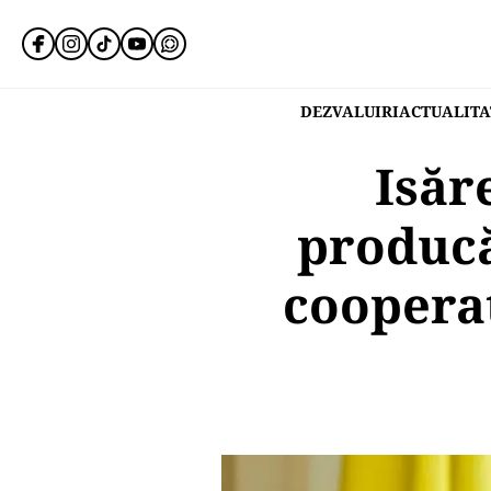
DEZVALUIRI
ACTUALITA
Isăr
producă
coopera