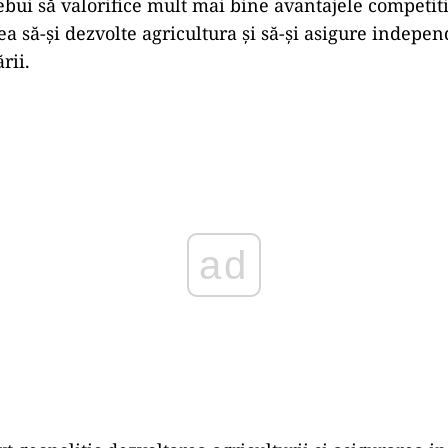
bui să valorifice mult mai bine avantajele competiti
ea să-și dezvolte agricultura şi să-și asigure indepe
rii.
Play