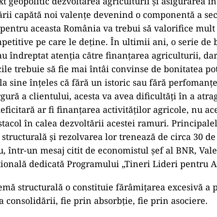
xt geopolitic dezvoltarea agriculturii şi asigurarea 
ării capătă noi valenţe devenind o componentă a secu
 pentru aceasta România va trebui să valorifice mult
etitive pe care le deţine. În ultimii ani, o serie de 
u îndreptat atenţia către finanţarea agriculturii, dar 
le trebuie să fie mai întâi convinse de bonitatea po
 la sine înţeles că fără un istoric sau fără perfomanţe
ră a clientului, acesta va avea dificultăţi în a atra
eficitară ar fi finanţarea activităţilor agricole, nu ac
tacol în calea dezvoltării acestei ramuri. Principale
structurală şi rezolvarea lor trenează de circa 30 de 
, într-un mesaj citit de economistul şef al BNR, Vale
ională dedicată Programului „Tineri Lideri pentru A
mă structurală o constituie fărâmiţarea excesivă a p
sa consolidării, fie prin absorbţie, fie prin asociere.