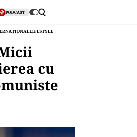
PODCAST
TERNAȚIONAL
LIFESTYLE
Micii
ierea cu
omuniste