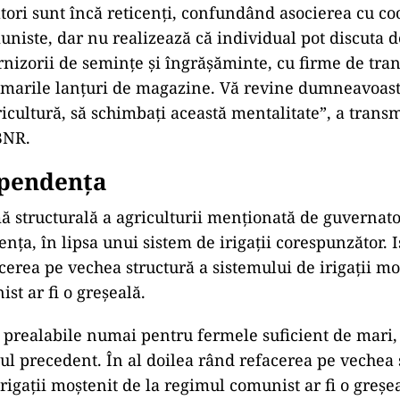
tori sunt încă reticenţi, confundând asocierea cu co
niste, dar nu realizează că individual pot discuta d
rnizorii de seminţe şi îngrăşăminte, cu firme de tran
 marile lanţuri de magazine. Vă revine dumneavoastr
ricultură, să schimbaţi această mentalitate”, a trans
BNR.
pendența
ă structurală a agriculturii menţionată de guvernat
ţa, în lipsa unui sistem de irigaţii corespunzător. 
cerea pe vechea structură a sistemului de irigaţii mo
st ar fi o greşeală.
nt prealabile numai pentru fermele suficient de mari,
ul precedent. În al doilea rând refacerea pe vechea 
irigaţii moştenit de la regimul comunist ar fi o greşe