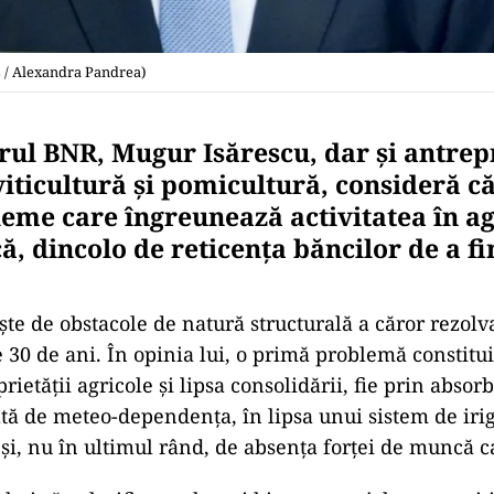
 / Alexandra Pandrea)
ul BNR, Mugur Isărescu, dar și antrep
viticultură și pomicultură, consideră că
eme care îngreunează activitatea în ag
, dincolo de reticența băncilor de a f
ște de obstacole de natură structurală a căror rezol
 30 de ani. În opinia lui, o primă problemă constitu
rietăţii agricole şi lipsa consolidării, fie prin absorb
tă de meteo-dependenţa, în lipsa unui sistem de irig
și, nu în ultimul rând, de absența forței de muncă ca