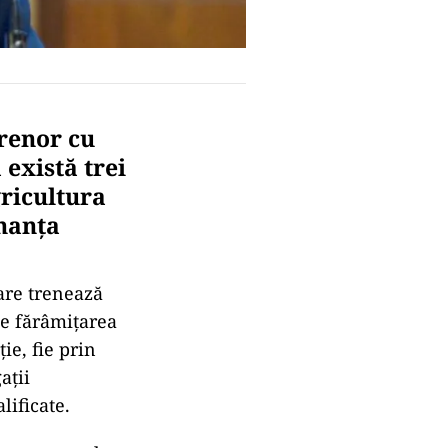
renor cu
 există trei
ricultura
inanța
vare trenează
ie fărâmiţarea
ţie, fie prin
aţii
lificate.