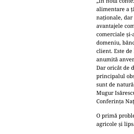
„În noul conte
alimentare a ţ
naţionale, dar
avantajele comp
comerciale şi-a
domeniu, bănci
client. Este de
anumită anvergu
Dar oricât de d
principalul obs
sunt de natură 
Mugur Isărescu
Conferinţa Naţ
O primă proble
agricole şi lip