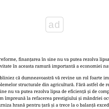
ad
 reforme, finanţarea în sine nu va putea rezolva lipsa
ivitate în aceasta ramură importantă a economiei na
bliniez că dumneavoastră vă revine un rol foarte im
lemelor structurale din agricultură. Fără astfel de 
ine nu va putea rezolva lipsa de eficienţă şi de compe
ăm împreună la refacerea prestigiului şi mândriei oc
urniza hrană pentru ţară şi a trece la o balanţă exced