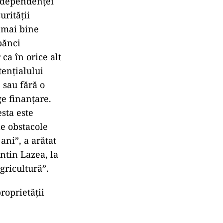
independenţei
rităţii
 mai bine
bănci
ca în orice alt
tenţialului
 sau fără o
ge finanţare.
esta este
le obstacole
ani”, a arătat
ntin Lazea, la
gricultură”.
roprietăţii