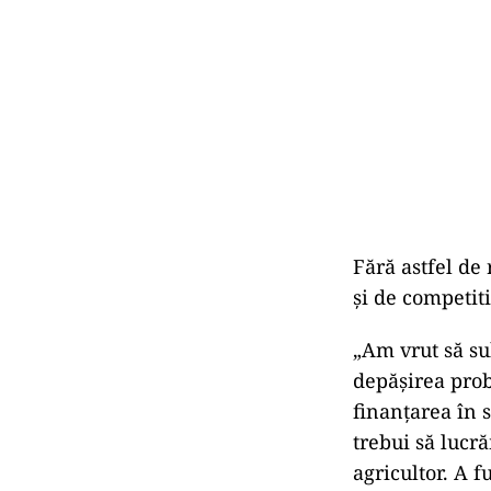
Fără astfel de
şi de competit
„Am vrut să su
depăşirea prob
finanţarea în s
trebui să lucr
agricultor. A f