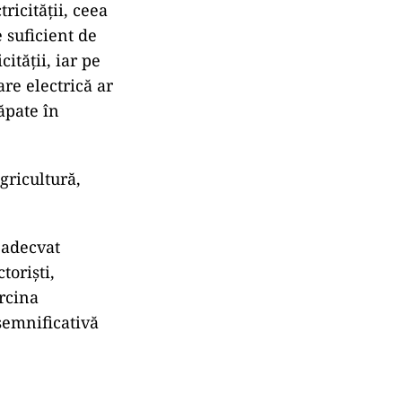
ricităţii, ceea
 suficient de
ităţii, iar pe
are electrică ar
săpate în
gricultură,
 adecvat
torişti,
arcina
semnificativă