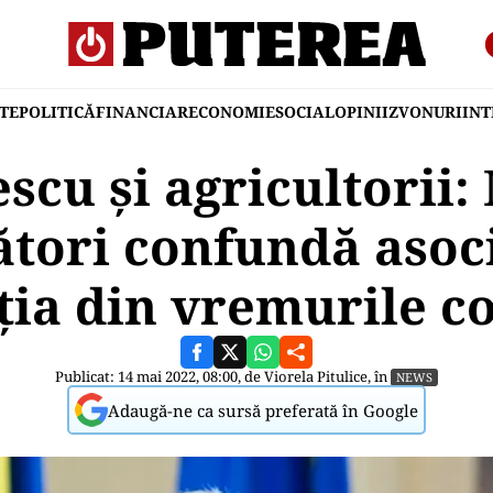
TE
POLITICĂ
FINANCIAR
ECONOMIE
SOCIAL
OPINII
ZVONURI
IN
escu și agricultorii: 
tori confundă asoc
ţia din vremurile c
Publicat: 14 mai 2022, 08:00, de
Viorela Pitulice
, în
NEWS
Adaugă-ne ca sursă preferată în Google