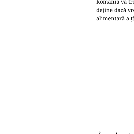
România va tre
deţine dacă vr
alimentară a ţă