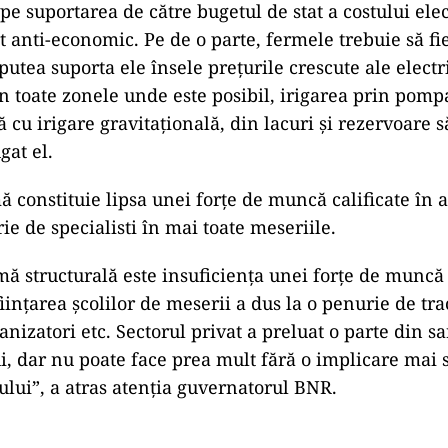
pe suportarea de către bugetul de stat a costului elect
t anti-economic. Pe de o parte, fermele trebuie să fie
utea suporta ele însele preţurile crescute ale electric
în toate zonele unde este posibil, irigarea prin pomp
ă cu irigare gravitaţională, din lacuri şi rezervoare 
gat el.
ă constituie lipsa unei forţe de muncă calificate în a
ie de specialisti în mai toate meseriile.
mă structurală este insuficienţa unei forţe de muncă
fiinţarea şcolilor de meserii a dus la o penurie de trac
nizatori etc. Sectorul privat a preluat o parte din s
, dar nu poate face prea mult fără o implicare mai 
tului”, a atras atenţia guvernatorul BNR.