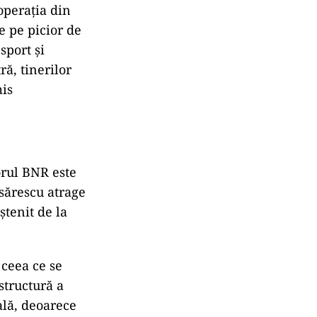
operaţia din
e pe picior de
sport şi
ă, tinerilor
mis
orul BNR este
Isărescu atrage
ştenit de la
 ceea ce se
structură a
ală, deoarece