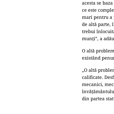
acesta se baza 
ce este comple
mari pentru a p
de altă parte, 
trebui înlocuit
munţi”, a adău
O altă problem
existând penur
„O altă proble
calificate. Des
mecanici, meca
învăţământului
din partea sta