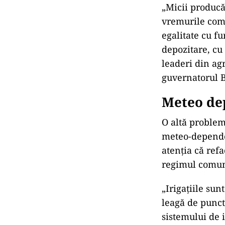
„Micii producă
vremurile comu
egalitate cu fu
depozitare, cu
leaderi din ag
guvernatorul 
Meteo de
O altă problem
meteo-dependen
atenția că refa
regimul comuni
„Irigaţiile su
leagă de punct
sistemului de 