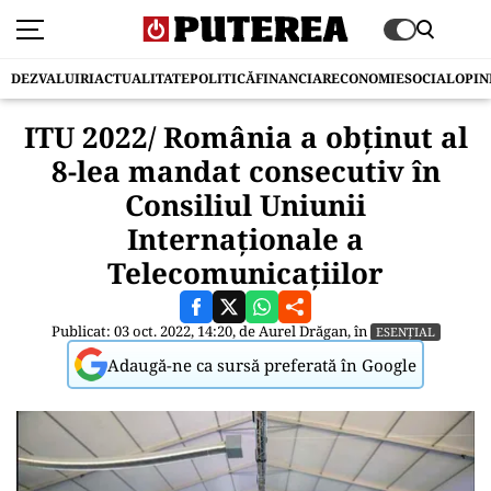
DEZVALUIRI
ACTUALITATE
POLITICĂ
FINANCIAR
ECONOMIE
SOCIAL
OPIN
ITU 2022/ România a obţinut al
8-lea mandat consecutiv în
Consiliul Uniunii
Internaţionale a
Telecomunicaţiilor
Publicat: 03 oct. 2022, 14:20, de
Aurel Drăgan
, în
ESENȚIAL
Adaugă-ne ca sursă preferată în Google