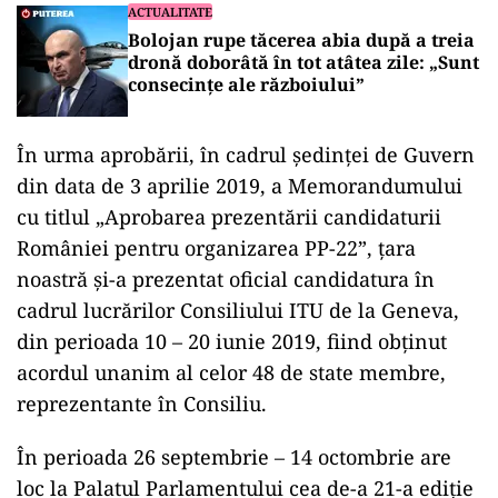
ACTUALITATE
Bolojan rupe tăcerea abia după a treia
dronă doborâtă în tot atâtea zile: „Sunt
consecințe ale războiului”
În urma aprobării, în cadrul şedinţei de Guvern
din data de 3 aprilie 2019, a Memorandumului
cu titlul „Aprobarea prezentării candidaturii
României pentru organizarea PP-22”, ţara
noastră şi-a prezentat oficial candidatura în
cadrul lucrărilor Consiliului ITU de la Geneva,
din perioada 10 – 20 iunie 2019, fiind obţinut
acordul unanim al celor 48 de state membre,
reprezentante în Consiliu.
În perioada 26 septembrie – 14 octombrie are
loc la Palatul Parlamentului cea de-a 21-a ediţie