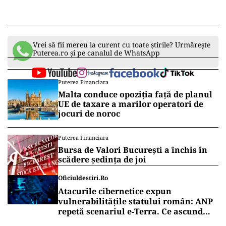
Vrei să fii mereu la curent cu toate știrile? Urmărește
Puterea.ro și pe canalul de WhatsApp
Puterea Financiara
Malta conduce opoziția față de planul
UE de taxare a marilor operatori de
jocuri de noroc
Puterea Financiara
Bursa de Valori București a închis în
scădere ședința de joi
Oficiuldestiri.ro
Atacurile cibernetice expun
vulnerabilitățile statului român: ANP
repetă scenariul e‑Terra. Ce ascund
comunicările oficiale și cine răspunde