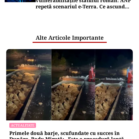
vulnerabilitățile statului român: ANP
repetă scenariul e‑Terra. Ce ascund
comunicările oficiale și cine răspunde
pentru mentenanța IT a instituțiilor
publice
Alte Articole Importante
ACTUALITATE
Primele două barje, scufundate cu succes în
Dunăre. Radu Miruță: „Este o procedură lentă