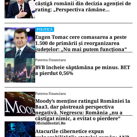
câștigă românii din decizia agenției de
rating: „Perspectiva rămâne
rezervată”
POLITICĂ
Eugen Tomac cere comasarea a peste
1.500 de primării și reorganizarea
județelor: „Nu mai putem funcționa”
Puterea Financiara
BVB încheie săptămâna pe minus. BET
a pierdut 0,56%
Puterea Financiara
Moody’s menține ratingul României la
Baa3, dar păstrează perspectiva
negativă. Negrescu: România „nu a
câștigat nimic, a evitat o pierdere”
Oficiuldestiri.ro
Atacurile cibernetice expun