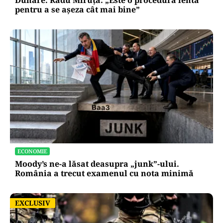
pentru a se așeza cât mai bine”
ECONOMIE
Moody’s ne-a lăsat deasupra „junk”-ului.
România a trecut examenul cu nota minimă
EXCLUSIV
EXCLUSIV