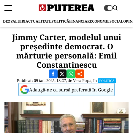
DEZVALUIRI
ACTUALITATE
POLITICĂ
FINANCIAR
ECONOMIE
SOCIAL
OPIN
Jimmy Carter, modelul unui
președinte democrat. O
mărturie personală: Emil
Constantinescu
Publicat: 09 ian. 2025, 18:27, de
Vera Popa
, în
POLITICĂ
Adaugă-ne ca sursă preferată în Google