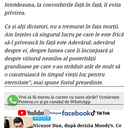
întotdeauna, la convorbirile față în față, îi evita
privirea.
Ca și alți dictatori, nu a tremurat în fața morții.
Am înțeles că singurul lucru pe care le este frică
să-l privească în față este Adevărul; adevărul
despre ei, despre lumea care îi înconjoară și
despre viitorul nemilos al posterității
grandioase pe care s-au străduit atât de mult să
o construiască în timpul vieții lor, pentru
eternitate”, mai spune fostul președinte.
Vrei să fii mereu la curent cu toate știrile? Urmărește
Puterea.ro și pe canalul de WhatsApp
POLITICĂ
Nicușor Dan, după decizia Moody’s. Ce