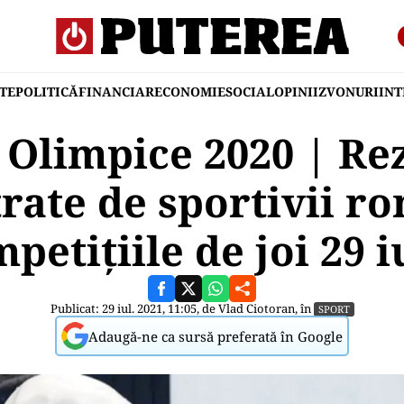
TE
POLITICĂ
FINANCIAR
ECONOMIE
SOCIAL
OPINII
ZVONURI
IN
 Olimpice 2020 | Re
trate de sportivii ro
petițiile de joi 29 i
Publicat: 29 iul. 2021, 11:05, de
Vlad Ciotoran
, în
SPORT
Adaugă-ne ca sursă preferată în Google