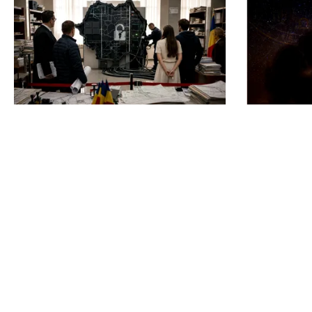
ACTUALITATE
HOROSCOP
e-Terra revine săptămâna
Horoscop 8
viitoare, după aproape o lună de
trec prin
blocaj. Cum vor fi reluate
despărțire
operațiunile
le schimbă
TOS
Po