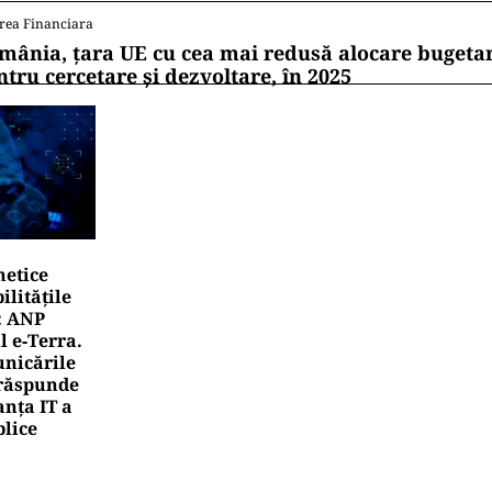
rea Financiara
mânia, țara UE cu cea mai redusă alocare bugetar
ntru cercetare și dezvoltare, în 2025
netice
litățile
: ANP
l e‑Terra.
nicările
e răspunde
nța IT a
blice