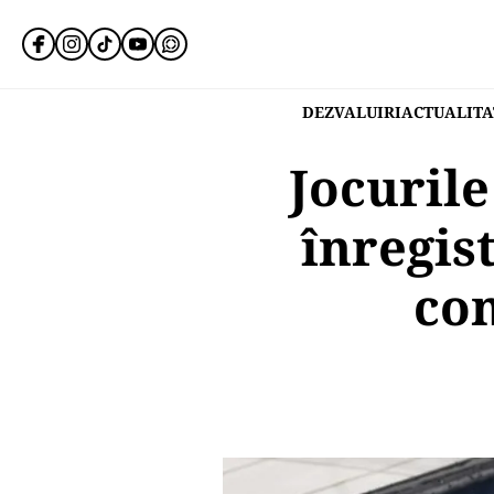
DEZVALUIRI
ACTUALITA
Jocurile
înregis
com