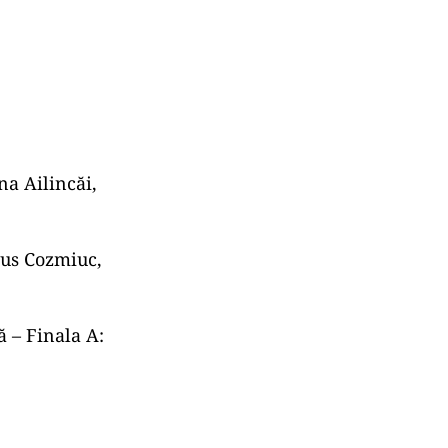
a Ailincăi,
ius Cozmiuc,
 – Finala A: