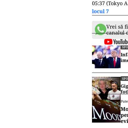
05:37 (Tokyo A
locul 7
Vrei să f
canalul
SP
Inf
ime
SP
Gig
fot
Pute
Mo
pe
ev