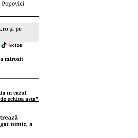
d Popovici
–
.ro și pe
a mirosit
zia în cazul
 de echipa asta”
strează
gat nimic, a