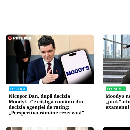
POLITICĂ
ECONOMIE
Nicușor Dan, după decizia
Moody’s ne
Moody’s. Ce câștigă românii din
„junk”-ulu
decizia agenției de rating:
examenul 
„Perspectiva rămâne rezervată”