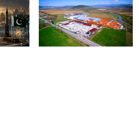
BUSINESS
t”: Arabia
TeraPlast (TRP) —Venituri în
an își
creștere, profitabilitate sub
presiune
Echipa