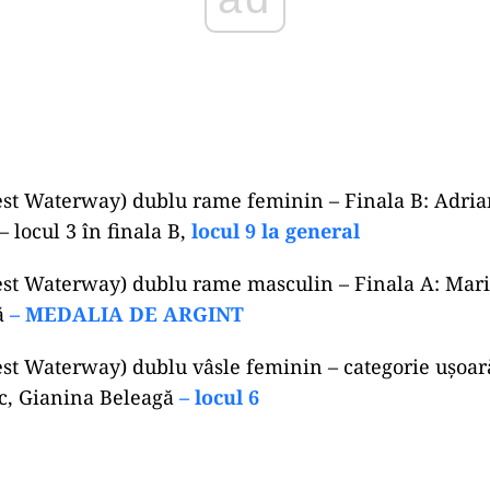
est Waterway) dublu rame feminin – Finala B: Adrian
 locul 3 în finala B,
locul 9 la general
rest Waterway) dublu rame masculin – Finala A: Mar
ă
– MEDALIA DE ARGINT
est Waterway) dublu vâsle feminin – categorie uşoară
c, Gianina Beleagă
– locul 6