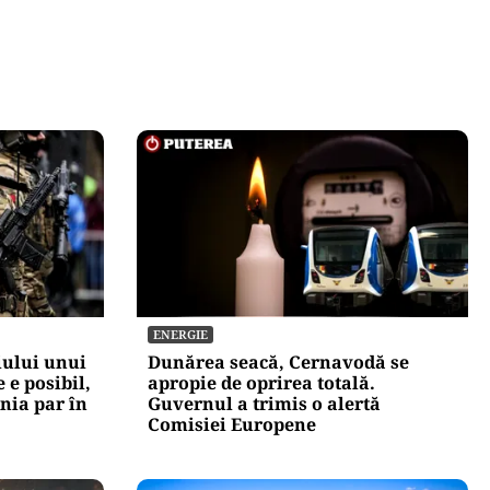
ENERGIE
iului unui
Dunărea seacă, Cernavodă se
 e posibil,
apropie de oprirea totală.
onia par în
Guvernul a trimis o alertă
Comisiei Europene