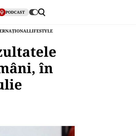
PODCAST
TERNAȚIONAL
LIFESTYLE
zultatele
mâni, în
ulie