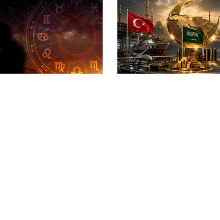
INTERNAȚIONAL
 august 2026. Trei zodii
Se naște un „NATO sunni
 momente de cumpănă: o
Saudită, Turcia și Pakist
 sau o veste neașteptată
unesc forțele militare
 planurile
litica Cookies
Protecția Datelor Personale
Despre Noi
Publicitate
© 2026, toate drepturile rezervate puterea.ro