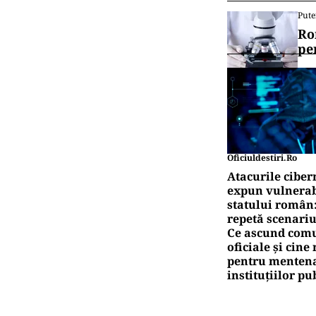
Pute
Ro
pe
Oficiuldestiri.ro
Atacurile ciber
expun vulnerabi
statului român
repetă scenariu
Ce ascund comu
oficiale și cin
pentru mentena
instituțiilor pu