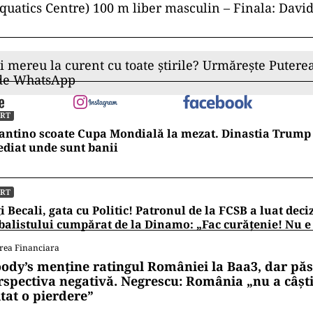
quatics Centre) 100 m liber masculin – Finala: Davi
ii mereu la curent cu toate știrile? Urmărește Puterea
 de WhatsApp
ORT
antino scoate Cupa Mondială la mezat. Dinastia Trump 
diat unde sunt banii
ORT
i Becali, gata cu Politic! Patronul de la FCSB a luat deci
balistului cumpărat de la Dinamo: „Fac curățenie! Nu e
rea Financiara
ody’s menține ratingul României la Baa3, dar pă
rspectiva negativă. Negrescu: România „nu a câști
itat o pierdere”