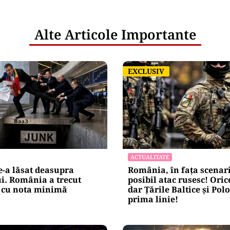
Alte Articole Importante
EXCLUSIV
EXCLUSIV
ACTUALITATE
-a lăsat deasupra
România, în fața scenar
i. România a trecut
posibil atac rusesc! Orice
cu nota minimă
dar Țările Baltice și Pol
prima linie!