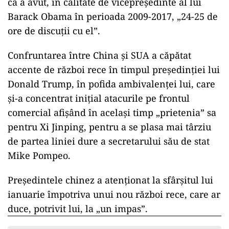
că a avut, în calitate de vicepreşedinte al lui
Barack Obama în perioada 2009-2017, „24-25 de
ore de discuţii cu el”.
Confruntarea între China şi SUA a căpătat
accente de război rece în timpul preşedinţiei lui
Donald Trump, în pofida ambivalenţei lui, care
şi-a concentrat iniţial atacurile pe frontul
comercial afişând în acelaşi timp „prietenia” sa
pentru Xi Jinping, pentru a se plasa mai târziu
de partea liniei dure a secretarului său de stat
Mike Pompeo.
Preşedintele chinez a atenţionat la sfârşitul lui
ianuarie împotriva unui nou război rece, care ar
duce, potrivit lui, la „un impas”.