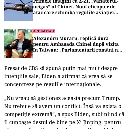
Primele imagini cu Z-21, „vânătorul-
ucigaș” al Chinei. Noul elicopter de
atac care schimbă regulile aviației
militare (VIDEO)
ACTUALITATE
Alexandru Muraru, replică dură
pentru Ambasada Chinei după vizita
în Taiwan: „Parlamentarii români nu
cer aprobarea Beijingului”
Presat de CBS să spună puţin mai mult despre
intenţiile sale, Biden a afirmat că vrea să se
concentreze pe regulile internaţionale.
„Nu vreau să gestionez aceasta precum Trump.
Nu trebuie să avem un conflict. Însă va exista o
competiţie extremă”, a spus Biden, subliniind că
îl cunoaşte destul de bine pe Xi Jinping, pentru