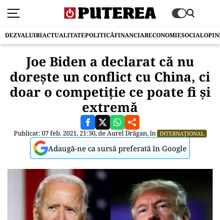
DEZVALUIRI
ACTUALITATE
POLITICĂ
FINANCIAR
ECONOMIE
SOCIAL
OPIN
Joe Biden a declarat că nu
dorește un conflict cu China, ci
doar o competiție ce poate fi și
extremă
Publicat: 07 feb. 2021, 21:30, de
Aurel Drăgan
, în
INTERNAȚIONAL
Adaugă-ne ca sursă preferată în Google