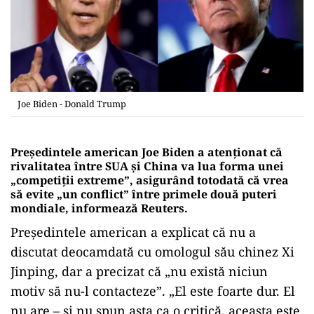
Joe Biden - Donald Trump
Preşedintele american Joe Biden a atenţionat că
rivalitatea între SUA şi China va lua forma unei
„competiţii extreme”, asigurând totodată că vrea
să evite „un conflict” între primele două puteri
mondiale, informează Reuters.
Preşedintele american a explicat că nu a
discutat deocamdată cu omologul său chinez Xi
Jinping, dar a precizat că „nu există niciun
motiv să nu-l contacteze”. „El este foarte dur. El
nu are – şi nu spun asta ca o critică, aceasta este