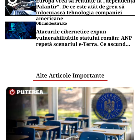
Europa vrea să renunțe la „dependența
Palantir”. De ce este atât de greu să
înlocuiască tehnologia companiei
americane
Oficiuldestiri.ro
Atacurile cibernetice expun
vulnerabilitățile statului român: ANP
repetă scenariul e‑Terra. Ce ascund
comunicările oficiale și cine răspunde
pentru mentenanța IT a instituțiilor
publice
Alte Articole Importante