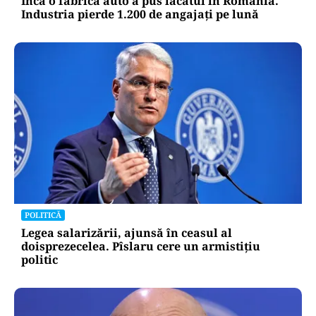
Încă o fabrică auto a pus lacătul în România.
Industria pierde 1.200 de angajați pe lună
POLITICĂ
Legea salarizării, ajunsă în ceasul al
doisprezecelea. Pîslaru cere un armistițiu
politic