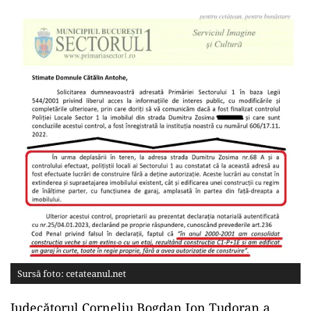
Sursă foto: cetateanul.net
Judecătorul Corneliu Bogdan Ion Tudoran a