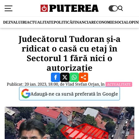
DEZVALUIRI
ACTUALITATE
POLITICĂ
FINANCIAR
ECONOMIE
SOCIAL
OPIN
Judecătorul Tudoran și-a
ridicat o casă cu etaj în
Sectorul 1 fără nici o
autorizație
Publicat: 20 ian. 2023, 18:00, de
Vlad Stefan Orjan
, în
ACTUALITATE
Adaugă-ne ca sursă preferată în Google