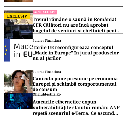
ACTUALITATE
EXCLUSIV
Trenul rămâne o saună în România!
CFR Călători nu are încă aprobat
bugetul de venituri și cheltuieli pentru
2026
Puterea Financiara
Țările UE reconfigurează conceptul
„Made in Europe” în jurul produselor,
nu al țărilor
Puterea Financiara
Canicula pune presiune pe economia
Europei și schimbă comportamentul
de consum
Oficiuldestiri.ro
Atacurile cibernetice expun
vulnerabilitățile statului român: ANP
repetă scenariul e‑Terra. Ce ascund
comunicările oficiale și cine răspunde
pentru mentenanța IT a instituțiilor