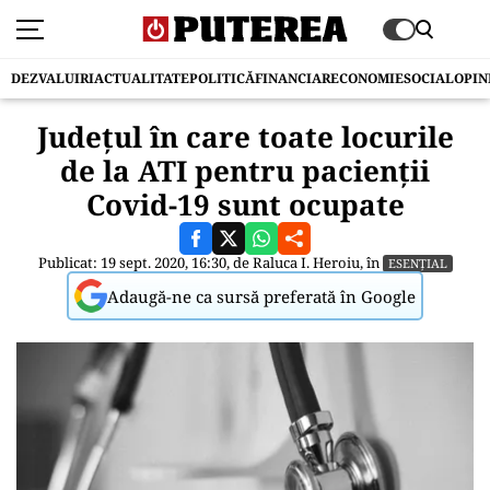
DEZVALUIRI
ACTUALITATE
POLITICĂ
FINANCIAR
ECONOMIE
SOCIAL
OPIN
Județul în care toate locurile
de la ATI pentru pacienții
Covid-19 sunt ocupate
Publicat: 19 sept. 2020, 16:30, de
Raluca I. Heroiu
, în
ESENȚIAL
Adaugă-ne ca sursă preferată în Google