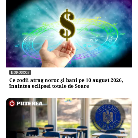
POLITICĂ
Un deputat PSD demontează proiectul lui
Miruță, după ambulanța atacată din Cluj: „Are
foarte multe neajunsuri”