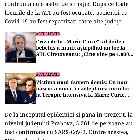
ad
Nu este pentru prima oară cănd județul se
confruntă cu o astfel de situație. După ce toate
locurile de la ATI au fost ocupate, pacienții cu
Covid-19 au fost repartizați către alte județe.
ACTUALITATE
Criza de la „Marie Curie”: al doilea