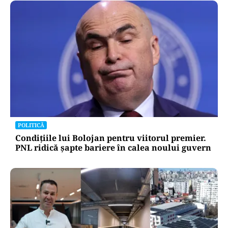
POLITICĂ
Legea salarizării, ajunsă în ceasul al
doisprezecelea. Pîslaru cere un armistițiu
politic