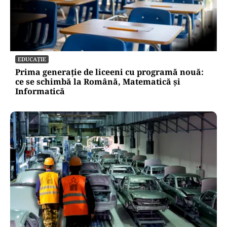
HOROSCOP
Ce zodii atrag noroc și bani pe 10 august 2026,
înaintea eclipsei totale de Soare
EDUCAȚIE
Prima generație de liceeni cu programă nouă: