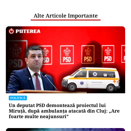
scăzut cu 2%, la 16,4 miliarde de euro,
în primul semestru din 2026
Puterea Financiara
Europa vrea să renunțe la „dependența
Palantir”. De ce este atât de greu să
înlocuiască tehnologia companiei
americane
Oficiuldestiri.ro
Atacurile cibernetice expun
vulnerabilitățile statului român: ANP
repetă scenariul e‑Terra. Ce ascund
comunicările oficiale și cine răspunde
pentru mentenanța IT a instituțiilor
publice
Alte Articole Importante