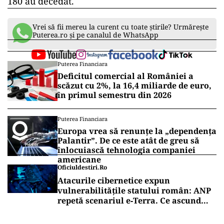
bebeluș a murit așteptând un loc la
ATI. Cîrstoveanu: „Cine vine pe 4.000
de lei într-o secție de reanimare?”
ACTUALITATE
Victima unui Guvern demis: Un nou-
născut a murit în așteptarea unui loc
la Terapie Intensivă la Marie Curie.
Alți nouă copii așteaptă eliberarea
unui pat
De la începutul epidemiei şi până în prezent, la
nivelul judeţului Prahova, 5.261 de persoane au
fost confirmate cu SARS-CoV-2. Dintre acestea,
180 au decedat.
Vrei să fii mereu la curent cu toate știrile? Urmărește
Puterea.ro și pe canalul de WhatsApp
Puterea Financiara
Deficitul comercial al României a