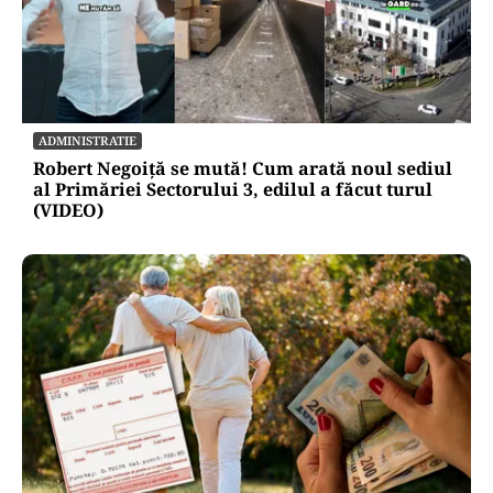
POLITICĂ
Condițiile lui Bolojan pentru viitorul premier.
PNL ridică șapte bariere în calea noului guvern
ADMINISTRATIE
Robert Negoiță se mută! Cum arată noul sediul