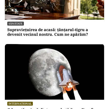
ACTUALITATE
Alertă pe litoral: o dronă a fost scoasă din apă
lângă o plajă din Mamaia
SĂNĂTATE
Supraviețuirea de acasă: țânțarul-tigru a
devenit vecinul nostru. Cum ne apărăm?