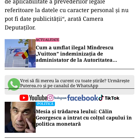
ad
„Referitor la asocierea dintre numele
deputaților și modalitatea de încasare a
indemnizației lunare sau a sumei forfetare, vă
informăm că aceste informații se înscriu sfera
de aplicabilitate a prevederilor legale
referitoare la datele cu caracter personal și nu
pot fi date publicității“, arată Camera
Deputaților.
ACTUALITATE