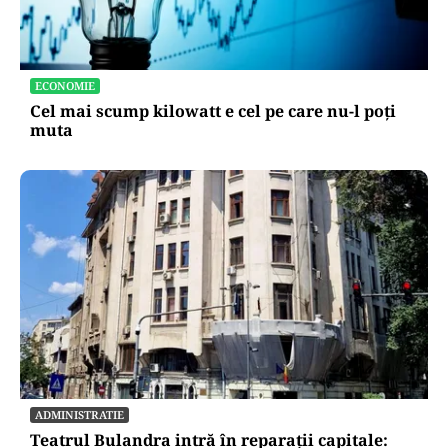
AUTO
Schimbare pe piața auto: românii cumpără mai
puține mașini, însă tot mai multe sunt noi
ECONOMIE
Cel mai scump kilowatt e cel pe care nu-l poți
muta