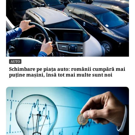
SĂNĂTATE
Cât costă să-ți salvezi câinele sau pisica în
România