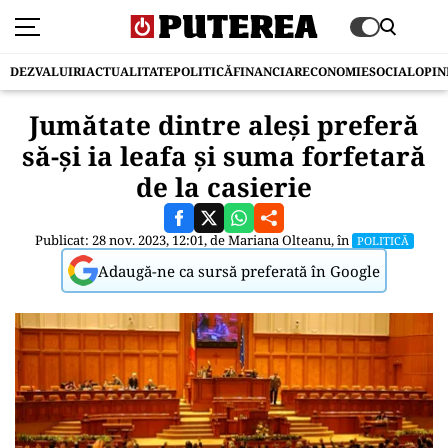
DEZVALUIRI
ACTUALITATE
POLITICĂ
FINANCIAR
ECONOMIE
SOCIAL
OPIN
Jumătate dintre aleși preferă
să-și ia leafa și suma forfetară
de la casierie
Publicat: 28 nov. 2023, 12:01, de
Mariana Olteanu
, în
POLITICĂ
Adaugă-ne ca sursă preferată în Google