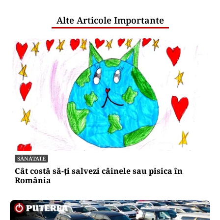
aproape 13% în primul semestru din
2026
Puterea Financiara
Bonificația de 3% pentru firme va fi
acordată automat. Ministerul
Finanțelor elimină cererile și
documentele suplimentare
Oficiuldestiri.ro
Atacurile cibernetice expun
vulnerabilitățile statului român: ANP
repetă scenariul e‑Terra. Ce ascund
comunicările oficiale și cine răspunde
pentru mentenanța IT a instituțiilor
publice
Alte Articole Importante