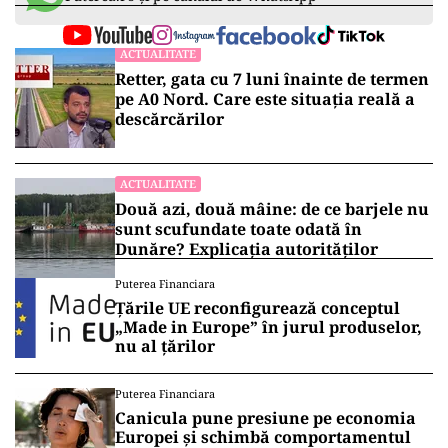
ACTUALITATE
Retter, gata cu 7 luni înainte de termen
pe A0 Nord. Care este situația reală a
descărcărilor
ACTUALITATE
Două azi, două mâine: de ce barjele nu
sunt scufundate toate odată în
Dunăre? Explicația autorităților
Puterea Financiara
Țările UE reconfigurează conceptul
„Made in Europe” în jurul produselor,
nu al țărilor
Puterea Financiara
Canicula pune presiune pe economia
Europei și schimbă comportamentul