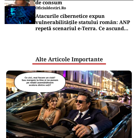
de consum
Oficiuldestiri.ro
Atacurile cibernetice expun
vulnerabilitățile statului român: ANP
repetă scenariul e‑Terra. Ce ascund
comunicările oficiale și cine răspunde
pentru mentenanța IT a instituțiilor
publice
Alte Articole Importante