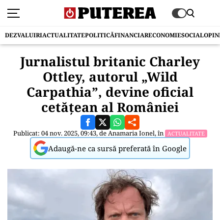
DEZVALUIRI
ACTUALITATE
POLITICĂ
FINANCIAR
ECONOMIE
SOCIAL
OPIN
Jurnalistul britanic Charley
Ottley, autorul „Wild
Carpathia”, devine oficial
cetățean al României
Publicat: 04 nov. 2025, 09:43, de
Anamaria Ionel
, în
ACTUALITATE
Adaugă-ne ca sursă preferată în Google