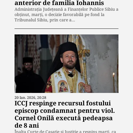
anterior de familia Iohannis
Administrația Județeană a Finanțelor Publice Sibiu a
obținut, marți, o decizie favorabilă pe fond la
Tribunalul Sibiu, prin care a…
20 Ian. 2026, 20:28
ICCJ respinge recursul fostului
episcop condamnat pentru viol.
Cornel Onilă execută pedeapsa
de 8 ani
Înalta Curte de Casație și Justiție a respins marți, ca