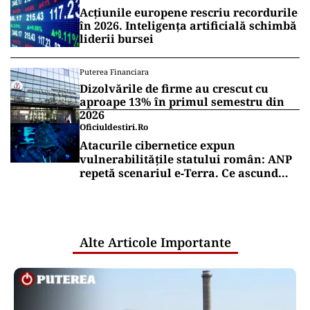
Acțiunile europene rescriu recordurile
în 2026. Inteligența artificială schimbă
liderii bursei
Puterea Financiara
Dizolvările de firme au crescut cu
aproape 13% în primul semestru din
2026
Oficiuldestiri.ro
Atacurile cibernetice expun
vulnerabilitățile statului român: ANP
repetă scenariul e‑Terra. Ce ascund
comunicările oficiale și cine răspunde
pentru mentenanța IT a instituțiilor
publice
Alte Articole Importante