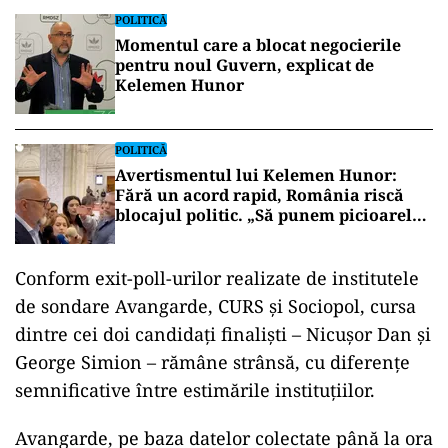
POLITICĂ
Momentul care a blocat negocierile
pentru noul Guvern, explicat de
Kelemen Hunor
POLITICĂ
Avertismentul lui Kelemen Hunor:
Fără un acord rapid, România riscă
blocajul politic. „Să punem picioarele
în apă rece, să mai reducem
temperatura declarațiilor”(VIDEO)
Conform exit-poll-urilor realizate de institutele
de sondare Avangarde, CURS și Sociopol, cursa
dintre cei doi candidați finaliști – Nicușor Dan și
George Simion – rămâne strânsă, cu diferențe
semnificative între estimările instituțiilor.
Avangarde, pe baza datelor colectate până la ora