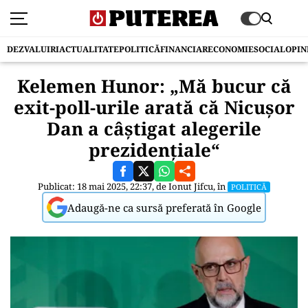
DEZVALUIRI
ACTUALITATE
POLITICĂ
FINANCIAR
ECONOMIE
SOCIAL
OPIN
Kelemen Hunor: „Mă bucur că
exit-poll-urile arată că Nicușor
Dan a câștigat alegerile
prezidențiale“
Publicat: 18 mai 2025, 22:37, de
Ionut Jifcu
, în
POLITICĂ
Adaugă-ne ca sursă preferată în Google