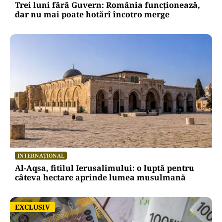
Trei luni fără Guvern: România funcționează,
dar nu mai poate hotărî încotro merge
INTERNAȚIONAL
Al-Aqsa, fitilul Ierusalimului: o luptă pentru
câteva hectare aprinde lumea musulmană
EXCLUSIV
EXCLUSIV