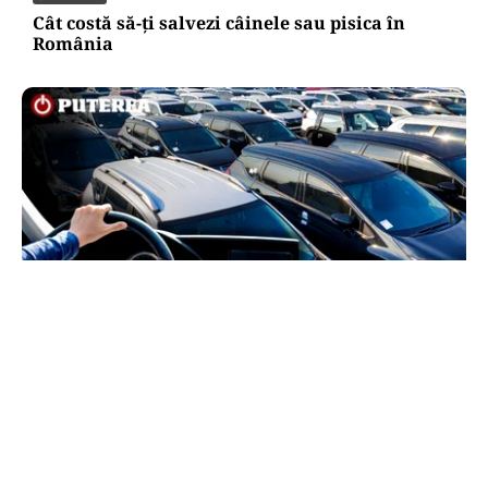
Cât costă să-ți salvezi câinele sau pisica în
România
AUTO
Schimbare pe piața auto: românii cumpără mai
puține mașini, însă tot mai multe sunt noi