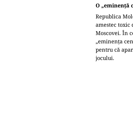
O „eminență c
Republica Mold
amestec toxic 
Moscovei. În c
„eminența cenu
pentru că apar
jocului.