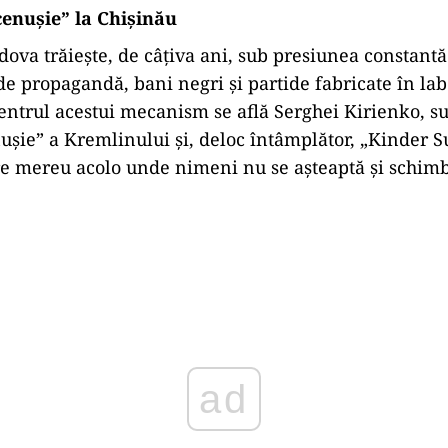
enușie” la Chișinău
ova trăiește, de câțiva ani, sub presiunea constantă
de propagandă, bani negri și partide fabricate în la
entrul acestui mecanism se află Serghei Kirienko, 
șie” a Kremlinului și, deloc întâmplător, „Kinder S
e mereu acolo unde nimeni nu se așteaptă și schimb
Play