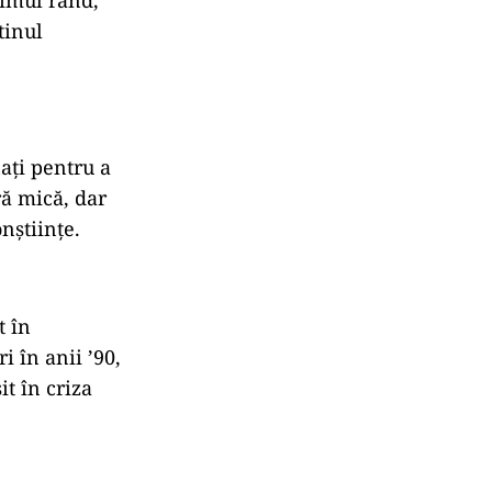
timul rând,
tinul
ați pentru a
ră mică, dar
nștiințe.
t în
i în anii ’90,
t în criza