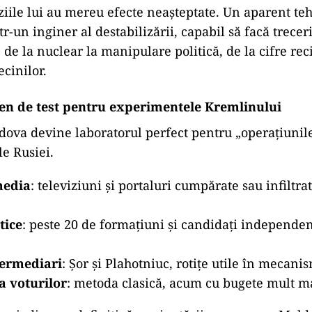
ziile lui au mereu efecte neașteptate. Un aparent teh
r-un inginer al destabilizării, capabil să facă trecer
de la nuclear la manipulare politică, de la cifre rec
cinilor.
en de test pentru experimentele Kremlinului
ova devine laboratorul perfect pentru „operațiunile
le Rusiei.
media
: televiziuni și portaluri cumpărate sau infiltra
tice
: peste 20 de formațiuni și candidați independen
termediari
: Șor și Plahotniuc, rotițe utile în mecani
 voturilor
: metoda clasică, acum cu bugete mult m