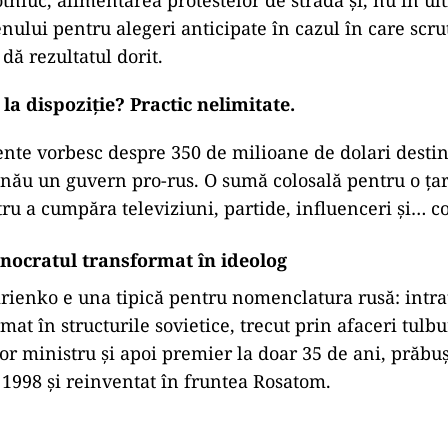
tniuc, alimentarea protestelor de stradă și, nu în ul
nului pentru alegeri anticipate în cazul în care scru
dă rezultatul dorit.
la dispoziție? Practic nelimitate.
ente vorbesc despre 350 de milioane de dolari destin
șinău un guvern pro-rus. O sumă colosală pentru o ța
tru a cumpăra televiziuni, partide, influenceri și… co
hnocratul transformat în ideolog
irienko e una tipică pentru nomenclatura rusă: intra
t în structurile sovietice, trecut prin afaceri tulbur
or ministru și apoi premier la doar 35 de ani, prăbuși
 1998 și reinventat în fruntea Rosatom.