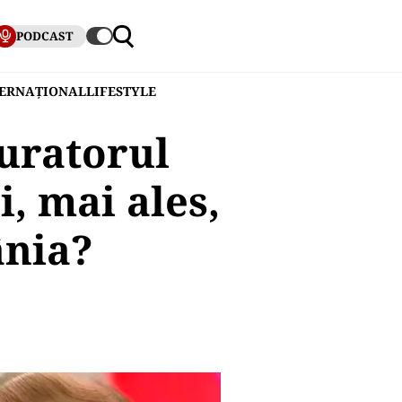
PODCAST
TERNAȚIONAL
LIFESTYLE
curatorul
, mai ales,
ânia?