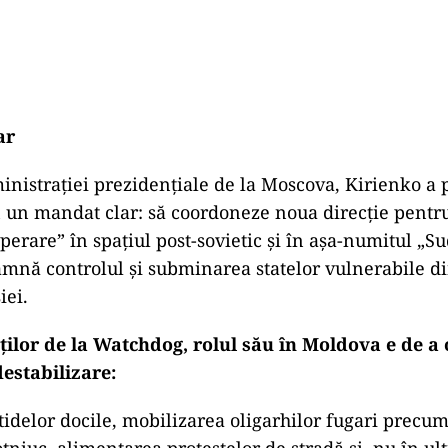
ar
inistrației prezidențiale de la Moscova, Kirienko a p
 un mandat clar: să coordoneze noua direcție pentru
operare” în spațiul post-sovietic și în așa-numitul „S
eamnă controlul și subminarea statelor vulnerabile d
iei.
ților de la Watchdog, rolul său în Moldova e de a 
estabilizare:
tidelor docile, mobilizarea oligarhilor fugari precum