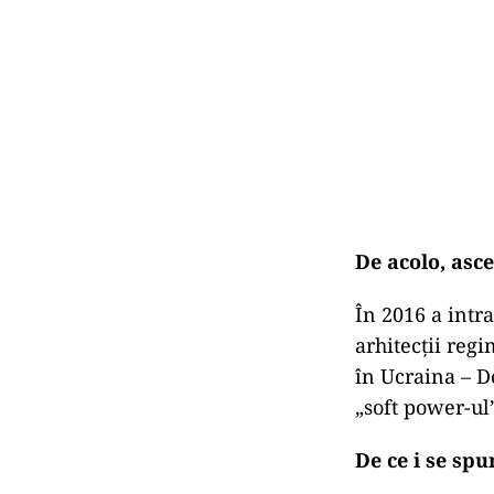
De acolo, asce
În 2016 a intra
arhitecții regi
în Ucraina – D
„soft power-ul
De ce i se sp