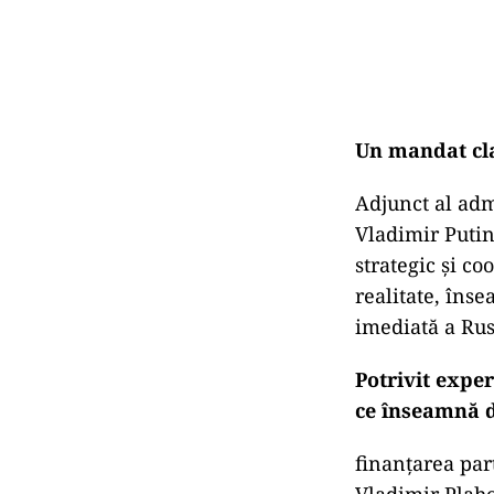
Un mandat cl
Adjunct al adm
Vladimir Putin
strategic și co
realitate, îns
imediată a Rus
Potrivit exper
ce înseamnă d
finanțarea par