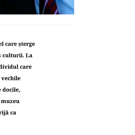
el care șterge
 culturii. La
dividul care
 vechile
 docile,
în muzeu
rijă ca