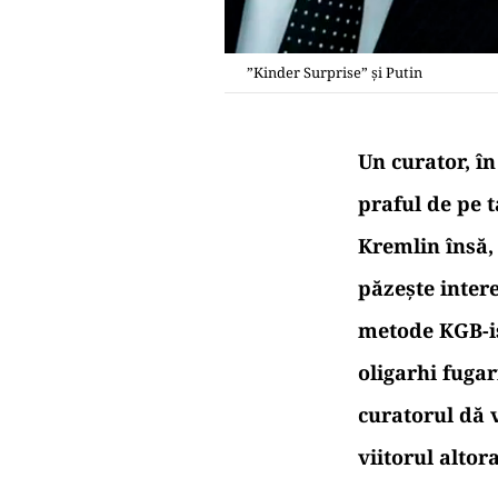
”Kinder Surprise” și Putin
Un curator, în
praful de pe t
Kremlin însă,
păzește intere
metode KGB-ist
oligarhi fuga
curatorul dă v
viitorul altor