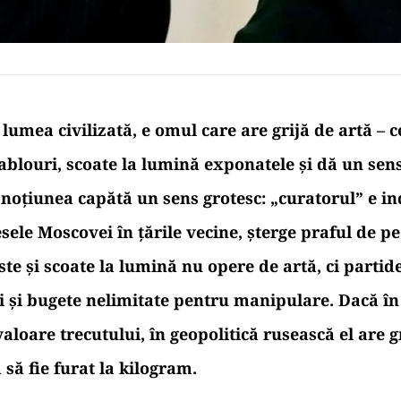
 lumea civilizată, e omul care are grijă de artă – c
ablouri, scoate la lumină exponatele și dă un sens
 noțiunea capătă un sens grotesc: „curatorul” e in
sele Moscovei în țările vecine, șterge praful de pe
e și scoate la lumină nu opere de artă, ci partide
ri și bugete nelimitate pentru manipulare. Dacă 
aloare trecutului, în geopolitică rusească el are g
a să fie furat la kilogram.