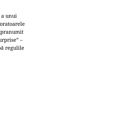
 a unui
boratoarele
supranumit
urprise” –
ă regulile