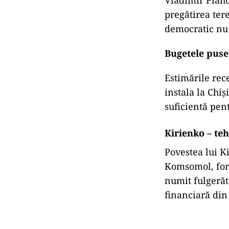
Vladimir Plaho
pregătirea tere
democratic nu 
Bugetele puse 
Estimările rec
instala la Chi
suficientă pen
Kirienko – te
Povestea lui K
Komsomol, forma
numit fulgerăt
financiară din