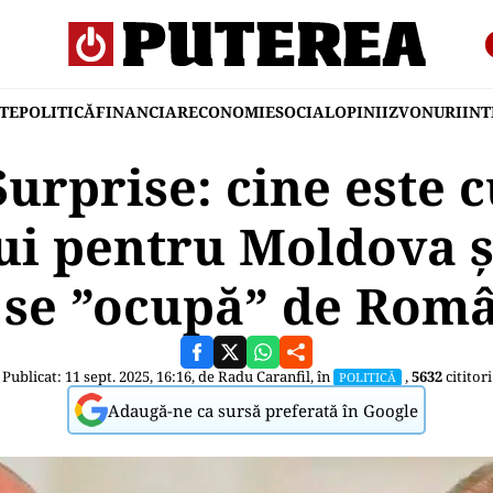
TE
POLITICĂ
FINANCIAR
ECONOMIE
SOCIAL
OPINII
ZVONURI
IN
urprise: cine este 
i pentru Moldova și
 se ”ocupă” de Rom
Publicat: 11 sept. 2025, 16:16, de
Radu Caranfil
, în
,
5632
cititori
POLITICĂ
Adaugă-ne ca sursă preferată în Google