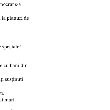
nocrat s-a
i
i la planuri de
 speciale”
te cu bani din
ți susținuți
sm.
ai mari.