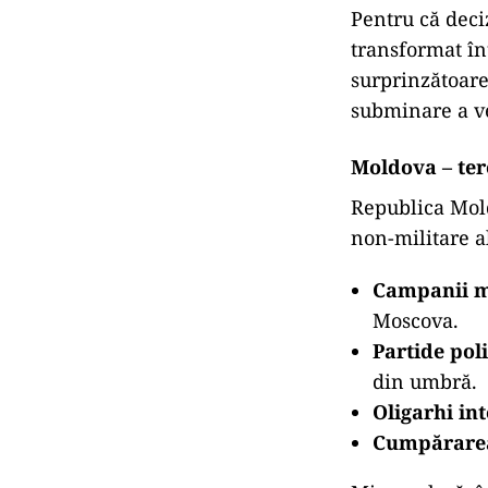
Pentru că deci
transformat înt
surprinzătoare 
subminare a ve
Moldova – ter
Republica Mold
non-militare a
Campanii 
Moscova.
Partide poli
din umbră.
Oligarhi in
Cumpărarea