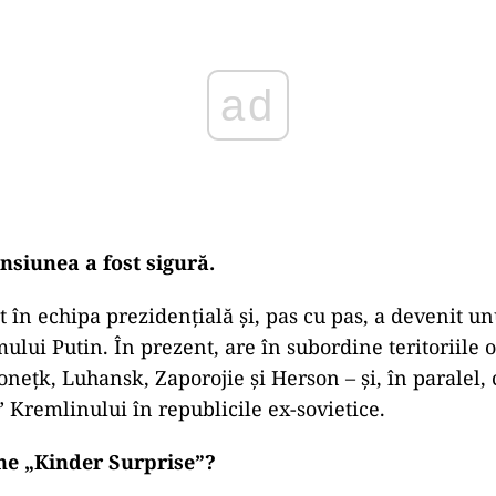
ad
nsiunea a fost sigură.
t în echipa prezidențială și, pas cu pas, a devenit un
mului Putin. În prezent, are în subordine teritoriile 
onețk, Luhansk, Zaporojie și Herson – și, în paralel
” Kremlinului în republicile ex-sovietice.
une „Kinder Surprise”?