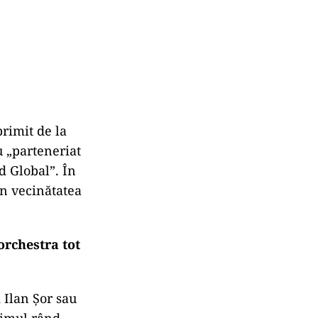
rimit de la
 „parteneriat
ud Global”. În
in vecinătatea
orchestra tot
 Ilan Șor sau