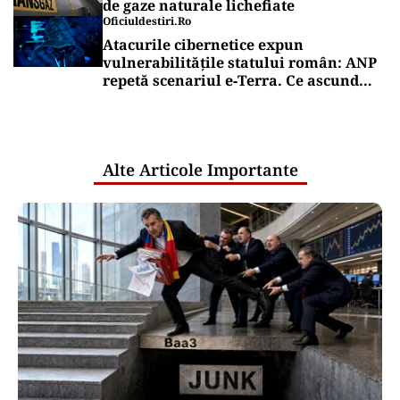
de gaze naturale lichefiate
Oficiuldestiri.ro
Atacurile cibernetice expun
vulnerabilitățile statului român: ANP
repetă scenariul e‑Terra. Ce ascund
comunicările oficiale și cine răspunde
pentru mentenanța IT a instituțiilor
publice
Alte Articole Importante