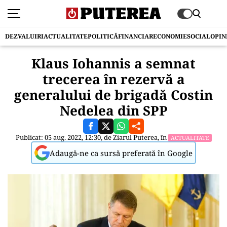
DEZVALUIRI
ACTUALITATE
POLITICĂ
FINANCIAR
ECONOMIE
SOCIAL
OPIN
Klaus Iohannis a semnat
trecerea în rezervă a
generalului de brigadă Costin
Nedelea din SPP
Publicat: 05 aug. 2022, 12:30, de
Ziarul Puterea
, în
ACTUALITATE
Adaugă-ne ca sursă preferată în Google