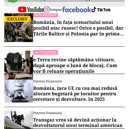
ACTUALITATE
EXCLUSIV
România, în fața scenariului unui
posibil atac rusesc! Orice e posibil, dar
Țările Baltice și Polonia par în prima
linie!
ACTUALITATE
e-Terra revine săptămâna viitoare,
după aproape o lună de blocaj. Cum
vor fi reluate operațiunile
Puterea Financiara
România, țara UE cu cea mai redusă
alocare bugetară pe locuitor pentru
cercetare și dezvoltare, în 2025
Puterea Financiara
Transgaz vrea să devină acționar la
dezvoltatorul unui terminal american