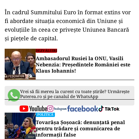
În cadrul Summitului Euro în format extins vor
fi abordate situaţia economică din Uniune şi
evoluţiile în ceea ce priveşte Uniunea Bancară
şi pieţele de capital.
DEZVĂLUIRI
Ambasadorul Rusiei la ONU, Vasili
Nebenzia: Președintele României este
Klaus Iohannis!
Vrei să fii mereu la curent cu toate știrile? Urmărește
Puterea.ro și pe canalul de WhatsApp
POLITICĂ
Tovarășa Șoșoacă: denunțată penal
pentru trădare și comunicarea de
informații false