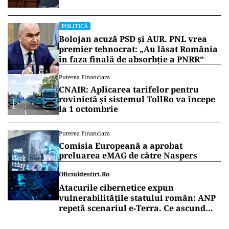
POLITICĂ
Bolojan acuză PSD și AUR. PNL vrea
premier tehnocrat: „Au lăsat România
în faza finală de absorbţie a PNRR”
Puterea Financiara
CNAIR: Aplicarea tarifelor pentru
rovinietă și sistemul TollRo va începe
la 1 octombrie
Puterea Financiara
Comisia Europeană a aprobat
preluarea eMAG de către Naspers
Oficiuldestiri.ro
Atacurile cibernetice expun
vulnerabilitățile statului român: ANP
repetă scenariul e‑Terra. Ce ascund
comunicările oficiale și cine răspunde
pentru mentenanța IT a instituțiilor