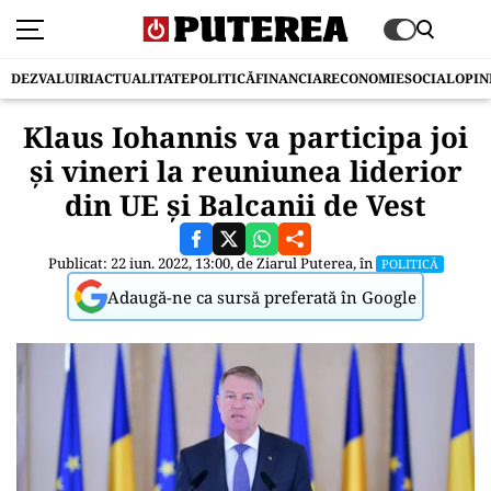
DEZVALUIRI
ACTUALITATE
POLITICĂ
FINANCIAR
ECONOMIE
SOCIAL
OPIN
Klaus Iohannis va participa joi
și vineri la reuniunea liderior
din UE și Balcanii de Vest
Publicat: 22 iun. 2022, 13:00, de
Ziarul Puterea
, în
POLITICĂ
Adaugă-ne ca sursă preferată în Google