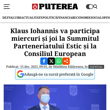
DEZVALUIRI
ACTUALITATE
POLITICĂ
FINANCIAR
ECONOMIE
SOCIAL
OPIN
Klaus Iohannis va participa
miercuri și joi la Summitul
Parteneriatului Estic şi la
Consiliul European
Publicat: 15 dec. 2021, 09:01, de
Mădălina Bălăceanu
, în
ESENȚIAL
Adaugă-ne ca sursă preferată în Google