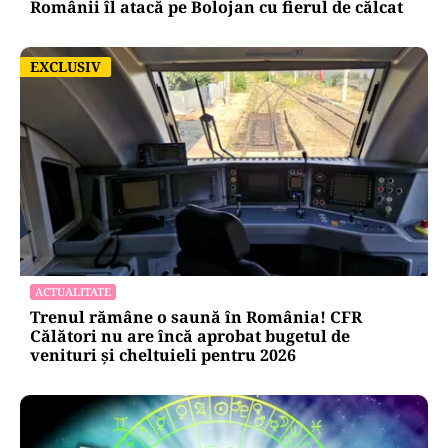
Românii îl atacă pe Bolojan cu fierul de călcat
EXCLUSIV
EXCLUSIV
ACTUALITATE
Trenul rămâne o saună în România! CFR
Călători nu are încă aprobat bugetul de
venituri și cheltuieli pentru 2026