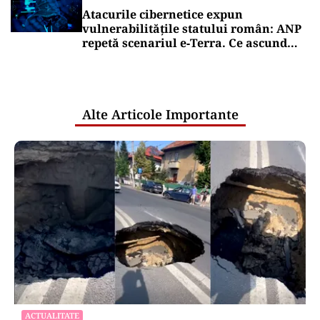
Atacurile cibernetice expun
vulnerabilitățile statului român: ANP
repetă scenariul e‑Terra. Ce ascund
comunicările oficiale și cine răspunde
pentru mentenanța IT a instituțiilor
publice
Alte Articole Importante
ACTUALITATE