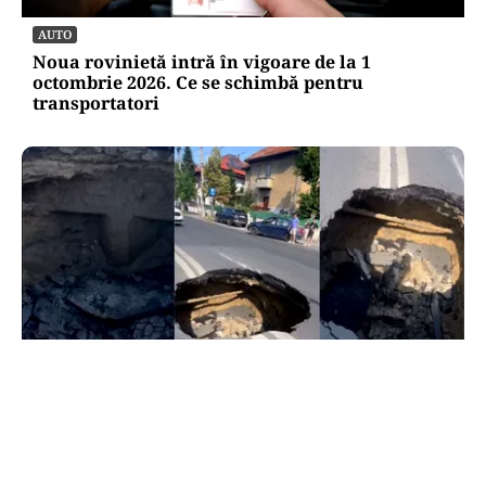
AUTO
Noua rovinietă intră în vigoare de la 1
octombrie 2026. Ce se schimbă pentru
transportatori
ACTUALITATE
Groapă de trei metri lângă Palatul Cotroceni. O
cântăreață a rămas cu mașina blocata în
mijlocul Capitalei: „Am căzut în groapa asta”