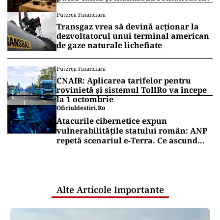
Puterea Financiara
Transgaz vrea să devină acționar la
dezvoltatorul unui terminal american
de gaze naturale lichefiate
Puterea Financiara
CNAIR: Aplicarea tarifelor pentru
rovinietă și sistemul TollRo va începe
la 1 octombrie
Oficiuldestiri.ro
Atacurile cibernetice expun
vulnerabilitățile statului român: ANP
repetă scenariul e‑Terra. Ce ascund
comunicările oficiale și cine răspunde
pentru mentenanța IT a instituțiilor
publice
Alte Articole Importante