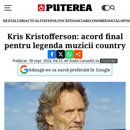
DEZVALUIRI
ACTUALITATE
POLITICĂ
FINANCIAR
ECONOMIE
SOCIAL
OPIN
Kris Kristofferson: acord final
pentru legenda muzicii country
Publicat: 30 sept. 2024, 04:53, de
Radu Caranfil
, în
CULTURĂ
Adaugă-ne ca sursă preferată în Google