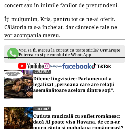
concert sau în inimile fanilor de pretutindeni.
Îți mulțumim, Kris, pentru tot ce ne-ai oferit.
Călătoria ta s-a încheiat, dar cântecele tale ne
vor acompania mereu.
Vrei să fii mereu la curent cu toate știrile? Urmărește
Puterea.ro și pe canalul de WhatsApp
CULTURĂ
Dileme lingvistice: Parlamentul a
legalizat „persoana care are relații
asemănătoare acelora dintre soți”.
CULTURĂ
Cutiuța muzicală cu suflet românesc:
dacă AI poate visa Havana, de ce n-ar
putea cânta și mahalaua românească?