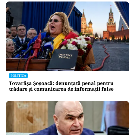
POLITICĂ
Tovarășa Șoșoacă: denunțată penal pentru
trădare și comunicarea de informații false