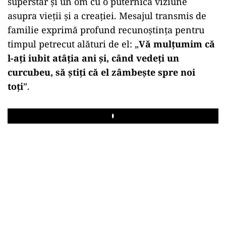
superstar și un om cu o puternică viziune
asupra vieții și a creației. Mesajul transmis de
familie exprimă profund recunoștința pentru
timpul petrecut alături de el: „
Vă mulțumim că
l-ați iubit atâția ani și, când vedeți un
curcubeu, să știți că el zâmbește spre noi
toți
”.
Play