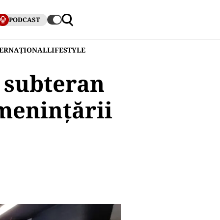
PODCAST
TERNAȚIONAL
LIFESTYLE
l subteran
menințării