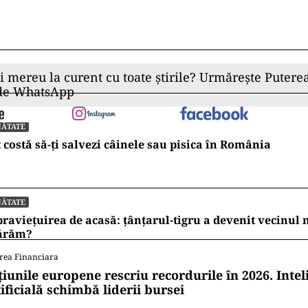
ii mereu la curent cu toate știrile? Urmărește Puterea
 de WhatsApp
NĂTATE
 costă să-ți salvezi câinele sau pisica în România
NĂTATE
raviețuirea de acasă: țânțarul-tigru a devenit vecinul
ărăm?
rea Financiara
țiunile europene rescriu recordurile în 2026. Intel
ificială schimbă liderii bursei