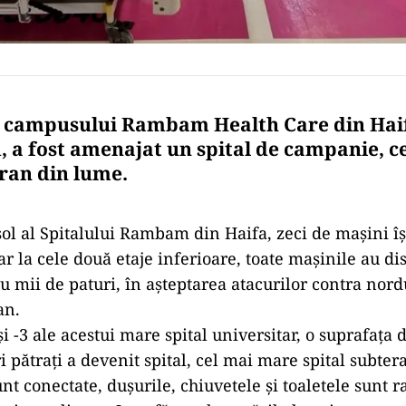
 campusului Rambam Health Care din Haif
, a fost amenajat un spital de campanie, c
eran din lume.
ol al Spitalului Rambam din Haifa, zeci de mașini îș
ar la cele două etaje inferioare, toate mașinile au di
cu mii de paturi, în așteptarea atacurilor contra nord
an.
și -3 ale acestui mare spital universitar, o suprafața
i pătrați a devenit spital, cel mai mare spital subte
t conectate, dușurile, chiuvetele și toaletele sunt r