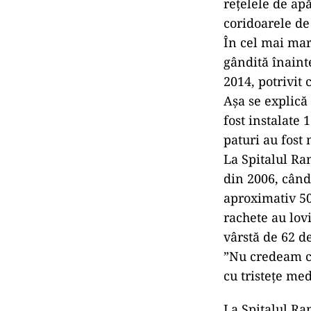
rețelele de apă
coridoarele de
În cel mai mar
gândită înainte
2014, potrivit 
Așa se explică 
fost instalate 
paturi au fost 
La Spitalul Ra
din 2006, când 
aproximativ 50
rachete au lovi
vârstă de 62 de
”Nu credeam c
cu tristețe med
La Spitalul Ra