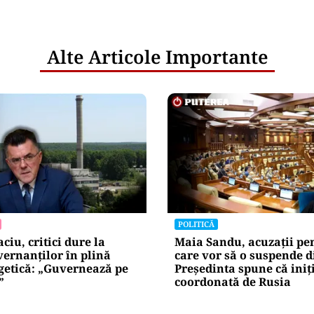
Alte Articole Importante
POLITICĂ
iu, critici dure la
Maia Sandu, acuzații pen
ernanților în plină
care vor să o suspende d
getică: „Guvernează pe
Președinta spune că iniț
”
coordonată de Rusia