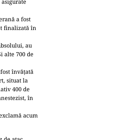
t asigurate
erană a fost
t finalizată în
ubsolului, au
i alte 700 de
fost învățată
, situat la
ativ 400 de
nestezist, în
, exclamă acum
z de atac