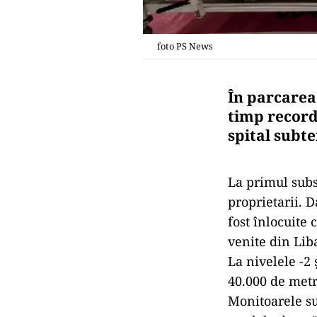
foto PS News
În parcarea
timp record
spital subt
La primul subs
proprietarii. D
fost înlocuite 
venite din Lib
La nivelele -2 
40.000 de metr
Monitoarele sun