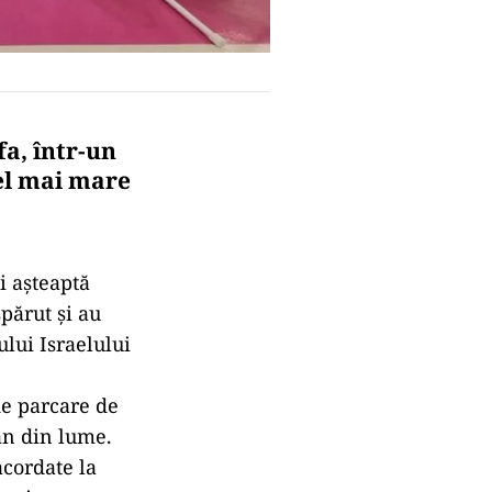
a, într-un
el mai mare
i așteaptă
spărut și au
ului Israelului
 de parcare de
ran din lume.
acordate la