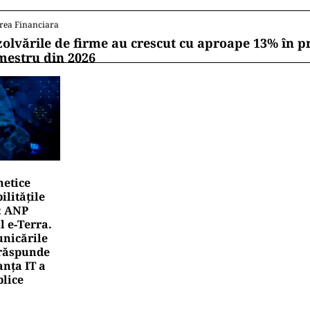
rea Financiara
zolvările de firme au crescut cu aproape 13% în p
mestru din 2026
netice
litățile
: ANP
l e‑Terra.
nicările
e răspunde
nța IT a
blice