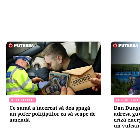
ACTUALITATE
ACTUALITATE
Ce sumă a încercat să dea șpagă
Dan Dungac
un șofer polițiștilor ca să scape de
adresa guv
amendă
criză ener
un vulcan