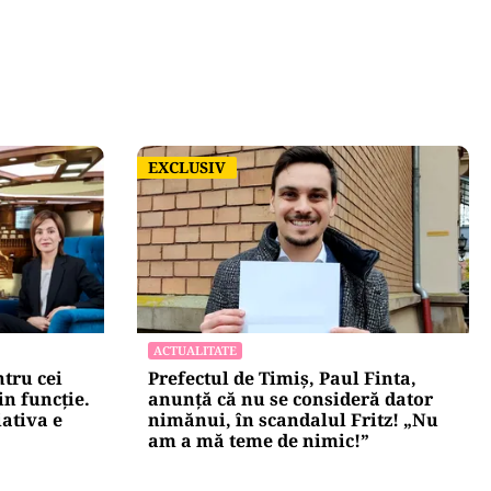
EXCLUSIV
EXCLUSIV
ACTUALITATE
tru cei
Prefectul de Timiș, Paul Finta,
in funcție.
anunță că nu se consideră dator
iativa e
nimănui, în scandalul Fritz! „Nu
am a mă teme de nimic!”