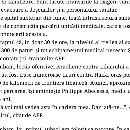
 și canalizare. Sunt făcute branșările la oxigen, sun
 evacuare a deșeurilor și a personalului sanitar.
e spital subteran din lume, toată infrastructura subt
 de construcția parcării unității medicale, care a fos
conducerii acesteia.
faptul că, în doar 30 de ore, la nivelul al treilea al s
1.300 de paturi și tot echipamentul medical necesar. Ș
montate joi, transmite AFP.
mbam, lecția ofensivei israeliene contra Libanului a 
au fost trase numeroase tiruri contra Haifa, oraș-port
 de kilometri de frontiera libaneză. Atunci, aproxim
t parcarea, își amintește Philippe Abecassis, medic a
 ani.
ă voi mai vedea asta în cariera mea. Dar iată-ne…”
icul, citat de AFP.
mbam, joi, primul subsol era folosit ca parcare. În ca