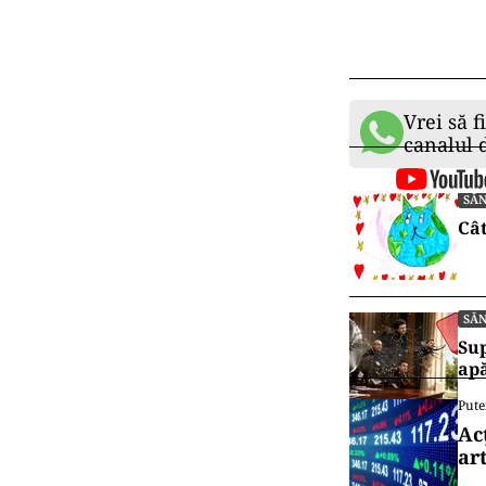
Vrei să f
canalul
SĂ
Cât
SĂ
Sup
ap
Pute
Ac
art