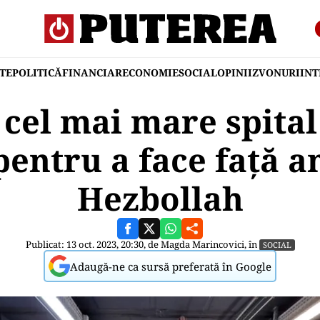
TE
POLITICĂ
FINANCIAR
ECONOMIE
SOCIAL
OPINII
ZVONURI
IN
 cel mai mare spita
pentru a face față a
Hezbollah
Publicat: 13 oct. 2023, 20:30, de
Magda Marincovici
, în
SOCIAL
Adaugă-ne ca sursă preferată în Google