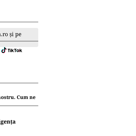
.ro și pe
 nostru. Cum ne
igența