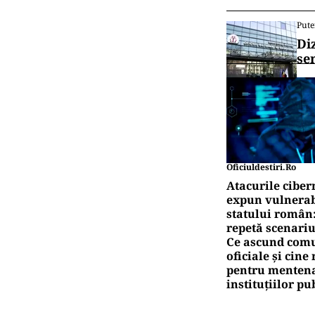
Pute
Di
se
Oficiuldestiri.ro
Atacurile ciber
expun vulnerabi
statului român
repetă scenariu
Ce ascund comu
oficiale și cin
pentru mentena
instituțiilor pu