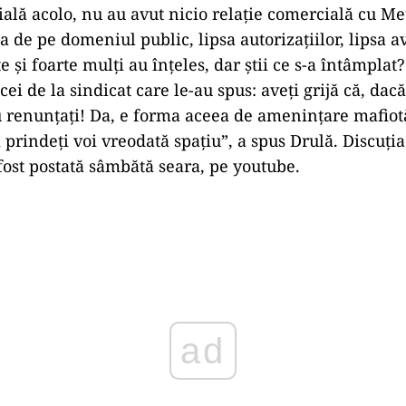
ială acolo, nu au avut nicio relație comercială cu Met
ia de pe domeniul public, lipsa autorizațiilor, lipsa a
 și foarte mulți au înțeles, dar știi ce s-a întâmplat?
ei de la sindicat care le-au spus: aveți grijă că, dac
renunțați! Da, e forma aceea de amenințare mafiot
rindeți voi vreodată spațiu”, a spus Drulă. Discuți
 fost postată sâmbătă seara, pe youtube.
Play