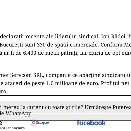
clarații recente ale liderului sindical, Ion Rădoi, în
București sunt 330 de spații comerciale. Conform Me
ă ar fi de 6.400 de metri pătrați, iar chiria de opt eu
met Servcom SRL, companie ce aparține sindicatului
de afaceri de peste 1.6 milioane de euro. Profitul net 
ro.
ii mereu la curent cu toate știrile? Urmărește Puterea
 de WhatsApp
rea Financiara