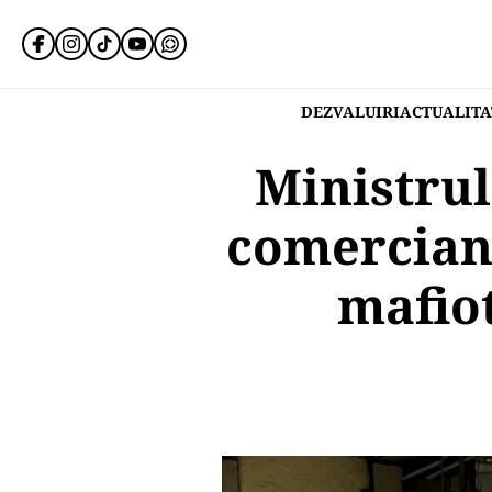
DEZVALUIRI
ACTUALITA
Ministrul
comercianț
mafiot