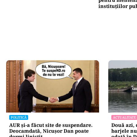
instituțiilor pu
POLITICĂ
ACTUALITATE
AUR și-a făcut site de suspendare.
Două azi, 
Deocamdată, Nicușor Dan poate
barjele nu
dormi liniștit
odată în D