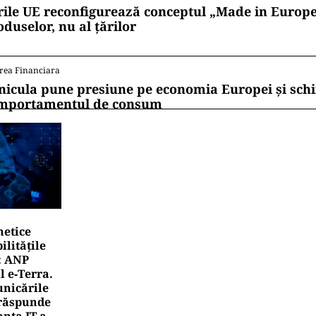
rile UE reconfigurează conceptul „Made in Europe
oduselor, nu al țărilor
rea Financiara
nicula pune presiune pe economia Europei și sc
mportamentul de consum
netice
litățile
: ANP
l e‑Terra.
nicările
e răspunde
nța IT a