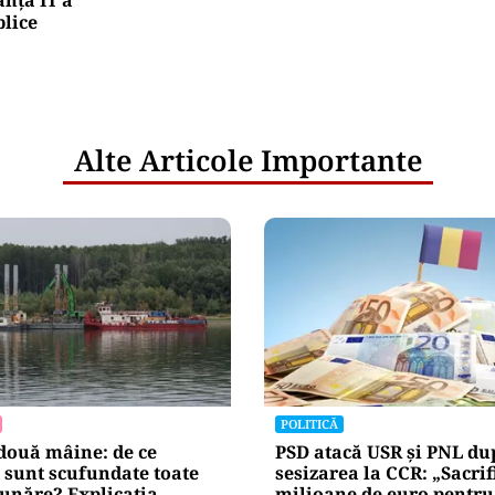
blice
Alte Articole Importante
POLITICĂ
două mâine: de ce
PSD atacă USR și PNL du
 sunt scufundate toate
sesizarea la CCR: „Sacrif
unăre? Explicația
milioane de euro pentr