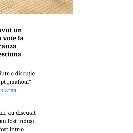
 avut un
 voie la
 cauza
estiona
într-o discuție
pt „mafiotă”
olarea
ri, au discutat
au fost induși
ost într-o