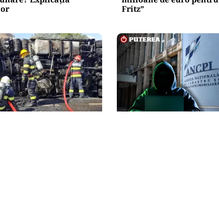
lor
Fritz”
ECONOMIE
oră în Timiș! Populația,
Peste 5.000 de români nu
după răsturnarea unui
pot cumpăra casa. Efectu
 hipoclorit pe DN68A
cibernetic de la ANCPI e
un broker