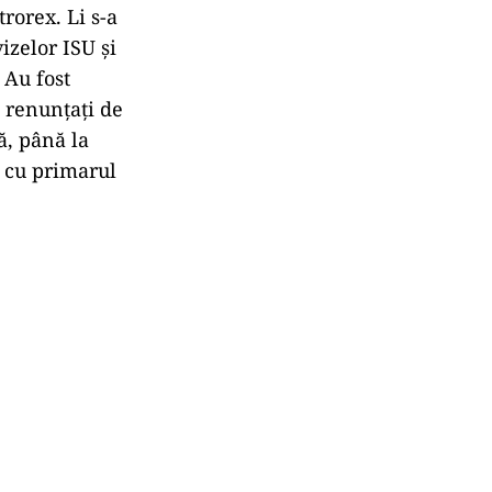
rorex. Li s-a
vizelor ISU și
 Au fost
ă renunțați de
ă, până la
a cu primarul