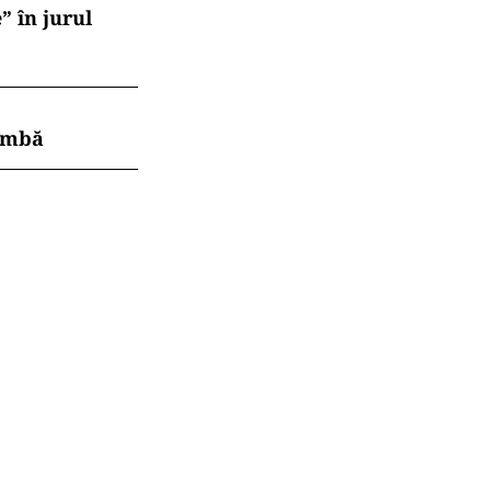
” în jurul
himbă