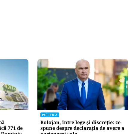
POLITICĂ
pă
Bolojan, între lege și discreție: ce
ică 771 de
spune despre declarația de avere a
u Dominic
partenerei sale