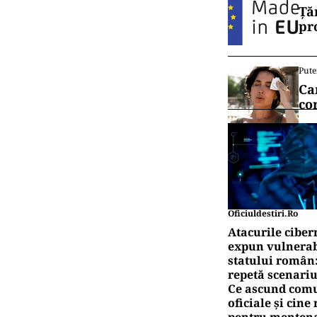
Ță
pr
Pute
Ca
co
Oficiuldestiri.ro
Atacurile ciber
expun vulnerabi
statului român
repetă scenariu
Ce ascund comu
oficiale și cin
pentru mentena