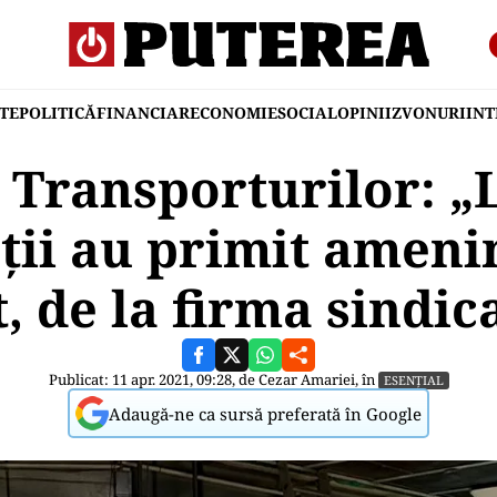
TE
POLITICĂ
FINANCIAR
ECONOMIE
SOCIAL
OPINII
ZVONURI
IN
 Transporturilor: 
ii au primit amenin
, de la firma sindic
Publicat: 11 apr. 2021, 09:28, de
Cezar Amariei
, în
ESENȚIAL
Adaugă-ne ca sursă preferată în Google