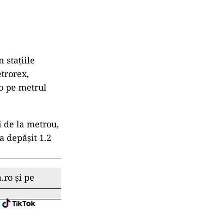
 stațiile
trorex,
ro pe metrul
 de la metrou,
a depășit 1.2
.ro și pe