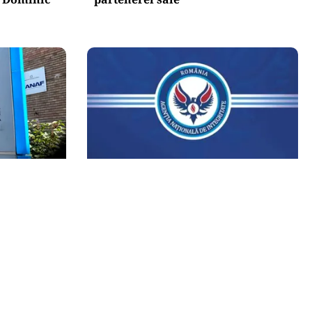
POLITICĂ
 își mai
Lovitură pentru legea ANI: USR și
l atacului
PNL au sesizat CCR. Decizia poate
xplicat de
influența banii din PNRR