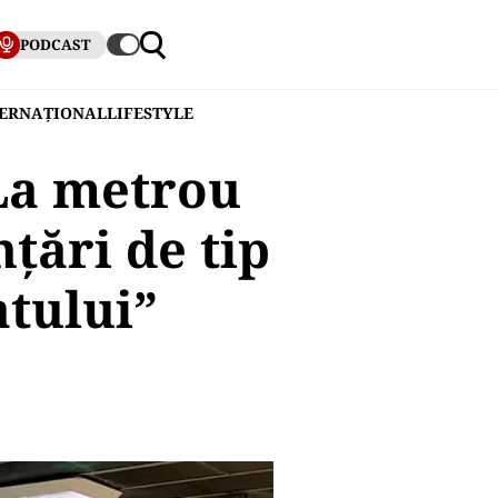
PODCAST
TERNAȚIONAL
LIFESTYLE
„La metrou
țări de tip
atului”