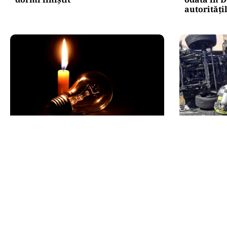
autorități
POLITICĂ
ACTUALITATE
Pericol de blackout? Guvernul
Alertă maj
activează măsurile de criză și
evacuată 
pregătește limitarea consumului
camion cu
de energie