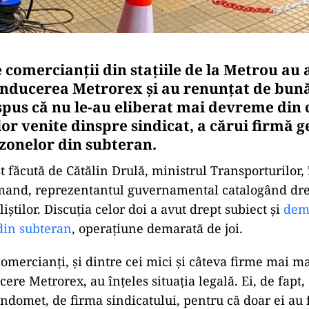
 comercianții din stațiile de la Metrou au
onducerea Metrorex și au renunțat de bună
 spus că nu le-au eliberat mai devreme din
or venite dinspre sindicat, a cărui firmă g
 zonelor din subteran.
t făcută de Cătălin Drulă, ministrul Transporturilor, 
rmand, reprezentantul guvernamental catalogând dre
liștilor. Discuția celor doi a avut drept subiect și
dem
 din subteran
, operațiune demarată de joi.
omercianți, și dintre cei mici și câteva firme mai ma
re Metrorex, au înțeles situația legală. Ei, de fapt, 
ndomet, de firma sindicatului, pentru că doar ei au f