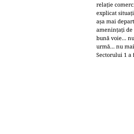
relație comerc
explicat situaț
așa mai departe
amenințați de c
bună voie… nu 
urmă… nu mai p
Sectorului 1 a