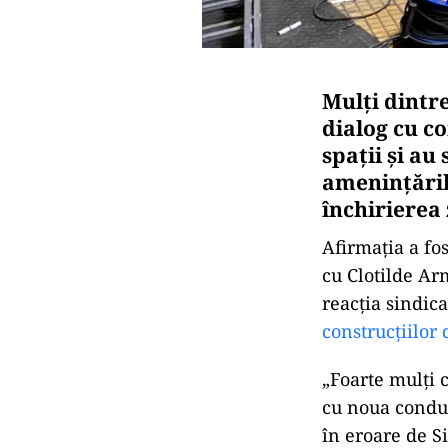
Mulți dintre
dialog cu c
spații și au
amenințăril
închirierea
Afirmația a fos
cu Clotilde A
reacția sindica
construcțiilor
„Foarte mulți c
cu noua conduce
în eroare de Si