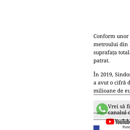
Conform unor de
metroului din 
suprafața total
patrat.
În 2019, Sindo
a avut o cifră 
milioane de eu
Vrei să f
canalul
Pute