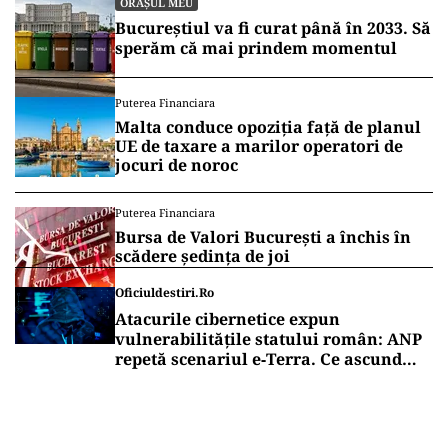
ORAȘUL MEU
Bucureștiul va fi curat până în 2033. Să
sperăm că mai prindem momentul
Puterea Financiara
Malta conduce opoziția față de planul
UE de taxare a marilor operatori de
jocuri de noroc
Puterea Financiara
Bursa de Valori București a închis în
scădere ședința de joi
Oficiuldestiri.ro
Atacurile cibernetice expun
vulnerabilitățile statului român: ANP
repetă scenariul e‑Terra. Ce ascund
comunicările oficiale și cine răspunde
pentru mentenanța IT a instituțiilor
publice