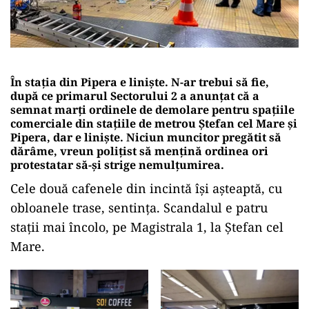
În stația din Pipera e liniște. N-ar trebui să fie,
după ce primarul Sectorului 2 a anunțat că a
semnat marți ordinele de demolare pentru spațiile
comerciale din stațiile de metrou Ștefan cel Mare și
Pipera, dar e liniște. Niciun muncitor pregătit să
dărâme, vreun polițist să mențină ordinea ori
protestatar să-și strige nemulțumirea.
Cele două cafenele din incintă își așteaptă, cu
obloanele trase, sentința. Scandalul e patru
stații mai încolo, pe Magistrala 1, la Ștefan cel
Mare.