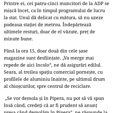
Printre ei, cei patru-cinci muncitori de la ADP se
mișcă încet, ca în timpul programului de lucru
la stat. Unul dă delicat cu mătura, să nu uzeze
podeaua stației de metrou. Îndepărtează
ultimele resturi, doar de el văzute, preț de
minute bune.
Până la ora 15, doar două din cele șase
magazine sunt desființate. „Va merge mai
repede de aici încolo”, ne dă asigurări edilul.
Seara, al treilea spațiu comercial pornește, cu
profilele de aluminiu înainte, pe ultimul drum
al chioșcurilor, spre centrul de reciclare.
„Se vor demola și în Pipera, nu pot să vă spun
însă când, credeți că ar fi prudent să anunț
presa când demolăm în Pipera”, ne răspunde la