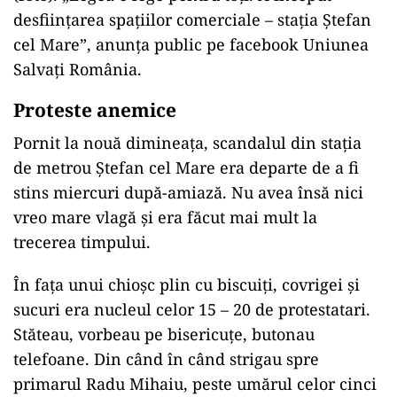
desființarea spațiilor comerciale – stația Ștefan
cel Mare”, anunța public pe facebook Uniunea
Salvați România.
Proteste anemice
Pornit la nouă dimineața, scandalul din stația
de metrou Ștefan cel Mare era departe de a fi
stins miercuri după-amiază. Nu avea însă nici
vreo mare vlagă și era făcut mai mult la
trecerea timpului.
În fața unui chioșc plin cu biscuiți, covrigei și
sucuri era nucleul celor 15 – 20 de protestatari.
Stăteau, vorbeau pe bisericuțe, butonau
telefoane. Din când în când strigau spre
primarul Radu Mihaiu, peste umărul celor cinci