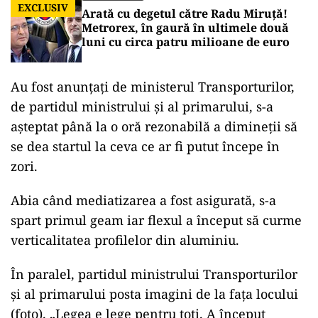
EXCLUSIV
Arată cu degetul către Radu Miruță!
Metrorex, în gaură în ultimele două
luni cu circa patru milioane de euro
Au fost anunțați de ministerul Transporturilor,
de partidul ministrului și al primarului, s-a
așteptat până la o oră rezonabilă a dimineții să
se dea startul la ceva ce ar fi putut începe în
zori.
Abia când mediatizarea a fost asigurată, s-a
spart primul geam iar flexul a început să curme
verticalitatea profilelor din aluminiu.
În paralel, partidul ministrului Transporturilor
și al primarului posta imagini de la fața locului
(foto). „Legea e lege pentru toți. A început