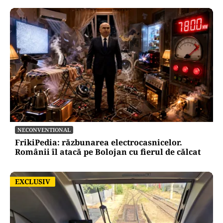
NECONVENTIONAL
FrikiPedia: răzbunarea electrocasnicelor.
Românii îl atacă pe Bolojan cu fierul de călcat
EXCLUSIV
EXCLUSIV