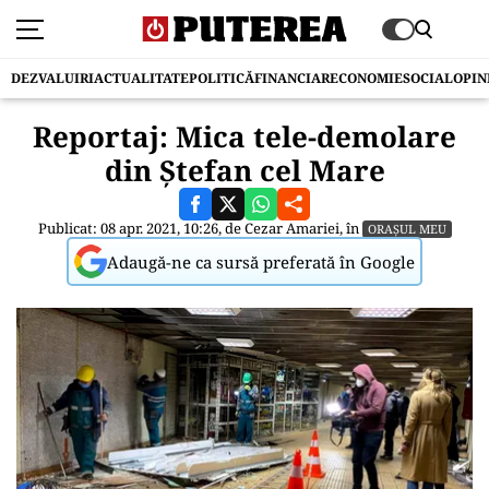
DEZVALUIRI
ACTUALITATE
POLITICĂ
FINANCIAR
ECONOMIE
SOCIAL
OPIN
Reportaj: Mica tele-demolare
din Ștefan cel Mare
Publicat: 08 apr. 2021, 10:26, de
Cezar Amariei
, în
ORAȘUL MEU
Adaugă-ne ca sursă preferată în Google